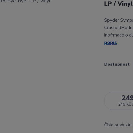
LP / Viny
Spyder Sympso
CrashedHodno
inofrmace o a
popis
Dostupnost
24
249 Kč
Číslo produktu: