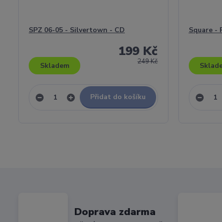
SPZ 06-05 - Silvertown - CD
Square - R
199 Kč
249 Kč
Skladem
Sklad
Přidat do košíku
Doprava zdarma