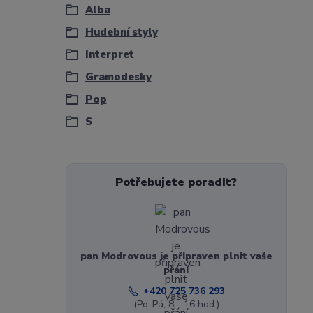
Alba
Hudební styly
Interpret
Gramodesky
Pop
S
Potřebujete poradit?
pan Modrovous je připraven plnit vaše
přání
+420 725 736 293
(Po-Pá, 8 - 16 hod.)