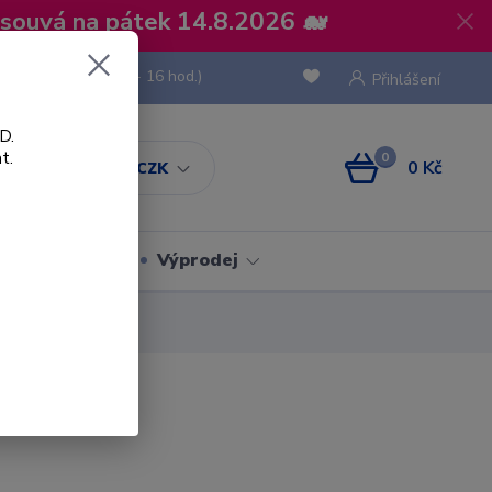
osouvá na pátek 14.8.2026 🐋
 736 293
(Po-Pá, 8 - 16 hod.)
Přihlášení
D.
t.
0
0 Kč
CZK
Obaly
Výprodej