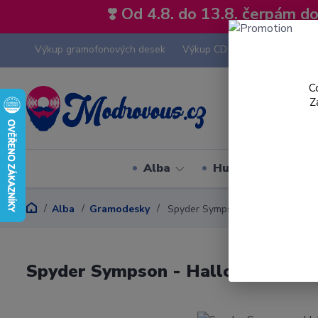
❣️ Od 4.8. do 13.8. čerpám 
Výkup gramofonových desek
Výkup CD
Výkup hi-fi tech
C
Z
Alba
Hudební styly
Alba
Gramodesky
Spyder Sympson - Hallo, Bye, Bye 
Spyder Sympson - Hallo, Bye, Bye 