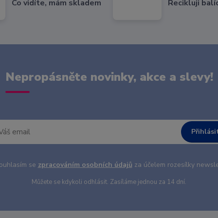
Co vidíte, mám skladem
Recikluji balí
Nepropásněte novinky, akce a slevy!
Přihlási
uhlasím se
zpracováním osobních údajů
za účelem rozesílky newsle
Můžete se kdykoli odhlásit. Zasíláme jednou za 14 dní.