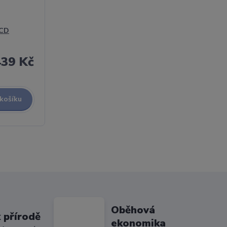
 CD
439 Kč
 košíku
Oběhová
 přírodě
ekonomika