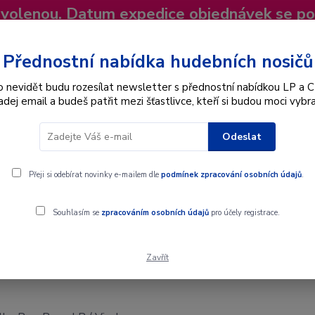
dovolenou. Datum expedice objednávek se p
niky
Nevíte si rady? Zavolejte.
+420 725
Více
Přednostní nabídka hudebních nosičů
o nevidět budu rozesílat newsletter s přednostní nabídkou LP a C
adej email a budeš patřit mezi šťastlivce, kteří si budou moci vybra
Hledat
Odeslat
Interpret
Karel Gott
Dárkové poukazy
Přeji si odebírat novinky e-mailem dle
podmínek zpracování osobních údajů
.
- LP / Vinyl
Souhlasím se
zpracováním osobních údajů
pro účely registrace.
Zavřít
- LP / Vinyl