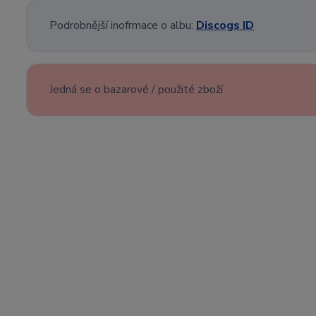
Podrobnější inofrmace o albu:
Discogs ID
Jedná se o bazarové / použité zboží