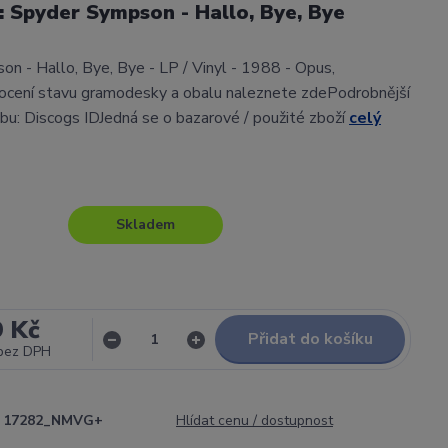
l: Spyder Sympson - Hallo, Bye, Bye
n - Hallo, Bye, Bye - LP / Vinyl - 1988 - Opus,
cení stavu gramodesky a obalu naleznete zdePodrobnější
lbu: Discogs IDJedná se o bazarové / použité zboží
celý
Skladem
9 Kč
Přidat do košíku
bez DPH
17282_NMVG+
Hlídat cenu / dostupnost