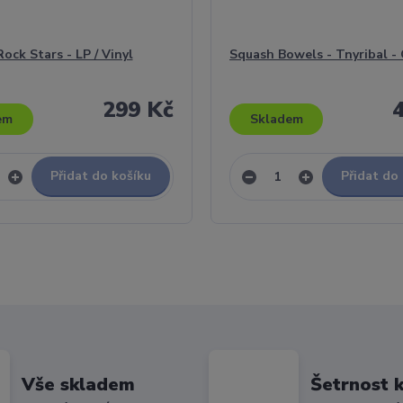
ock Stars - LP / Vinyl
Squash Bowels - Tnyribal -
299 Kč
em
Skladem
Přidat do košíku
Přidat do
Vše skladem
Šetrnost k