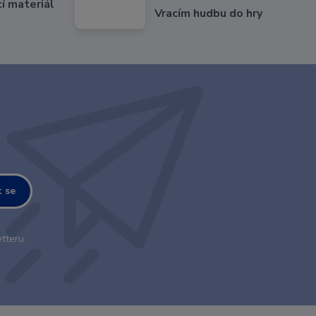
cí materiál
Vracím hudbu do hry
t se
tteru.