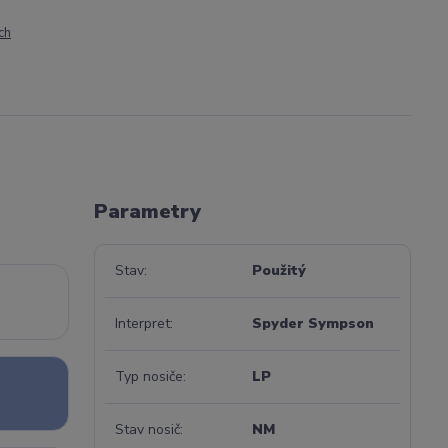
ch
Parametry
Stav
Použitý
Interpret
Spyder Sympson
Typ nosiče
LP
Stav nosič
NM