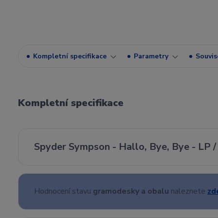
Kompletní specifikace
Parametry
Souvise
Kompletní specifikace
Spyder Sympson - Hallo, Bye, Bye - LP /
Hodnocení stavu
gramodesky a obalu
naleznete
zd