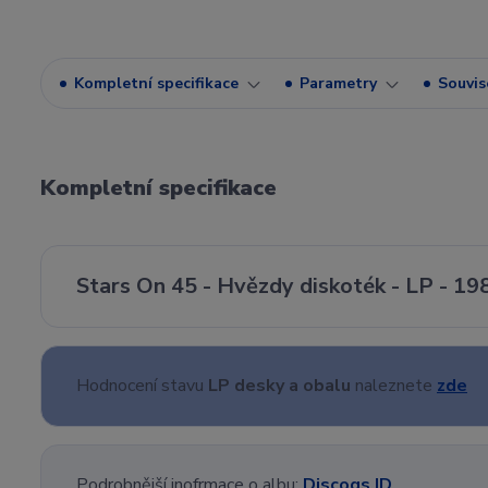
Kompletní specifikace
Parametry
Souvise
Kompletní specifikace
Stars On 45 - Hvězdy diskoték - LP - 19
Hodnocení stavu
LP desky a obalu
naleznete
zde
Podrobnější inofrmace o albu:
Discogs ID