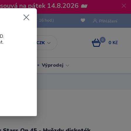
osouvá na pátek 14.8.2026 🐋
 736 293
(Po-Pá, 8 - 16 hod.)
Přihlášení
D.
0
t.
0 Kč
CZK
Obaly
Výprodej
l: Stars On 45 - Hvězdy diskoték