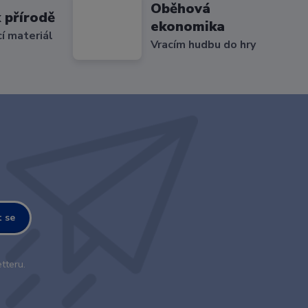
Oběhová
 přírodě
ekonomika
cí materiál
Vracím hudbu do hry
t se
tteru.