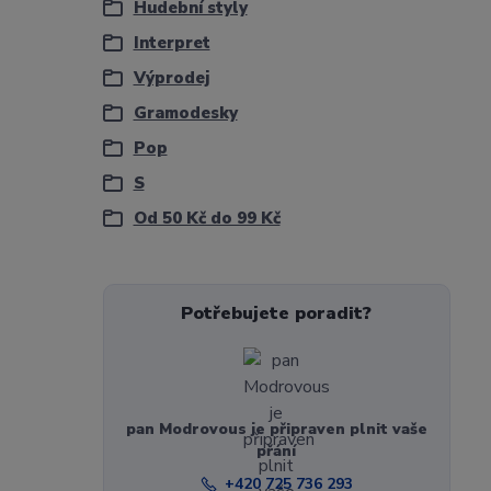
Hudební styly
Interpret
Výprodej
Gramodesky
Pop
S
Od 50 Kč do 99 Kč
Potřebujete poradit?
pan Modrovous je připraven plnit vaše
přání
+420 725 736 293