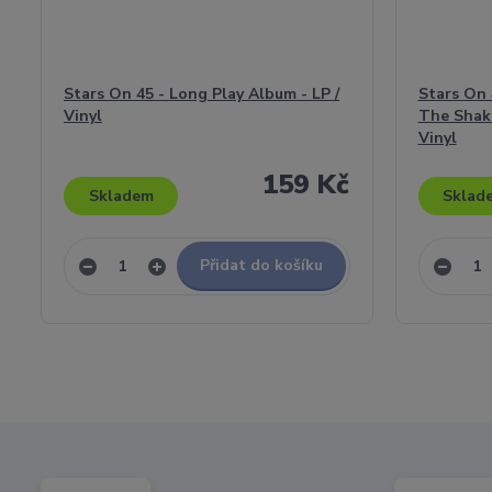
Stars On 45 - Long Play Album - LP /
Stars On 
Vinyl
The Shake
Vinyl
159 Kč
Skladem
Sklad
Přidat do košíku