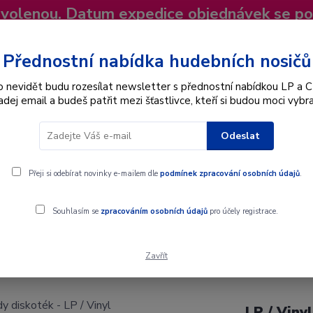
dovolenou. Datum expedice objednávek se p
niky
Nevíte si rady? Zavolejte.
+420 725
Více
Přednostní nabídka hudebních nosičů
o nevidět budu rozesílat newsletter s přednostní nabídkou LP a C
adej email a budeš patřit mezi šťastlivce, kteří si budou moci vybra
Hledat
Odeslat
Interpret
Karel Gott
Dárkové poukazy
Přeji si odebírat novinky e-mailem dle
podmínek zpracování osobních údajů
.
P / Vinyl
Souhlasím se
zpracováním osobních údajů
pro účely registrace.
 / Vinyl
Zavřít
LP / Viny