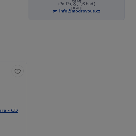
(Po-Pá, 8 - 16 hod.)
info@modrovous.cz