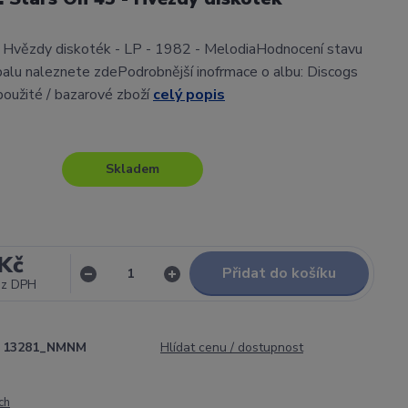
- Hvězdy diskoték - LP - 1982 - MelodiaHodnocení stavu
alu naleznete zdePodrobnější inofrmace o albu: Discogs
použité / bazarové zboží
celý popis
Skladem
Kč
Přidat do košíku
ez DPH
13281_NMNM
Hlídat cenu / dostupnost
ch