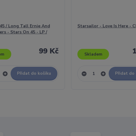
45 / Long Tall Ernie And
Starsailor - Love Is Here - 
rs - Stars On 45 - LP /
99 Kč
em
Skladem
Přidat do košíku
Přidat do