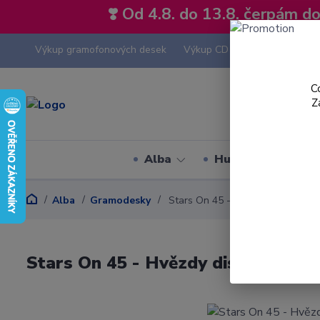
❣️ Od 4.8. do 13.8. čerpám 
Výkup gramofonových desek
Výkup CD
Výkup hi-fi tech
C
Z
Alba
Hudební styly
Alba
Gramodesky
Stars On 45 - Hvězdy diskoték - L
Stars On 45 - Hvězdy diskoték - LP