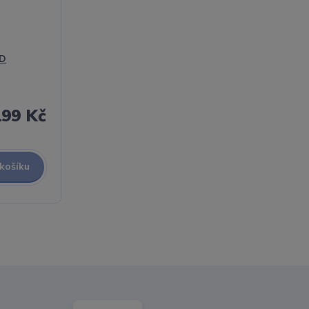
CD
199 Kč
 košíku