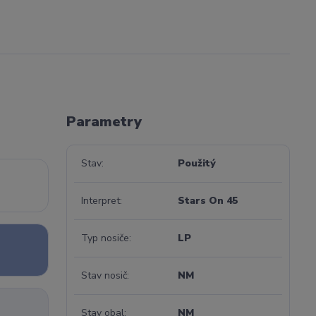
Parametry
Stav
Použitý
Interpret
Stars On 45
Typ nosiče
LP
Stav nosič
NM
Stav obal
NM