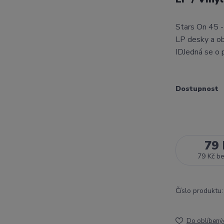
Stars On 45 
LP desky a ob
IDJedná se o 
Dostupnost
79 
79 Kč
b
Číslo produktu:
Do oblíbený