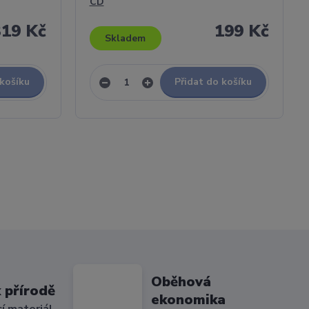
CD
319 Kč
199 Kč
Skladem
 košíku
Přidat do košíku
Oběhová
 přírodě
ekonomika
cí materiál