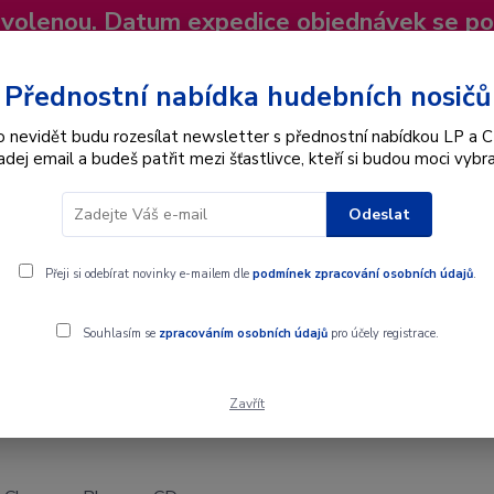
dovolenou. Datum expedice objednávek se p
niky
Nevíte si rady? Zavolejte.
+420 725
Více
Přednostní nabídka hudebních nosičů
o nevidět budu rozesílat newsletter s přednostní nabídkou LP a C
adej email a budeš patřit mezi šťastlivce, kteří si budou moci vybra
Hledat
Odeslat
Interpret
Karel Gott
Dárkové poukazy
Přeji si odebírat novinky e-mailem dle
podmínek zpracování osobních údajů
.
D
Souhlasím se
zpracováním osobních údajů
pro účely registrace.
Zavřít
eues - CD