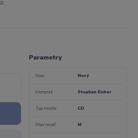
ch
Parametry
Stav
Nový
Interpret
Stephan Eicher
Typ nosiče
CD
Stav nosič
M