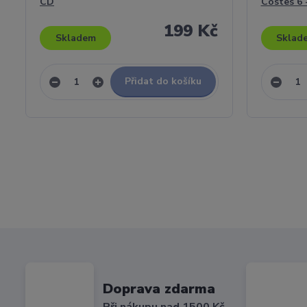
CD
Costes 6 
199 Kč
Skladem
Sklad
Přidat do košíku
Doprava zdarma
Při nákupu nad 1500 Kč