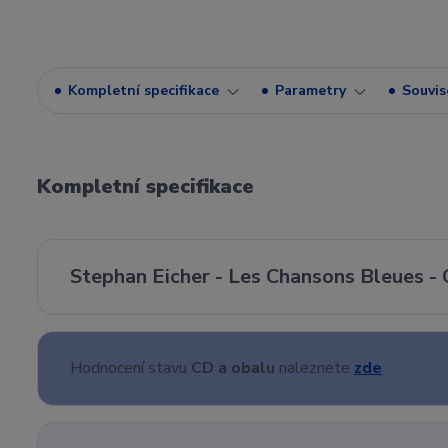
Kompletní specifikace
Parametry
Souvise
Kompletní specifikace
Stephan Eicher - Les Chansons Bleues - C
Hodnocení stavu
CD a obalu
naleznete
zde