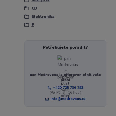
Interpret
CD
Elektronika
E
Potřebujete poradit?
pan Modrovous je připraven plnit vaše
přání
+420 725 736 293
(Po-Pá, 8 - 16 hod.)
info@modrovous.cz