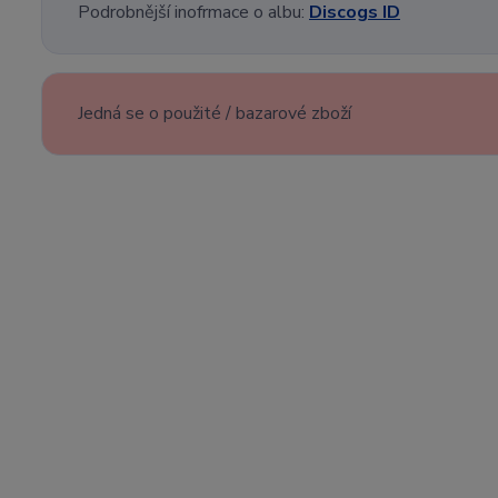
Podrobnější inofrmace o albu:
Discogs ID
Jedná se o použité / bazarové zboží