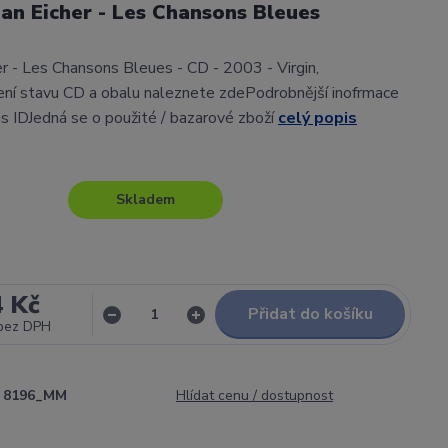
an Eicher - Les Chansons Bleues
r - Les Chansons Bleues - CD - 2003 - Virgin,
ní stavu CD a obalu naleznete zdePodrobnější inofrmace
gs IDJedná se o použité / bazarové zboží
celý popis
Skladem
4 Kč
Přidat do košíku
bez DPH
8196_MM
Hlídat cenu / dostupnost