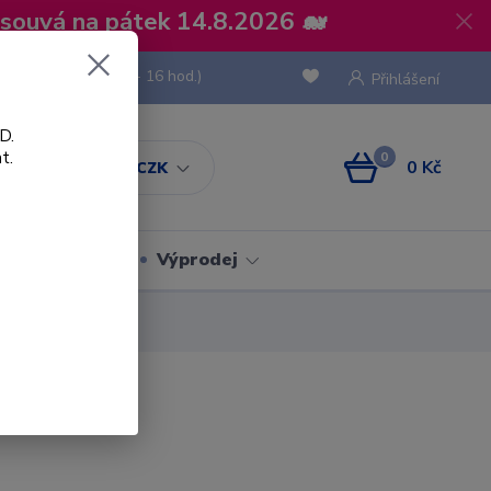
osouvá na pátek 14.8.2026 🐋
 736 293
(Po-Pá, 8 - 16 hod.)
Přihlášení
D.
t.
0
0 Kč
CZK
Obaly
Výprodej