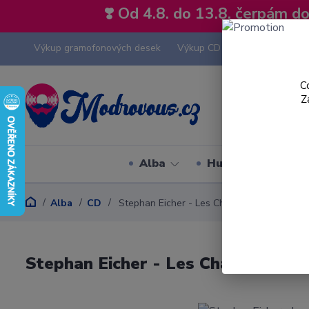
❣️ Od 4.8. do 13.8. čerpám 
Výkup gramofonových desek
Výkup CD
Výkup hi-fi tech
C
Z
Alba
Hudební styly
Alba
CD
Stephan Eicher - Les Chansons Bleues - C
Stephan Eicher - Les Chansons Bl