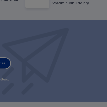
Vracím hudbu do hry
t se
tteru.