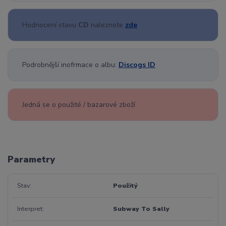
Hodnocení stavu
CD
naleznete
zde
Podrobnější inofrmace o albu:
Discogs ID
Jedná se o použité / bazarové zboží
Parametry
Stav
Použitý
Interpret
Subway To Sally