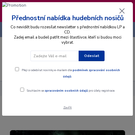
❣️ Od 4.8. do 13.8. čerpám dovolenou. Datum
expedice objednávek se posouvá na pátek
14.8.2026 🐋
Přednostní nabídka hudebních nosičů
Co nevidět budu rozesílat newsletter s přednostní nabídkou LP a
+420 725 736 293
CZK
(Po-Pá, 8 - 16 hod.)
CD.
Zadej email a budeš patřit mezi šťastlivce, kteří si budou moci
vybrat.
0
0 Kč
Odeslat
Menu
Přeji si odebírat novinky e-mailem dle
podmínek zpracování osobních
údajů
.
Alba
CD
Subway To Sally - Nord Nord Ost - CD
Souhlasím se
zpracováním osobních údajů
pro účely registrace.
Zavřít
Subway To Sally - Nord Nord Ost - CD