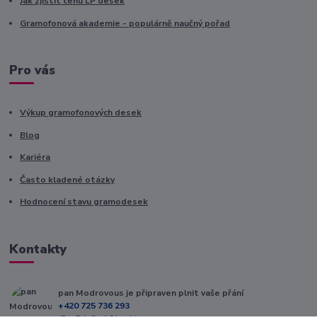
Jak zjistit cenu LP desek
Gramofonová akademie - populárně naučný pořad
Pro vás
Výkup gramofonových desek
Blog
Kariéra
Často kladené otázky
Hodnocení stavu gramodesek
Kontakty
pan Modrovous je připraven plnit vaše přání
+420 725 736 293