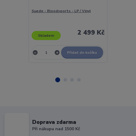
Suede - Bloodsports - LP / Vinyl
Suede - Dog M
Anniversary Li
/ Vinyl
2 499 Kč
Skladem
Skladem
Přidat do košíku
Doprava zdarma
Při nákupu nad 1500 Kč