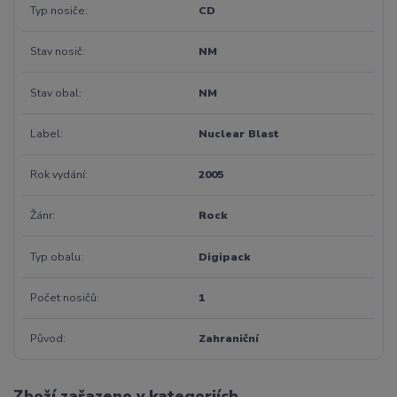
Typ nosiče
CD
Stav nosič
NM
Stav obal
NM
Label
Nuclear Blast
Rok vydání
2005
Žánr
Rock
Typ obalu
Digipack
Počet nosičů
1
Původ
Zahraniční
Zboží zařazeno v kategoriích