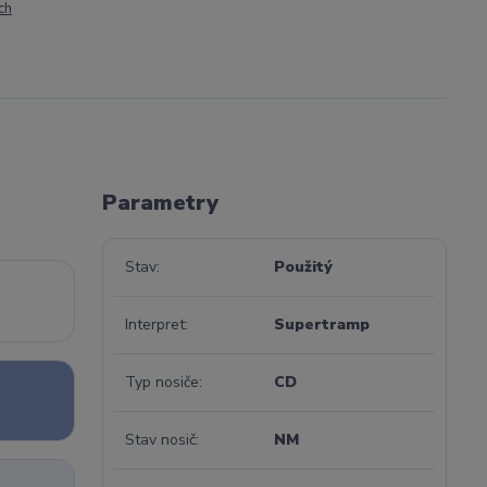
ch
Parametry
Stav
Použitý
Interpret
Supertramp
Typ nosiče
CD
Stav nosič
NM