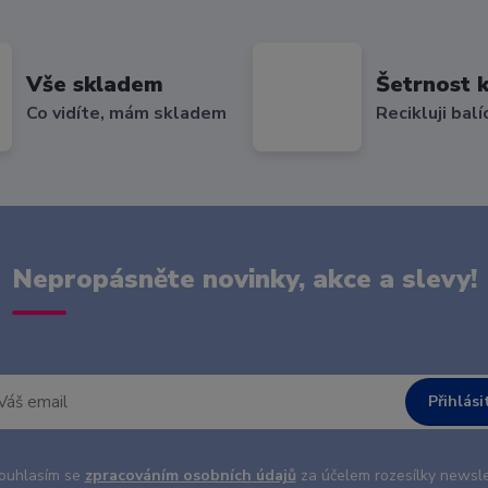
Vše skladem
Šetrnost k
Co vidíte, mám skladem
Recikluji balí
Nepropásněte novinky, akce a slevy!
Přihlási
uhlasím se
zpracováním osobních údajů
za účelem rozesílky newsle