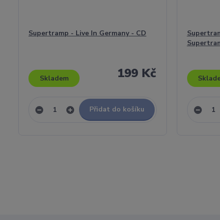
Supertramp - Live In Germany - CD
Supertram
Supertra
199 Kč
Skladem
Sklad
Přidat do košíku