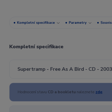
Kompletní specifikace
Parametry
Souvise
Kompletní specifikace
Supertramp - Free As A Bird - CD - 200
Hodnocení stavu
CD a bookletu
naleznete
zde