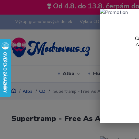
❣️ Od 4.8. do 13.8. čerpám 
Výkup gramofonových desek
Výkup CD
Výkup hi-fi tech
C
Z
Alba
Hudební styly
Alba
CD
Supertramp - Free As A Bird - CD
Supertramp - Free As A Bird - CD