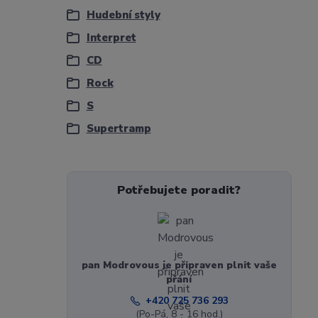
Hudební styly
Interpret
CD
Rock
S
Supertramp
Potřebujete poradit?
pan Modrovous je připraven plnit vaše
přání
+420 725 736 293
(Po-Pá, 8 - 16 hod.)