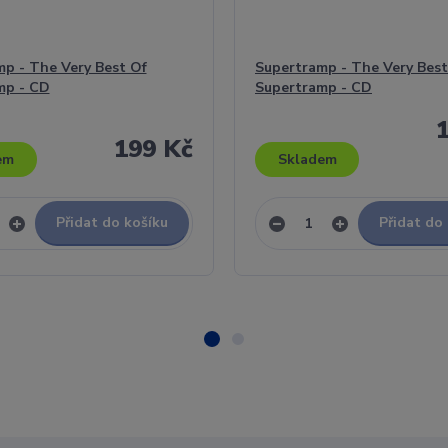
p - The Very Best Of
Supertramp - The Very Best
mp - CD
Supertramp - CD
199 Kč
em
Skladem
Přidat do košíku
Přidat do