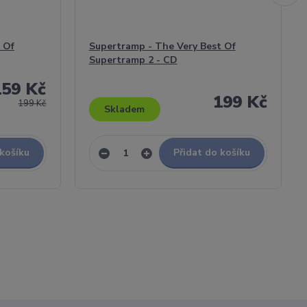
 Of
Supertramp - The Very Best Of
Supertramp 2 - CD
159 Kč
199 Kč
199 Kč
Skladem
 košíku
Přidat do košíku