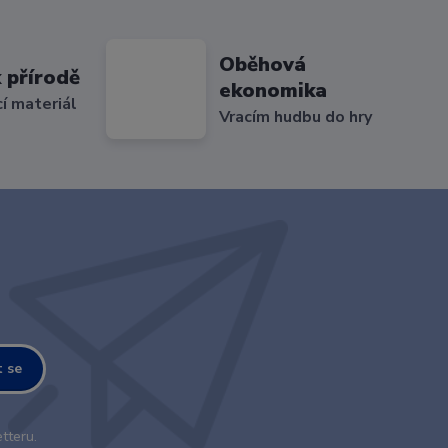
Oběhová
 přírodě
ekonomika
cí materiál
Vracím hudbu do hry
t se
tteru.