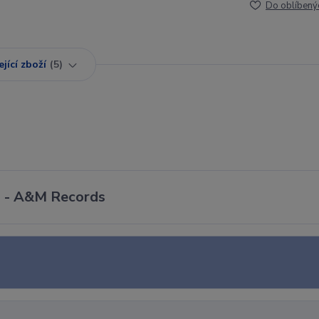
Do oblíbený
jící zboží
5
3 - A&M Records