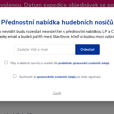
dovolenou. Datum expedice objednávek se p
niky
Nevíte si rady? Zavolejte.
+420 725
Více
Přednostní nabídka hudebních nosičů
o nevidět budu rozesílat newsletter s přednostní nabídkou LP a C
adej email a budeš patřit mezi šťastlivce, kteří si budou moci vybra
Hledat
Odeslat
Interpret
Karel Gott
Dárkové poukazy
Přeji si odebírat novinky e-mailem dle
podmínek zpracování osobních údajů
.
Souhlasím se
zpracováním osobních údajů
pro účely registrace.
Zavřít