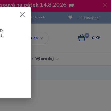
osouvá na pátek 14.8.2026 🐋
 736 293
(Po-Pá, 8 - 16 hod.)
Přihlášení
D.
t.
0
0 Kč
CZK
Obaly
Výprodej