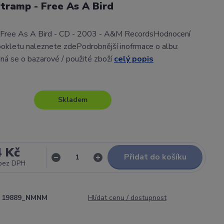
tramp - Free As A Bird
 Free As A Bird - CD - 2003 - A&M RecordsHodnocení
okletu naleznete zdePodrobnější inofrmace o albu:
ná se o bazarové / použité zboží
celý popis
Skladem
4 Kč
Přidat do košíku
bez DPH
19889_NMNM
Hlídat cenu / dostupnost