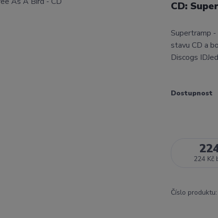
CD: Super
Supertramp -
stavu CD a bo
Discogs IDJed
Dostupnost
22
224 Kč
Číslo produktu: