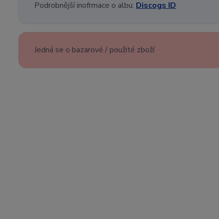
Podrobnější inofrmace o albu:
Discogs ID
Jedná se o bazarové / použité zboží