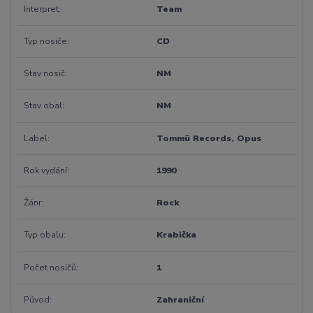
Interpret
Team
Typ nosiče
CD
Stav nosič
NM
Stav obal
NM
Label
Tommü Records, Opus
Rok vydání
1990
Žánr
Rock
Typ obalu
Krabička
Počet nosičů
1
Původ
Zahraniční