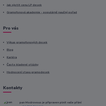
Jak zjistit cenu LP desek
Gramofonová akademie - populárně naučný pořad
Pro vás
Výkup gramofonových desek
Blog
Kariéra
Často kladené otázky
Hodnocení stavu gramodesek
Kontakty
pan Modrovous je připraven plnit vaše přání