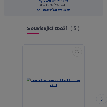
+420 725 736 293
(Po-Pá, 8 - 16 hod.)
info@modrovous.cz
Související zboží
5