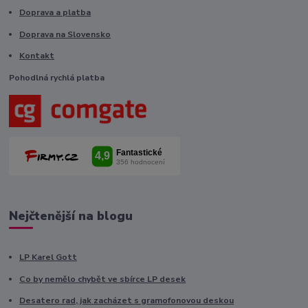
Doprava a platba
Doprava na Slovensko
Kontakt
Pohodlná rychlá platba
Nejčtenější na blogu
LP Karel Gott
Co by nemělo chybět ve sbírce LP desek
Desatero rad, jak zacházet s gramofonovou deskou