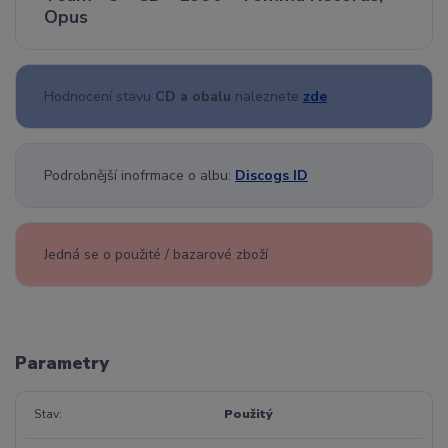
Opus
Hodnocení stavu
CD a obalu
naleznete
zde
Podrobnější inofrmace o albu:
Discogs ID
Jedná se o použité / bazarové zboží
Parametry
Stav
Použitý