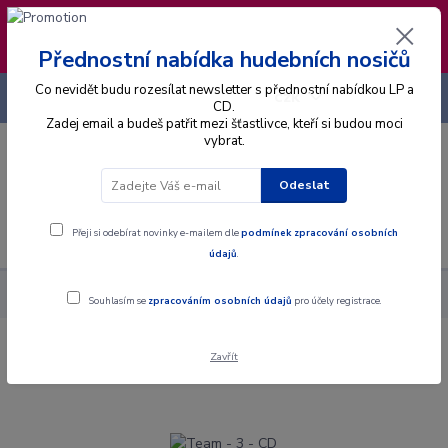
❣️ Od 4.8. do 13.8. čerpám dovolenou. Datum
expedice objednávek se posouvá na pátek
14.8.2026 🐋
Přednostní nabídka hudebních nosičů
Co nevidět budu rozesílat newsletter s přednostní nabídkou LP a
+420 725 736 293
CZK
(Po-Pá, 8 - 16 hod.)
CD.
Zadej email a budeš patřit mezi šťastlivce, kteří si budou moci
vybrat.
0
0 Kč
Odeslat
Menu
Přeji si odebírat novinky e-mailem dle
podmínek zpracování osobních
údajů
.
Alba
CD
Team - 3 - CD
Souhlasím se
zpracováním osobních údajů
pro účely registrace.
Zavřít
Team - 3 - CD