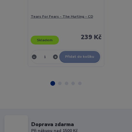
Tears For Fears - The Hurting - CD
Teaze - One N
239 Kč
Skladem
Skladem
Přidat do košíku
Doprava zdarma
Při nákupu nad 1500 Kč