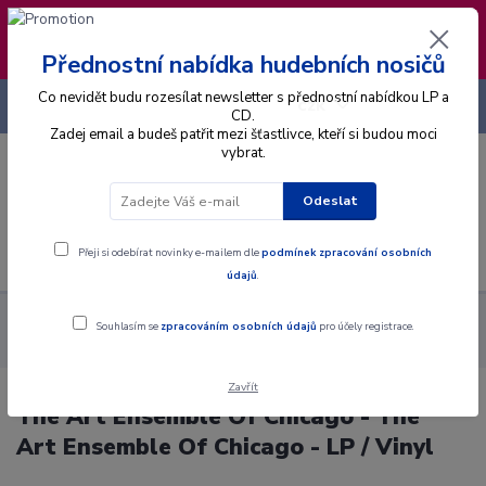
❣️ Od 4.8. do 13.8. čerpám dovolenou. Datum
expedice objednávek se posouvá na pátek
14.8.2026 🐋
Přednostní nabídka hudebních nosičů
Co nevidět budu rozesílat newsletter s přednostní nabídkou LP a
+420 725 736 293
CZK
(Po-Pá, 8 - 16 hod.)
CD.
Zadej email a budeš patřit mezi šťastlivce, kteří si budou moci
vybrat.
0
0 Kč
Odeslat
Menu
Přeji si odebírat novinky e-mailem dle
podmínek zpracování osobních
údajů
.
Alba
Gramodesky
The Art Ensemble Of Chicago - The Art
Souhlasím se
zpracováním osobních údajů
pro účely registrace.
Ensemble Of Chicago - LP / Vinyl
Zavřít
The Art Ensemble Of Chicago - The
Art Ensemble Of Chicago - LP / Vinyl