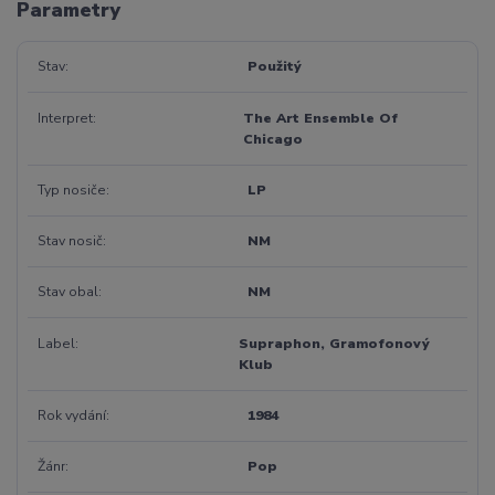
Parametry
Stav
Použitý
Interpret
The Art Ensemble Of
Chicago
Typ nosiče
LP
Stav nosič
NM
Stav obal
NM
Label
Supraphon, Gramofonový
Klub
Rok vydání
1984
Žánr
Pop