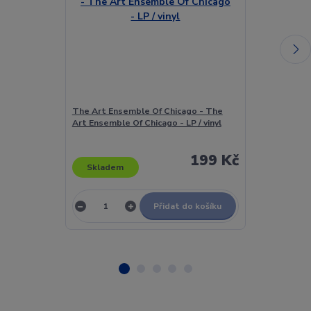
The Art Ensemble Of Chicago - The
The Art Ense
Art Ensemble Of Chicago - LP / vinyl
Art Ensemble 
199 Kč
Skladem
Skladem
Přidat do košíku