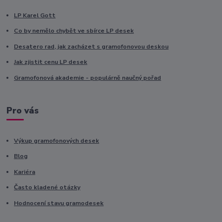
LP Karel Gott
Co by nemělo chybět ve sbírce LP desek
Desatero rad, jak zacházet s gramofonovou deskou
Jak zjistit cenu LP desek
Gramofonová akademie - populárně naučný pořad
Pro vás
Výkup gramofonových desek
Blog
Kariéra
Často kladené otázky
Hodnocení stavu gramodesek