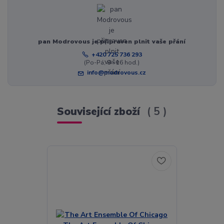
pan Modrovous je připraven plnit vaše přání
+420 725 736 293
(Po-Pá, 8 - 16 hod.)
info@modrovous.cz
Související zboží
5