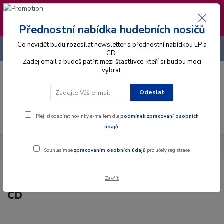
❣️ Od 4.8. do 13.8. čerpám dovolenou. Datum
expedice objednávek se posouvá na pátek
14.8.2026 🐋
Přednostní nabídka hudebních nosičů
Co nevidět budu rozesílat newsletter s přednostní nabídkou LP a
+420 725 736 293
CZK
(Po-Pá, 8 - 16 hod.)
CD.
Zadej email a budeš patřit mezi šťastlivce, kteří si budou moci
vybrat.
0
0 Kč
Odeslat
Menu
Přeji si odebírat novinky e-mailem dle
podmínek zpracování osobních
údajů
.
Alba
CD
The Bad Plus - Suspicious Activity? - CD
Souhlasím se
zpracováním osobních údajů
pro účely registrace.
Zavřít
The Bad Plus - Suspicious Activity? -
CD