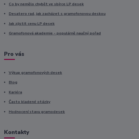
Co by nemělo chybět ve sbírce LP desek
Desatero rad, jak zacházet s gramofonovou deskou
Jak zjistit cenu LP desek
Gramofonová akademie - populárně naučný pořad
Pro vás
Výkup gramofonových desek
Blog
Kariéra
Často kladené otázky
Hodnocení stavu gramodesek
Kontakty