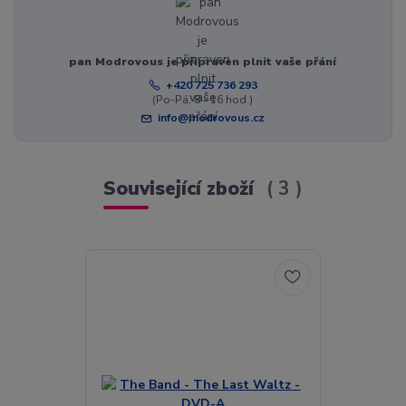
pan Modrovous je připraven plnit vaše přání
+420 725 736 293
(Po-Pá, 8 - 16 hod.)
info@modrovous.cz
Související zboží
3