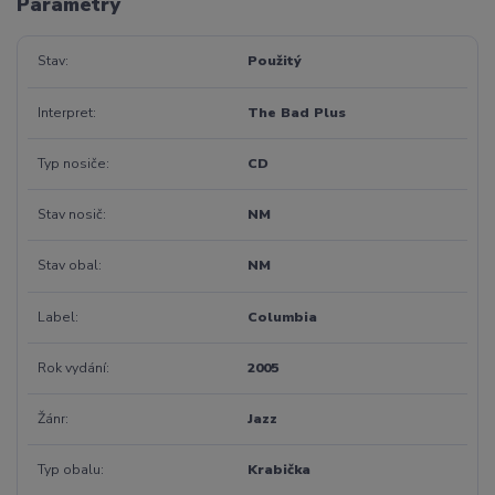
Parametry
Stav
Použitý
Interpret
The Bad Plus
Typ nosiče
CD
Stav nosič
NM
Stav obal
NM
Label
Columbia
Rok vydání
2005
Žánr
Jazz
Typ obalu
Krabička