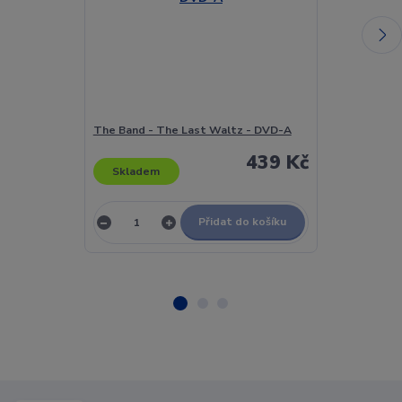
The Band - The Last Waltz - DVD-A
The Baseballs
439 Kč
Skladem
Skladem
Přidat do košíku