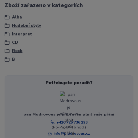
Zboží zařazeno v kategoriích
Alba
Hudební styly
Interpret
CD
Rock
B
Potřebujete poradit?
pan Modrovous je připraven plnit vaše přání
+420 725 736 293
(Po-Pá, 8 - 16 hod.)
info@modrovous.cz