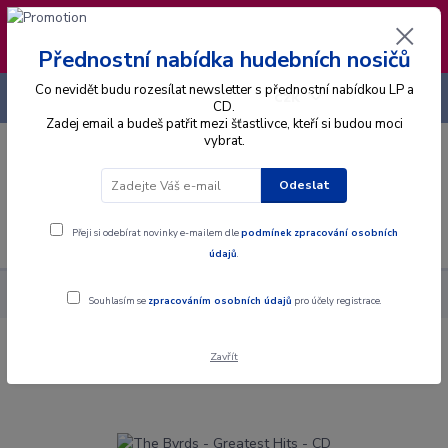
❣️ Od 4.8. do 13.8. čerpám dovolenou. Datum
expedice objednávek se posouvá na pátek
14.8.2026 🐋
Přednostní nabídka hudebních nosičů
Co nevidět budu rozesílat newsletter s přednostní nabídkou LP a
+420 725 736 293
CZK
(Po-Pá, 8 - 16 hod.)
CD.
Zadej email a budeš patřit mezi šťastlivce, kteří si budou moci
vybrat.
0
0 Kč
Odeslat
Menu
Přeji si odebírat novinky e-mailem dle
podmínek zpracování osobních
údajů
.
Alba
CD
The Byrds - Greatest Hits - CD
Souhlasím se
zpracováním osobních údajů
pro účely registrace.
Zavřít
The Byrds - Greatest Hits - CD