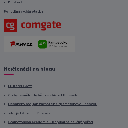
Kontakt
Pohodlná rychlá platba
Nejčtenější na blogu
LP Karel Gott
Co by nemělo chybět ve sbírce LP desek
Desatero rad, jak zacházet s gramofonovou deskou
Jak zjistit cenu LP desek
Gramofonová akademie - populárně naučný pořad