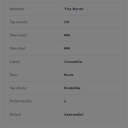
Interpret
The Byrds
Typ nosiče
CD
Stav nosič
NM
Stav obal
NM
Label
Columbia
Žánr
Rock
Typ obalu
Krabička
Počet nosičů
1
Původ
Zahraniční