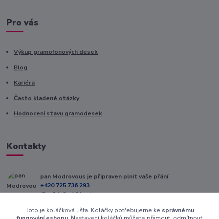
Pro vás
Výkup gramofonových desek
Blog
Kariéra
Často kladené otázky
Hodnocení stavu gramodesek
Kontakty
pan Modrovous je připraven plnit vaše přání
+420 725 736 293
(Po-Pá, 8 - 16 hod.)
Toto je koláčková lišta. Koláčky potřebujeme ke
správnému
info@modrovous.cz
fungování eshopu
. Nastavení koláčků můžete přijmout, odmítnout