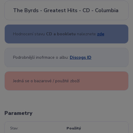
The Byrds - Greatest Hits - CD - Columbia
Hodnocení stavu
CD a bookletu
naleznete
zde
Podrobnější inofrmace o albu:
Discogs ID
Jedná se o bazarové / použité zboží
Parametry
Stav
Použitý