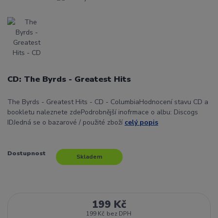
CD: The Byrds - Greatest Hits
The Byrds - Greatest Hits - CD - ColumbiaHodnocení stavu CD a
bookletu naleznete zdePodrobnější inofrmace o albu: Discogs
IDJedná se o bazarové / použité zboží
celý popis
Dostupnost
Skladem
199 Kč
199 Kč
bez DPH