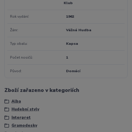
Klub
Rok vydání
1962
Žánr
Vážná Hudba
Typ obalu
Kapsa
Počet nosičů
1
Původ
Domácí
Zboží zařazeno v kategoriích
Alba
Hudební styly
Interpret
Gramodesky