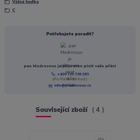
Vážná hudba
C
Potřebujete poradit?
pan Modrovous je připraven plnit vaše přání
+420 725 736 293
(Po-Pá, 8 - 16 hod.)
info@modrovous.cz
Související zboží
4