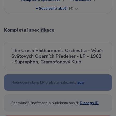
Související zboží
4
Kompletní specifikace
The Czech Philharmonic Orchestra - Výběr
Světových Operních Předeher - LP - 1962
- Supraphon, Gramofonový Klub
Hodnocení stavu
LP a obalu
naleznete
zde
Podrobnější inofrmace o hudebním nosiči:
Discogs ID