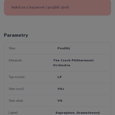
Jedná se o bazarové / použité zboží
Parametry
Stav
Použitý
Interpret
The Czech Philharmonic
Orchestra
Typ nosiče
LP
Stav nosič
VG+
Stav obal
VG
Label
Supraphon, Gramofonový