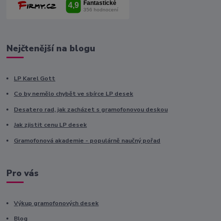
Nejčtenější na blogu
LP Karel Gott
Co by nemělo chybět ve sbírce LP desek
Desatero rad, jak zacházet s gramofonovou deskou
Jak zjistit cenu LP desek
Gramofonová akademie - populárně naučný pořad
Pro vás
Výkup gramofonových desek
Blog