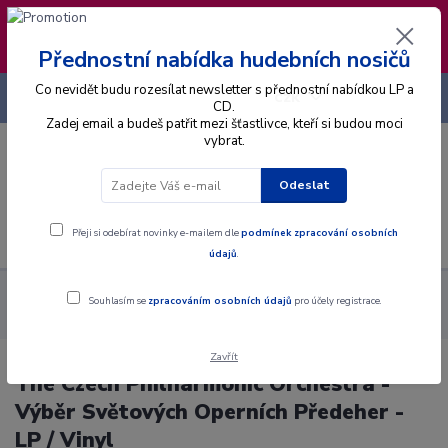
❣️ Od 4.8. do 13.8. čerpám dovolenou. Datum
expedice objednávek se posouvá na pátek
14.8.2026 🐋
Přednostní nabídka hudebních nosičů
Co nevidět budu rozesílat newsletter s přednostní nabídkou LP a
+420 725 736 293
CZK
(Po-Pá, 8 - 16 hod.)
CD.
Zadej email a budeš patřit mezi šťastlivce, kteří si budou moci
vybrat.
0
0 Kč
Odeslat
Menu
Přeji si odebírat novinky e-mailem dle
podmínek zpracování osobních
údajů
.
Alba
Gramodesky
The Czech Philharmonic Orchestra - Výběr
Souhlasím se
zpracováním osobních údajů
pro účely registrace.
Světových Operních Předeher - LP / Vinyl
Zavřít
The Czech Philharmonic Orchestra -
Výběr Světových Operních Předeher -
LP / Vinyl