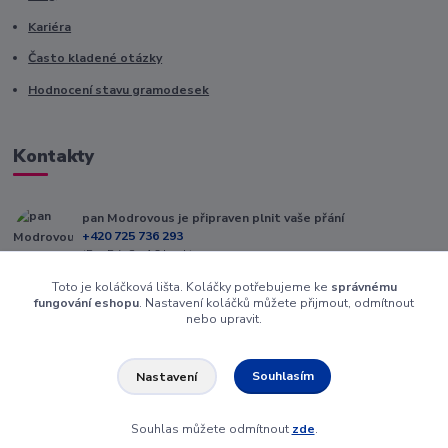
Kariéra
Často kladené otázky
Hodnocení stavu gramodesek
Kontakty
pan Modrovous je připraven plnit vaše přání
+420 725 736 293
(Po-Pá, 8 - 16 hod.)
Toto je koláčková lišta. Koláčky potřebujeme ke
správnému
info@modrovous.cz
fungování eshopu
. Nastavení koláčků můžete přijmout, odmítnout
nebo upravit.
Souhlasím
Nastavení
Souhlas můžete odmítnout
zde
.
Vytvořeno na
Eshop-rychle.cz