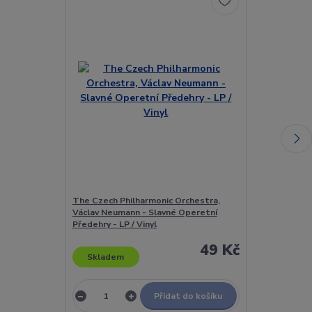
The Czech Philharmonic Orchestra,
The Czechosl
Václav Neumann - Slavné Operetní
Ensemble - Zp
Předehry - LP / Vinyl
49 Kč
Skladem
Skladem
Přidat do košíku