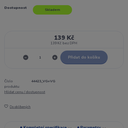
Dostupnost
Skladem
139 Kč
139 Kč
bez DPH
Přidat do košíku
Číslo
44423_VG+VG
produktu:
Hlídat cenu / dostupnost
Do oblíbených
Kompletní specifikace
Parametry