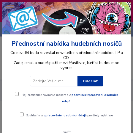
❣️ Od 4.8. do 13.8. čerpám dovolenou. Datum
expedice objednávek se posouvá na pátek
14.8.2026 🐋
+420 725 736 293
CZK
(Po-Pá, 8 - 16 hod.)
Přednostní nabídka hudebních nosičů
0
0 Kč
Co nevidět budu rozesílat newsletter s přednostní nabídkou LP a
CD.
Zadej email a budeš patřit mezi šťastlivce, kteří si budou moci
vybrat.
Menu
Odeslat
Alba
CD
The Equals & The Foundations - The British 60's - 20
Great Hits - CD
Přeji si odebírat novinky e-mailem dle
podmínek zpracování osobních
údajů
.
The Equals & The Foundations - The
Souhlasím se
zpracováním osobních údajů
pro účely registrace.
British 60's - 20 Great Hits - CD
Zavřít