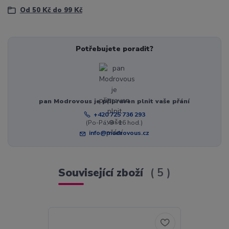
Od 50 Kč do 99 Kč
Potřebujete poradit?
pan Modrovous je připraven plnit vaše přání
+420 725 736 293
(Po-Pá, 8 - 16 hod.)
info@modrovous.cz
Související zboží
5