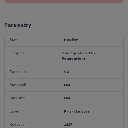
Parametry
Stav
Použitý
Interpret
The Equals & The
Foundations
Typ nosiče
CD
Stav nosič
NM
Stav obal
NM
Label
Prism Leisure
Rok vydání
1997