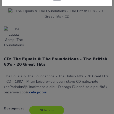
CD: The Equals & The Foundations - The British
60's - 20 Great Hits
The Equals & The Foundations - The British 60's - 20 Great Hits
- CD - 1997 - Prism LeisureHodnocení stavu CD naleznete
zdePodrobnější inofrmace o albu: Discogs IDJedná se o použité /
bazarové zboží
celý popis
Dostupnost
Skladem