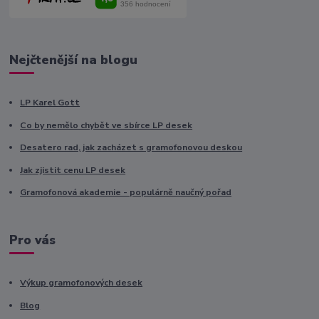
Nejčtenější na blogu
LP Karel Gott
Co by nemělo chybět ve sbírce LP desek
Desatero rad, jak zacházet s gramofonovou deskou
Jak zjistit cenu LP desek
Gramofonová akademie - populárně naučný pořad
Pro vás
Výkup gramofonových desek
Blog