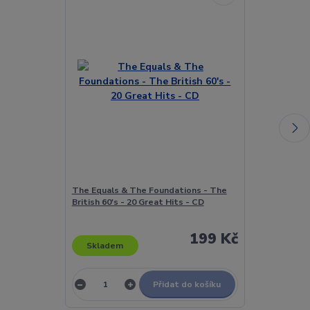
The Equals & The Foundations - The
The Escape Clu
British 60's - 20 Great Hits - CD
Vinyl
199 Kč
Skladem
Skladem
Přidat do košíku