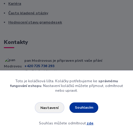
Kariéra
Často kladené otázky
Hodnocení stavu gramodesek
Kontakty
pan Modrovous je připraven plnit vaše přání
+420 725 736 293
(Po-Pá, 8 - 16 hod.)
Toto je koláčková lišta. Koláčky potřebujeme ke
správnému
info@modrovous.cz
fungování eshopu
. Nastavení koláčků můžete přijmout, odmítnout
nebo upravit.
Souhlasím
Nastavení
Souhlas můžete odmítnout
zde
.
Vytvořeno na
Eshop-rychle.cz