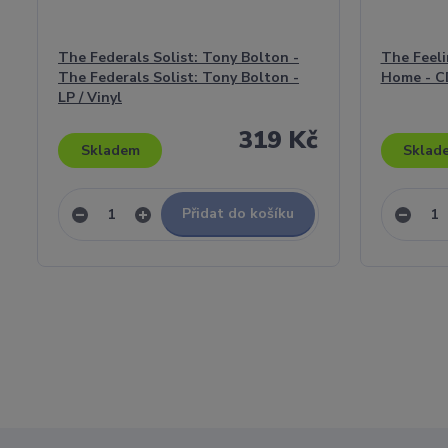
The Federals Solist: Tony Bolton -
The Feeli
The Federals Solist: Tony Bolton -
Home - C
LP / Vinyl
319 Kč
Skladem
Sklad
Přidat do košíku