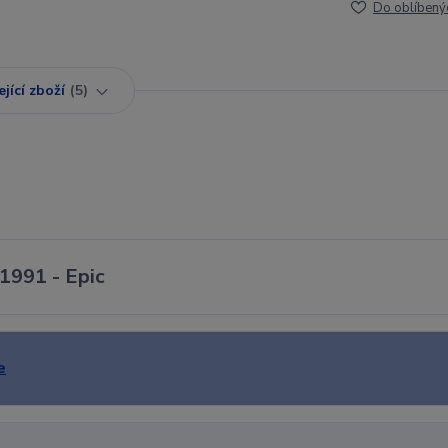
Do oblíbený
jící zboží
5
 1991 - Epic
e