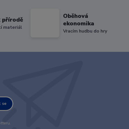
Oběhová
 přírodě
ekonomika
cí materiál
Vracím hudbu do hry
t se
tteru.