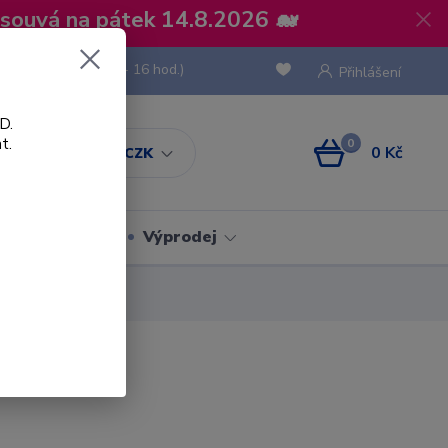
osouvá na pátek 14.8.2026 🐋
 736 293
(Po-Pá, 8 - 16 hod.)
Přihlášení
D.
t.
0
0 Kč
CZK
Obaly
Výprodej