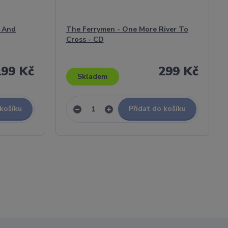
s And
The Ferrymen - One More River To
Cross - CD
199 Kč
299 Kč
Skladem
 košíku
Přidat do košíku