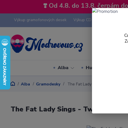
❣️ Od 4.8. do 13.8. čerpám 
Výkup gramofonových desek
Výkup CD
Výkup hi-fi tech
C
Z
Alba
Hudební styly
Alba
Gramodesky
The Fat Lady Sings - Twist - LP /
The Fat Lady Sings - Twist - LP / 