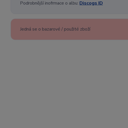
Podrobnější inofrmace o albu:
Discogs ID
Jedná se o bazarové / použité zboží