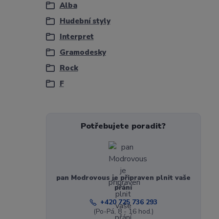
Alba
Hudební styly
Interpret
Gramodesky
Rock
F
Potřebujete poradit?
pan Modrovous je připraven plnit vaše
přání
+420 725 736 293
(Po-Pá, 8 - 16 hod.)