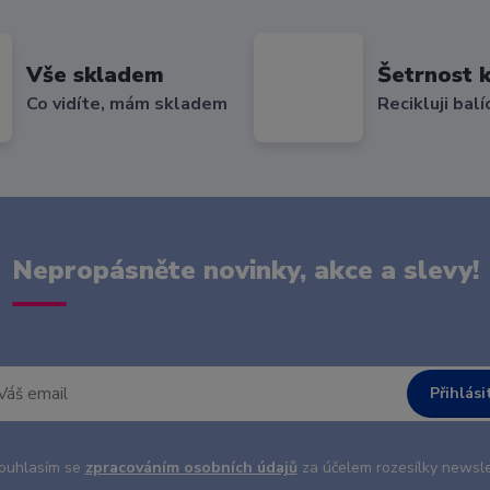
Vše skladem
Šetrnost k
Co vidíte, mám skladem
Recikluji balí
Nepropásněte novinky, akce a slevy!
Přihlási
uhlasím se
zpracováním osobních údajů
za účelem rozesílky newsle