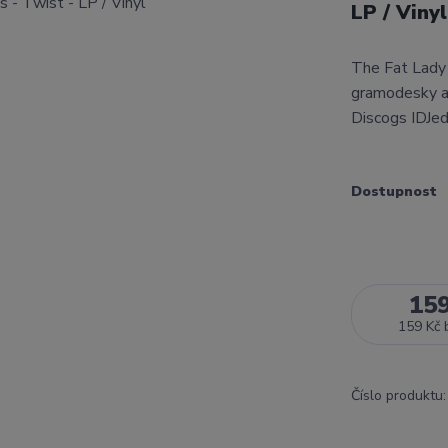
LP / Viny
The Fat Lady 
gramodesky a 
Discogs IDJed
Dostupnost
15
159 Kč
Číslo produktu: