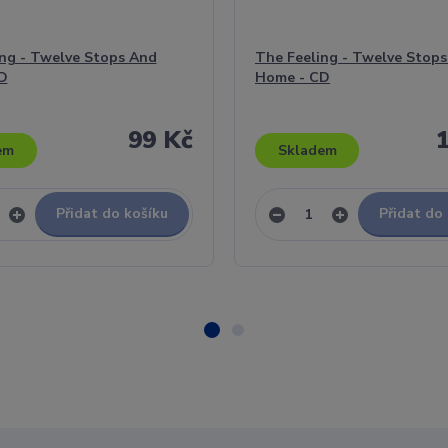
ng - Twelve Stops And
The Feeling - Twelve Stop
D
Home - CD
99 Kč
em
Skladem
Přidat do košíku
Přidat do