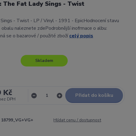
l: The Fat Lady Sings - Twist
Sings - Twist - LP / Vinyl - 1991 - EpicHodnocení stavu
obalu naleznete zdePodrobnější inofrmace o albu:
ná se o bazarové / použité zboží
celý popis
Skladem
9 Kč
Přidat do košíku
bez DPH
18799_VG+VG+
Hlídat cenu / dostupnost