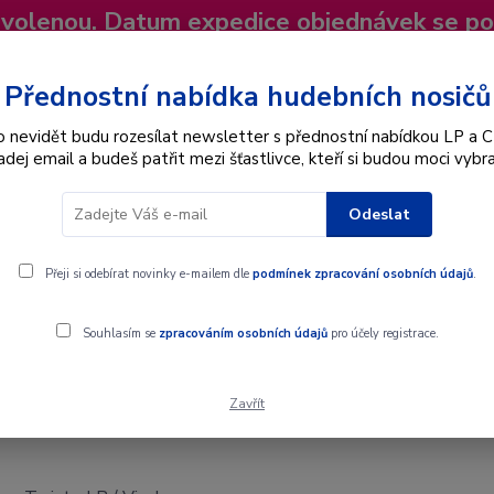
dovolenou. Datum expedice objednávek se p
niky
Nevíte si rady? Zavolejte.
+420 725
Více
Přednostní nabídka hudebních nosičů
o nevidět budu rozesílat newsletter s přednostní nabídkou LP a C
adej email a budeš patřit mezi šťastlivce, kteří si budou moci vybra
Hledat
Odeslat
Interpret
Karel Gott
Dárkové poukazy
Přeji si odebírat novinky e-mailem dle
podmínek zpracování osobních údajů
.
 Vinyl
Souhlasím se
zpracováním osobních údajů
pro účely registrace.
Zavřít
Vinyl