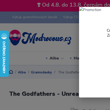
❣️ Od 4.8. do 13.8. čerpám 
Výkup gramofonových desek
Výkup CD
Výkup hi-fi tech
C
Z
Alba
Hudební styly
Alba
Gramodesky
The Godfathers - Unreal World - 
The Godfathers - Unreal World - L