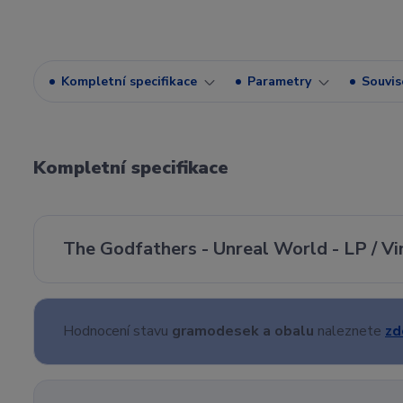
Kompletní specifikace
Parametry
Souvise
Kompletní specifikace
The Godfathers - Unreal World - LP / Vin
Hodnocení stavu
gramodesek a obalu
naleznete
zd