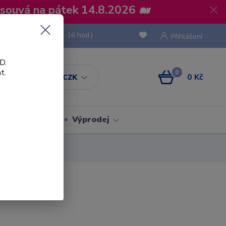
osouvá na pátek 14.8.2026 🐋
 736 293
(Po-Pá, 8 - 16 hod.)
Přihlášení
D.
t.
0
0 Kč
CZK
Obaly
Výprodej