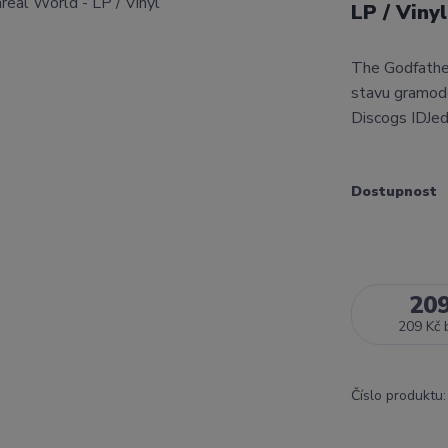
LP / Viny
The Godfather
stavu gramode
Discogs IDJed
Dostupnost
20
209 Kč
Číslo produktu: