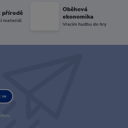
Oběhová
 přírodě
ekonomika
cí materiál
Vracím hudbu do hry
t se
tteru.