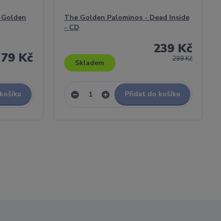
 Golden
The Golden Palominos - Dead Inside
- CD
239 Kč
79 Kč
299 Kč
Skladem
 košíku
Přidat do košíku