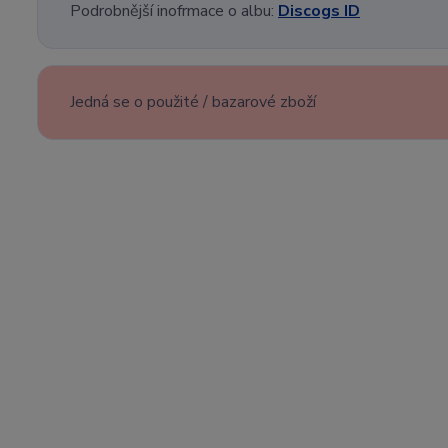
Podrobnější inofrmace o albu:
Discogs ID
Jedná se o použité / bazarové zboží