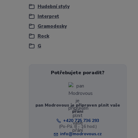
Hudební styly
Interpret
Gramodesky
Rock
G
Potřebujete poradit?
pan Modrovous je připraven plnit vaše
přání
+420 725 736 293
(Po-Pá, 8 - 16 hod.)
info@modrovous.cz