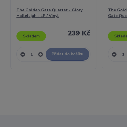
The Golden Gate Quartet - Glory
The Gold
Hallelujah - LP / Vinyl
Gate Quar
239 Kč
Skladem
Sklad
Přidat do košíku