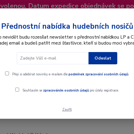
dovolenou. Datum expedice objednávek se p
niky
Nevíte si rady? Zavolejte.
+420 725
Více
Přednostní nabídka hudebních nosičů
o nevidět budu rozesílat newsletter s přednostní nabídkou LP a C
adej email a budeš patřit mezi šťastlivce, kteří si budou moci vybra
Hledat
Odeslat
Interpret
Karel Gott
Dárkové poukazy
Přeji si odebírat novinky e-mailem dle
podmínek zpracování osobních údajů
.
LP / Vinyl
Souhlasím se
zpracováním osobních údajů
pro účely registrace.
Zavřít
P / Vinyl