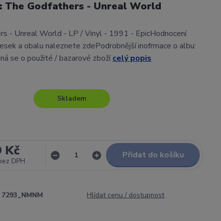
l: The Godfathers - Unreal World
s - Unreal World - LP / Vinyl - 1991 - EpicHodnocení
sek a obalu naleznete zdePodrobnější inofrmace o albu:
ná se o použité / bazarové zboží
celý popis
Skladem
9 Kč
Přidat do košíku
bez DPH
7293_NMNM
Hlídat cenu / dostupnost