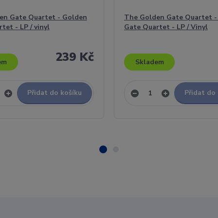
en Gate Quartet - Golden
The Golden Gate Quartet -
tet - LP / vinyl
Gate Quartet - LP / Vinyl
239 Kč
em
Skladem
Přidat do košíku
Přidat do