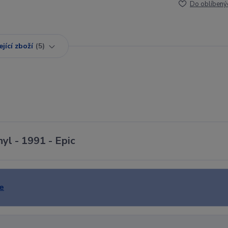
Do oblíbený
jící zboží
5
yl - 1991 - Epic
e