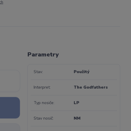
ch
Parametry
Stav
Použitý
Interpret
The Godfathers
Typ nosiče
LP
Stav nosič
NM