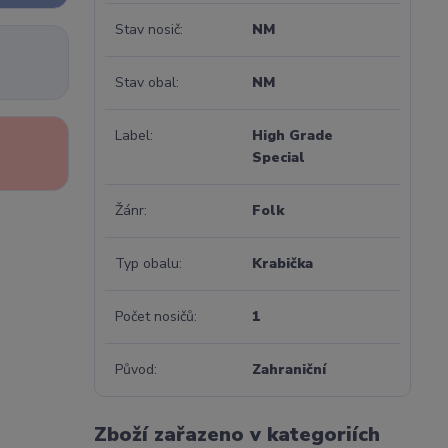
Stav nosič
NM
Stav obal
NM
Label
High Grade
Special
Žánr
Folk
Typ obalu
Krabička
Počet nosičů
1
Původ
Zahraniční
Zboží zařazeno v kategoriích