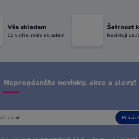
Vše skladem
Šetrnost k
Co vidíte, mám skladem
Recikluji balí
Nepropásněte novinky, akce a slevy!
Přihlási
uhlasím se
zpracováním osobních údajů
za účelem rozesílky newsle