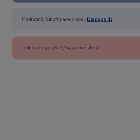
Podrobnější inofrmace o albu:
Discogs ID
Jedná se o použité / bazarové zboží