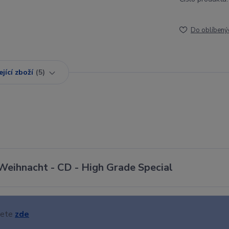
Do oblíbený
jící zboží
5
eihnacht - CD - High Grade Special
nete
zde