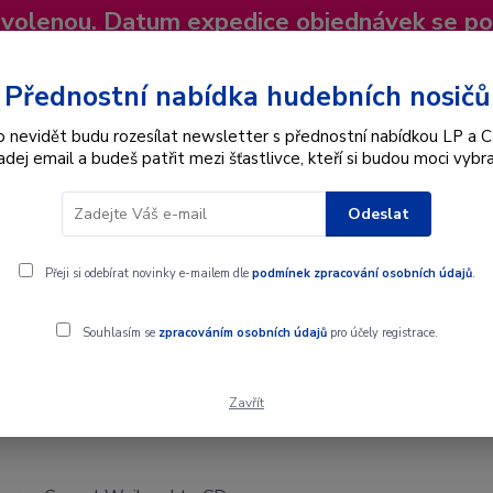
dovolenou. Datum expedice objednávek se p
niky
Nevíte si rady? Zavolejte.
+420 725
Více
Přednostní nabídka hudebních nosičů
o nevidět budu rozesílat newsletter s přednostní nabídkou LP a C
adej email a budeš patřit mezi šťastlivce, kteří si budou moci vybra
Hledat
Odeslat
Interpret
Karel Gott
Dárkové poukazy
Přeji si odebírat novinky e-mailem dle
podmínek zpracování osobních údajů
.
ihnacht - CD
Souhlasím se
zpracováním osobních údajů
pro účely registrace.
Zavřít
ospel Weihnacht - CD