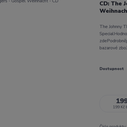
CD: The 
Weihnach
The Johnny T
SpecialHodnoc
zdePodrobnějš
bazarové zbo
Dostupnost
19
199 Kč
Číslo produktu: