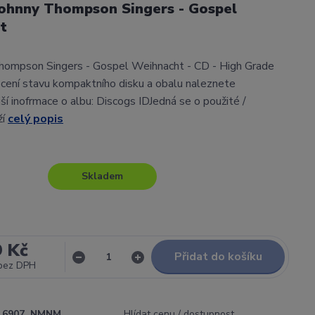
Johnny Thompson Singers - Gospel
t
hompson Singers - Gospel Weihnacht - CD - High Grade
ení stavu kompaktního disku a obalu naleznete
í inofrmace o albu: Discogs IDJedná se o použité /
ží
celý popis
Skladem
9 Kč
Přidat do košíku
bez DPH
6907_NMNM
Hlídat cenu / dostupnost