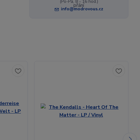
(Po-Pá, 8 - 16 hod.)
info@modrovous.cz