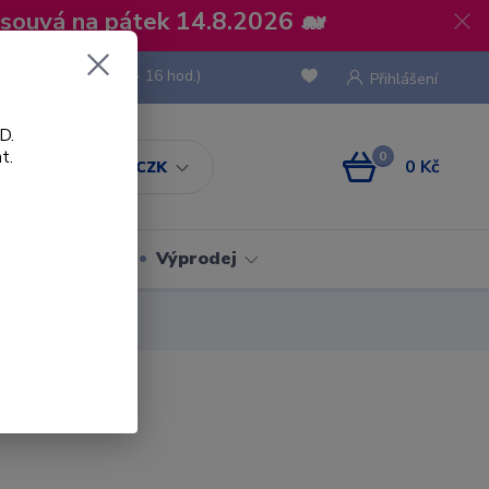
osouvá na pátek 14.8.2026 🐋
 736 293
(Po-Pá, 8 - 16 hod.)
Přihlášení
D.
t.
0
0 Kč
CZK
Obaly
Výprodej