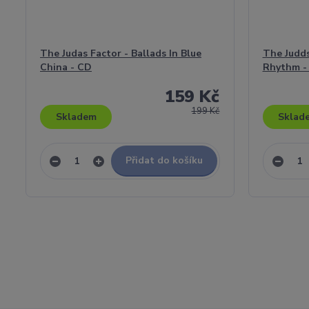
The Judas Factor - Ballads In Blue
The Judds
China - CD
Rhythm - 
159 Kč
199 Kč
Skladem
Sklad
Přidat do košíku