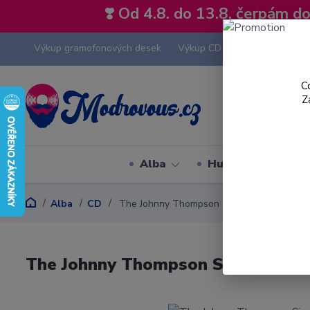
❣️ Od 4.8. do 13.8. čerpám 
Výkup gramofonových desek
Výkup CD
Výkup hi-fi tech
C
Z
Alba
Hudební styly
Alba
CD
The Johnny Thompson Singers - Gospel We
The Johnny Thompson Singers - G