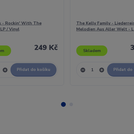
 - Rockin' With The
The Kelly Family - Liederrei
LP / Vinyl
Melodien Aus Aller Welt - LP
249 Kč
em
Skladem
Přidat do košíku
Přidat do