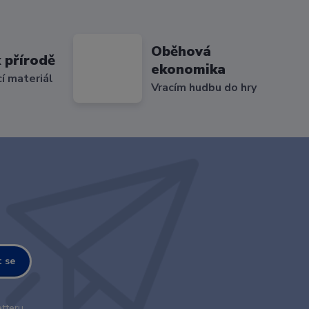
Oběhová
 přírodě
ekonomika
cí materiál
Vracím hudbu do hry
t se
tteru.