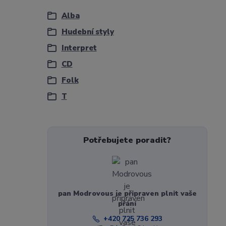
Alba
Hudební styly
Interpret
CD
Folk
T
Potřebujete poradit?
pan Modrovous je připraven plnit vaše
přání
+420 725 736 293