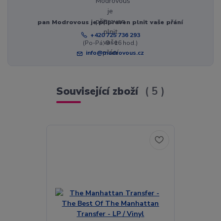
pan Modrovous je připraven plnit vaše přání
+420 725 736 293
(Po-Pá, 8 - 16 hod.)
info@modrovous.cz
Související zboží
5