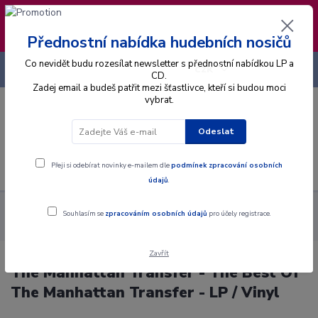
❣️ Od 4.8. do 13.8. čerpám dovolenou. Datum
expedice objednávek se posouvá na pátek
14.8.2026 🐋
Přednostní nabídka hudebních nosičů
Co nevidět budu rozesílat newsletter s přednostní nabídkou LP a
+420 725 736 293
CZK
(Po-Pá, 8 - 16 hod.)
CD.
Zadej email a budeš patřit mezi šťastlivce, kteří si budou moci
vybrat.
0
0 Kč
Odeslat
Menu
Přeji si odebírat novinky e-mailem dle
podmínek zpracování osobních
údajů
.
Alba
Gramodesky
The Manhattan Transfer - The Best Of The
Souhlasím se
zpracováním osobních údajů
pro účely registrace.
Manhattan Transfer - LP / Vinyl
Zavřít
The Manhattan Transfer - The Best Of
The Manhattan Transfer - LP / Vinyl