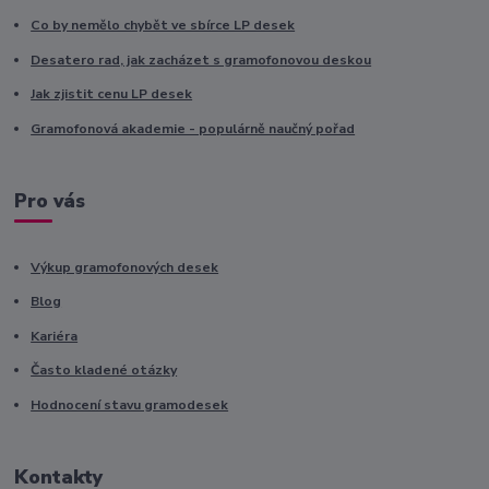
Co by nemělo chybět ve sbírce LP desek
Desatero rad, jak zacházet s gramofonovou deskou
Jak zjistit cenu LP desek
Gramofonová akademie - populárně naučný pořad
Pro vás
Výkup gramofonových desek
Blog
Kariéra
Často kladené otázky
Hodnocení stavu gramodesek
Kontakty