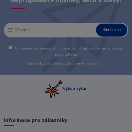
Nepropásněte novinky, akce a slevy!
Přihlásit se
Souhlasím se
zpracováním osobních údajů
za účelem rozesílky
newsletteru.
Můžete se kdykoli odhlásit. Zasíláme jednou za 14 dní.
Výkup kytar
Informace pro zákazníky