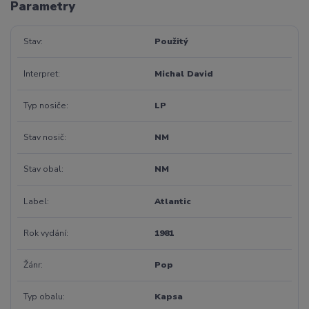
Parametry
Stav
Použitý
Interpret
Michal David
Typ nosiče
LP
Stav nosič
NM
Stav obal
NM
Label
Atlantic
Rok vydání
1981
Žánr
Pop
Typ obalu
Kapsa