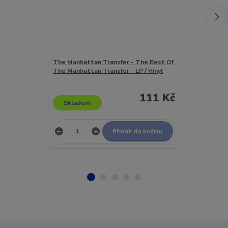
The Manhattan Transfer - The Best Of
The Manhatta
The Manhattan Transfer - LP / Vinyl
The Manhattan
111 Kč
Skladem
Skladem
Přidat do košíku