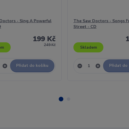
octors - Sing A Powerful
The Saw Doctors - Songs F
D
Street - CD
199 Kč
249 Kč
em
Skladem
Přidat do košíku
Přidat do