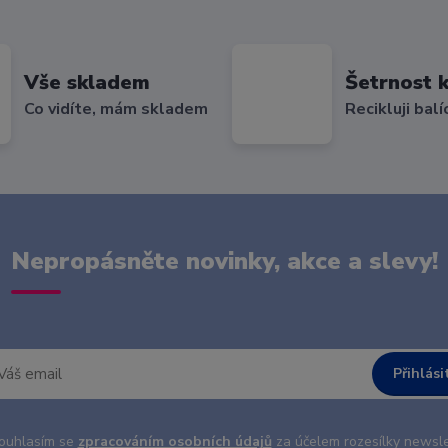
Vše skladem
Šetrnost k
Co vidíte, mám skladem
Recikluji balí
Nepropásněte novinky, akce a slevy!
Přihlási
uhlasím se
zpracováním osobních údajů
za účelem rozesílky newsle