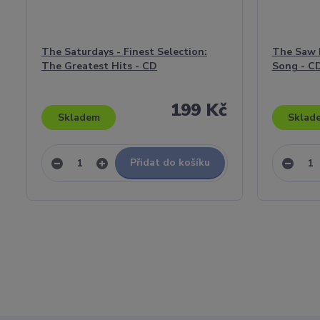
The Saturdays - Finest Selection:
The Saw D
The Greatest Hits - CD
Song - C
199 Kč
Skladem
Sklad
Přidat do košíku