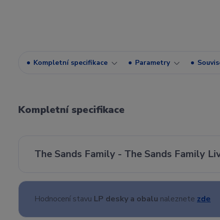
Kompletní specifikace
Parametry
Souvise
Kompletní specifikace
The Sands Family - The Sands Family Liv
Hodnocení stavu
LP desky a obalu
naleznete
zde