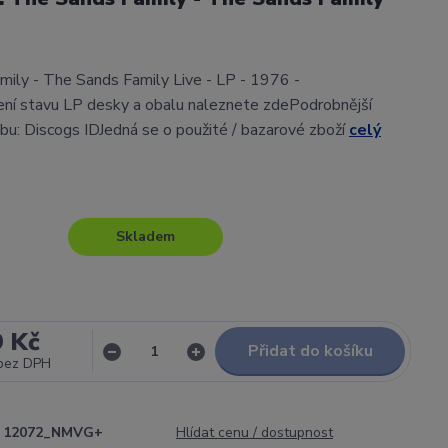
ily - The Sands Family Live - LP - 1976 -
ní stavu LP desky a obalu naleznete zdePodrobnější
lbu: Discogs IDJedná se o použité / bazarové zboží
celý
Skladem
9 Kč
Přidat do košíku
bez DPH
12072_NMVG+
Hlídat cenu / dostupnost