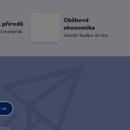
Oběhová
 přírodě
ekonomika
cí materiál
Vracím hudbu do hry
t se
tteru.