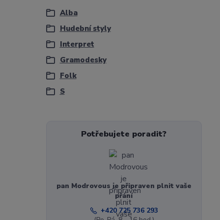
Alba
Hudební styly
Interpret
Gramodesky
Folk
S
Potřebujete poradit?
pan Modrovous je připraven plnit vaše
přání
+420 725 736 293
(Po-Pá, 8 - 16 hod.)