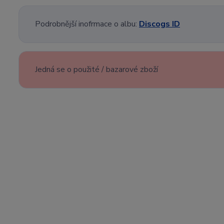
Podrobnější inofrmace o albu:
Discogs ID
Jedná se o použité / bazarové zboží