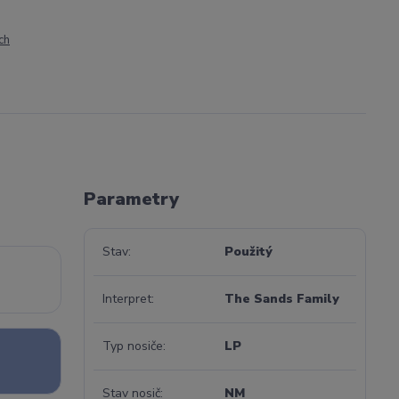
ch
Parametry
Stav
Použitý
Interpret
The Sands Family
Typ nosiče
LP
Stav nosič
NM