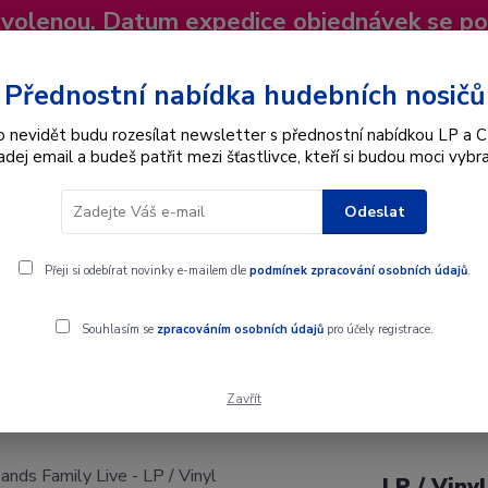
dovolenou. Datum expedice objednávek se p
niky
Nevíte si rady? Zavolejte.
+420 725
Více
Přednostní nabídka hudebních nosičů
o nevidět budu rozesílat newsletter s přednostní nabídkou LP a C
adej email a budeš patřit mezi šťastlivce, kteří si budou moci vybra
Hledat
Odeslat
Interpret
Karel Gott
Dárkové poukazy
Přeji si odebírat novinky e-mailem dle
podmínek zpracování osobních údajů
.
ily Live - LP / Vinyl
Souhlasím se
zpracováním osobních údajů
pro účely registrace.
ly Live - LP / Vinyl
Zavřít
LP / Viny