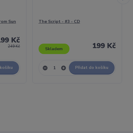
rom Sun
The Script - #3 - CD
199 Kč
199 Kč
249 Kč
Skladem
 košíku
Přidat do košíku