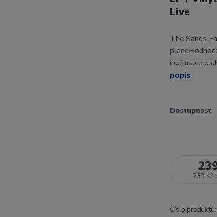
Live
The Sands Fam
pläneHodnoce
inofrmace o a
popis
Dostupnost
23
239 Kč
Číslo produktu: