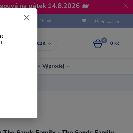
osouvá na pátek 14.8.2026 🐋
 736 293
(Po-Pá, 8 - 16 hod.)
Přihlášení
D.
0
t.
0 Kč
CZK
Obaly
Výprodej
l: The Sands Family - The Sands Family