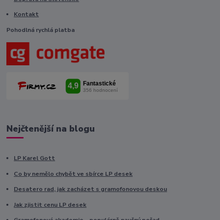
Kontakt
Pohodlná rychlá platba
Nejčtenější na blogu
LP Karel Gott
Co by nemělo chybět ve sbírce LP desek
Desatero rad, jak zacházet s gramofonovou deskou
Jak zjistit cenu LP desek