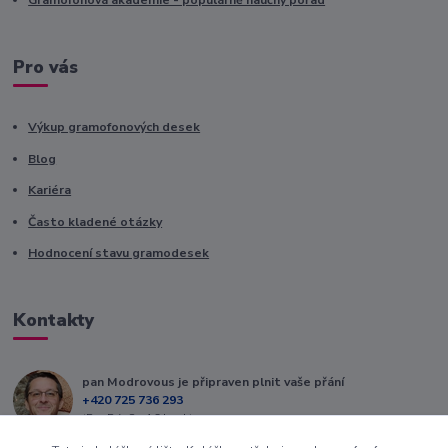
Gramofonová akademie - populárně naučný pořad
Pro vás
Výkup gramofonových desek
Blog
Kariéra
Často kladené otázky
Hodnocení stavu gramodesek
Kontakty
pan Modrovous je připraven plnit vaše přání
+420 725 736 293
(Po-Pá, 8 - 16 hod.)