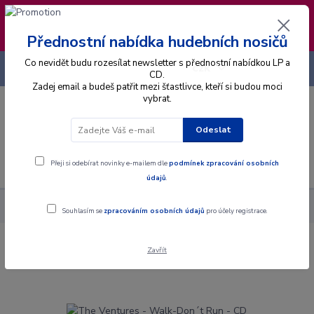
❣️ Od 4.8. do 13.8. čerpám dovolenou. Datum
expedice objednávek se posouvá na pátek
14.8.2026 🐋
Přednostní nabídka hudebních nosičů
Co nevidět budu rozesílat newsletter s přednostní nabídkou LP a
+420 725 736 293
CZK
(Po-Pá, 8 - 16 hod.)
CD.
Zadej email a budeš patřit mezi šťastlivce, kteří si budou moci
vybrat.
0
0 Kč
Odeslat
Menu
Přeji si odebírat novinky e-mailem dle
podmínek zpracování osobních
údajů
.
Alba
CD
The Ventures - Walk-Don´t Run - CD
Souhlasím se
zpracováním osobních údajů
pro účely registrace.
Zavřít
The Ventures - Walk-Don´t Run - CD