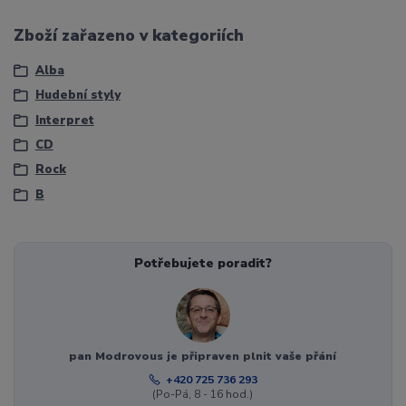
Zboží zařazeno v kategoriích
Alba
Hudební styly
Interpret
CD
Rock
B
Potřebujete poradit?
pan Modrovous je připraven plnit vaše přání
+420 725 736 293
(Po-Pá, 8 - 16 hod.)