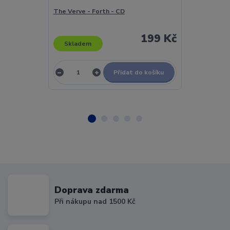
The Verve - Forth - CD
The Verve - F
199 Kč
Skladem
Skladem
Přidat do košíku
Doprava zdarma
Při nákupu nad 1500 Kč