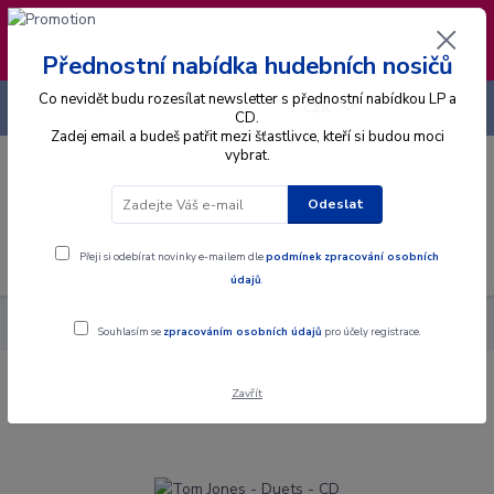
❣️ Od 4.8. do 13.8. čerpám dovolenou. Datum
expedice objednávek se posouvá na pátek
14.8.2026 🐋
Přednostní nabídka hudebních nosičů
Co nevidět budu rozesílat newsletter s přednostní nabídkou LP a
+420 725 736 293
CZK
(Po-Pá, 8 - 16 hod.)
CD.
Zadej email a budeš patřit mezi šťastlivce, kteří si budou moci
vybrat.
0
0 Kč
Odeslat
Menu
Přeji si odebírat novinky e-mailem dle
podmínek zpracování osobních
údajů
.
Alba
CD
Tom Jones - Duets - CD
Souhlasím se
zpracováním osobních údajů
pro účely registrace.
Zavřít
Tom Jones - Duets - CD