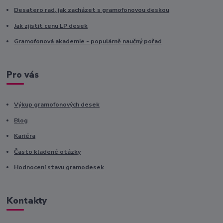
Desatero rad, jak zacházet s gramofonovou deskou
Jak zjistit cenu LP desek
Gramofonová akademie - populárně naučný pořad
Pro vás
Výkup gramofonových desek
Blog
Kariéra
Často kladené otázky
Hodnocení stavu gramodesek
Kontakty