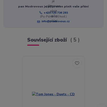
pan Modrovous je připraven plnit vaše přání
+420 725 736 293
(Po-Pá, 8 - 16 hod.)
info@modrovous.cz
Související zboží
5