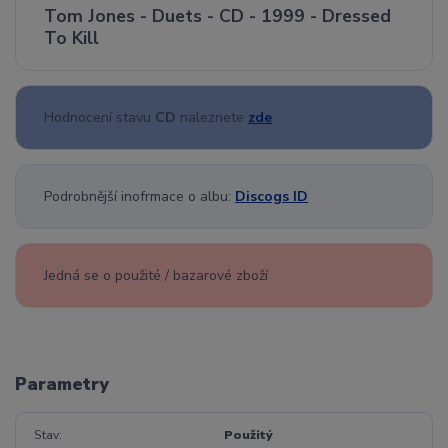
Tom Jones - Duets - CD - 1999 - Dressed
To Kill
Hodnocení stavu
CD
naleznete
zde
Podrobnější inofrmace o albu:
Discogs ID
Jedná se o použité / bazarové zboží
Parametry
Stav
Použitý