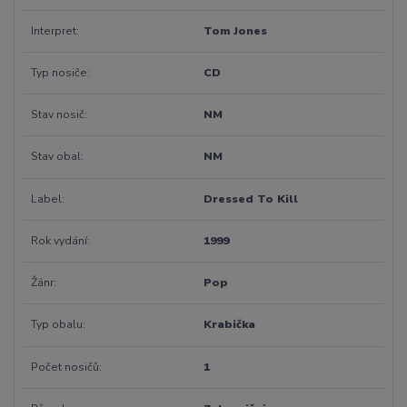
Interpret
Tom Jones
Typ nosiče
CD
Stav nosič
NM
Stav obal
NM
Label
Dressed To Kill
Rok vydání
1999
Žánr
Pop
Typ obalu
Krabička
Počet nosičů
1