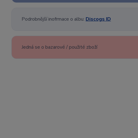
Podrobnější inofrmace o albu:
Discogs ID
Jedná se o bazarové / použité zboží