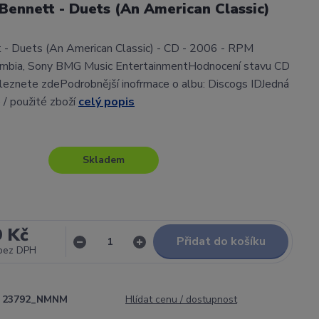
Bennett - Duets (An American Classic)
 - Duets (An American Classic) - CD - 2006 - RPM
umbia, Sony BMG Music EntertainmentHodnocení stavu CD
leznete zdePodrobnější inofrmace o albu: Discogs IDJedná
 / použité zboží
celý popis
Skladem
9 Kč
Přidat do košíku
bez DPH
23792_NMNM
Hlídat cenu / dostupnost