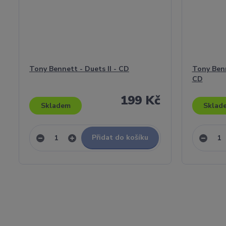
Tony Bennett - Duets II - CD
Tony Benn
CD
199 Kč
Skladem
Sklad
Přidat do košíku