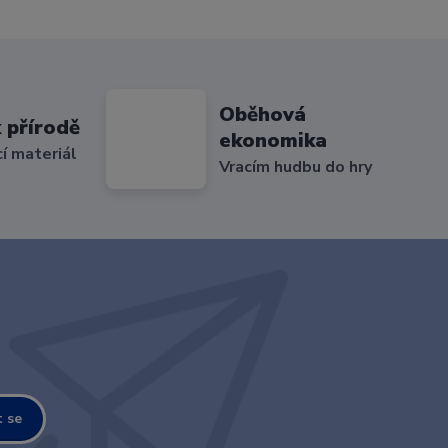
Oběhová
 přírodě
ekonomika
cí materiál
Vracím hudbu do hry
t se