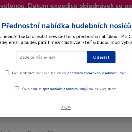
dovolenou. Datum expedice objednávek se p
niky
Nevíte si rady? Zavolejte.
+420 725
Více
Přednostní nabídka hudebních nosičů
o nevidět budu rozesílat newsletter s přednostní nabídkou LP a C
adej email a budeš patřit mezi šťastlivce, kteří si budou moci vybra
Hledat
Odeslat
Interpret
Karel Gott
Dárkové poukazy
Přeji si odebírat novinky e-mailem dle
podmínek zpracování osobních údajů
.
) - CD
Souhlasím se
zpracováním osobních údajů
pro účely registrace.
Zavřít
 Classic) - CD