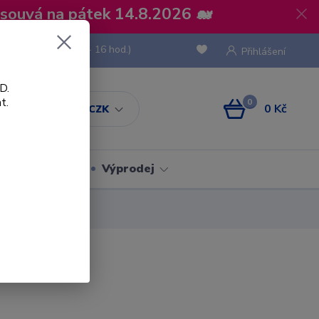
osouvá na pátek 14.8.2026 🐋
 736 293
(Po-Pá, 8 - 16 hod.)
Přihlášení
D.
t.
0
0 Kč
CZK
Obaly
Výprodej