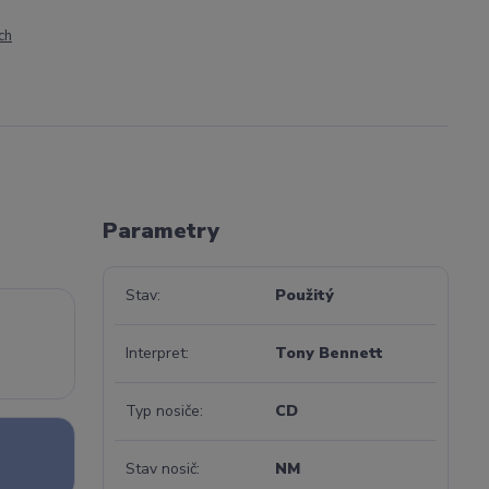
ch
Parametry
Stav
Použitý
Interpret
Tony Bennett
Typ nosiče
CD
Stav nosič
NM