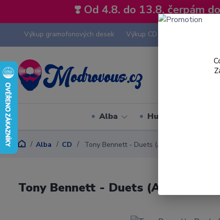
❣️ Od 4.8. do 13.8. čerpám 
Výkup gramofonových desek
Výkup CD
Výkup hi-fi tech
C
Z
Alba
Hudební styly
Alba
CD
Tony Bennett - Duets (An American Classic
Tony Bennett - Duets (An American