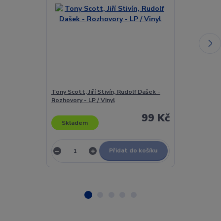
Tony Scott, Jiří Stivín, Rudolf Dašek -
Tony Scott, Ji
Rozhovory - LP / Vinyl
Rozhovory - LP
99 Kč
Skladem
Skladem
Přidat do košíku