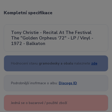
Kompletní specifikace
Tony Christie - Recital At The Festival
The "Golden Orpheus ‘72" - LP / Vinyl -
1972 - Balkaton
Hodnocení stavu
gramodesky a obalu
naleznete
zde
Podrobnější inofrmace o albu:
Discogs ID
Jedná se o bazarové / použité zboží