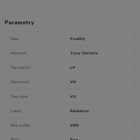
Parametry
Stav
Použitý
Interpret
Tony Christie
Typ nosiče
LP
Stav nosič
VG
Stav obal
VG
Label
Balkaton
Rok vydání
1972
Žánr
Pop