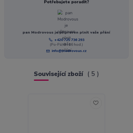
Potřebujete poradit?
pan Modrovous je připraven plnit vaše přání
+420 725 736 293
(Po-Pá, 8 - 16 hod.)
info@modrovous.cz
Související zboží
5