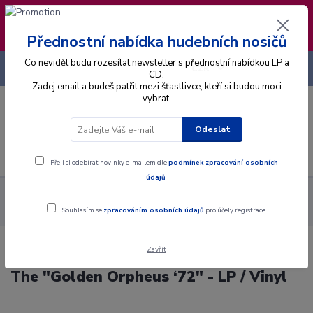
❣️ Od 4.8. do 13.8. čerpám dovolenou. Datum
expedice objednávek se posouvá na pátek
14.8.2026 🐋
Přednostní nabídka hudebních nosičů
Co nevidět budu rozesílat newsletter s přednostní nabídkou LP a
+420 725 736 293
CZK
(Po-Pá, 8 - 16 hod.)
CD.
Zadej email a budeš patřit mezi šťastlivce, kteří si budou moci
vybrat.
0
0 Kč
Odeslat
Menu
Přeji si odebírat novinky e-mailem dle
podmínek zpracování osobních
údajů
.
Alba
Gramodesky
Tony Christie - Recital At The Festival The
"Golden Orpheus ‘72" - LP / Vinyl
Souhlasím se
zpracováním osobních údajů
pro účely registrace.
Zavřít
Tony Christie - Recital At The Festival
The "Golden Orpheus ‘72" - LP / Vinyl