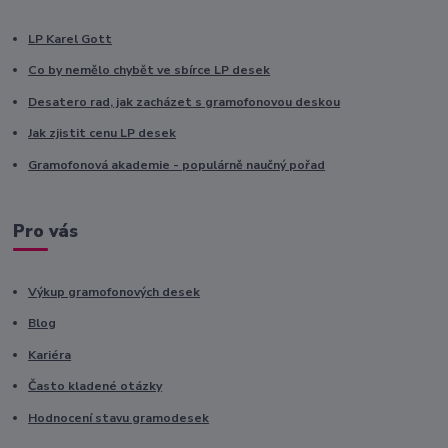
LP Karel Gott
Co by nemělo chybět ve sbírce LP desek
Desatero rad, jak zacházet s gramofonovou deskou
Jak zjistit cenu LP desek
Gramofonová akademie - populárně naučný pořad
Pro vás
Výkup gramofonových desek
Blog
Kariéra
Často kladené otázky
Hodnocení stavu gramodesek