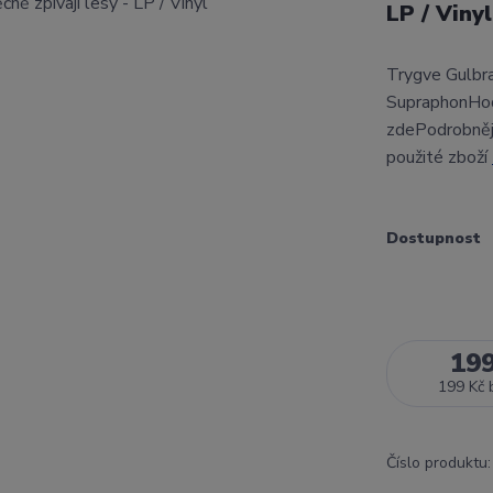
LP / Viny
Trygve Gulbra
SupraphonHod
zdePodrobnějš
použité zboží
Dostupnost
19
199 Kč
Číslo produktu: