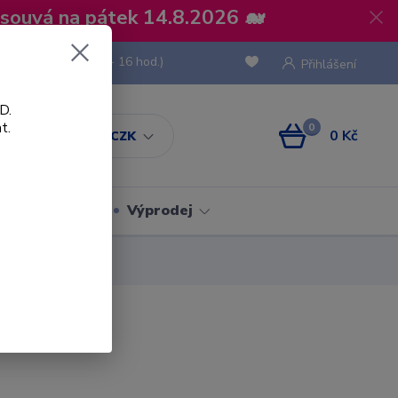
osouvá na pátek 14.8.2026 🐋
 736 293
(Po-Pá, 8 - 16 hod.)
Přihlášení
D.
t.
0
0 Kč
CZK
Obaly
Výprodej