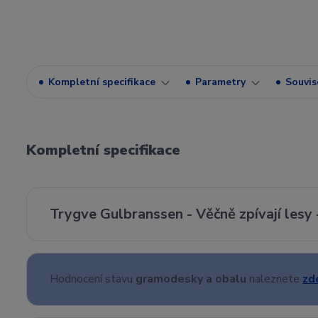
Kompletní specifikace
Parametry
Souvise
Kompletní specifikace
Trygve Gulbranssen - Věčně zpívají lesy 
Hodnocení stavu
gramodesky a obalu
naleznete
zd