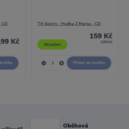
- CD
Tři Sestry - Hudba Z Marsu - CD
159 Kč
199 Kč
199 Kč
Skladem
 košíku
Přidat do košíku
Oběhová