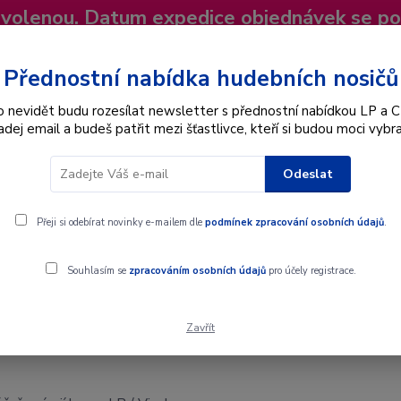
dovolenou. Datum expedice objednávek se p
niky
Nevíte si rady? Zavolejte.
+420 725
Více
Přednostní nabídka hudebních nosičů
o nevidět budu rozesílat newsletter s přednostní nabídkou LP a C
adej email a budeš patřit mezi šťastlivce, kteří si budou moci vybra
Hledat
Odeslat
Interpret
Karel Gott
Dárkové poukazy
Přeji si odebírat novinky e-mailem dle
podmínek zpracování osobních údajů
.
í lesy - LP / Vinyl
Souhlasím se
zpracováním osobních údajů
pro účely registrace.
Zavřít
 lesy - LP / Vinyl