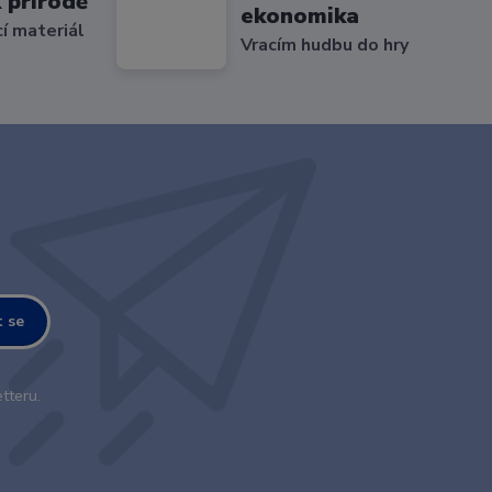
 přírodě
ekonomika
cí materiál
Vracím hudbu do hry
t se
tteru.