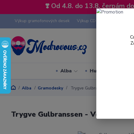
❣️ Od 4.8. do 13.8. čerpám 
Výkup gramofonových desek
Výkup CD
Výkup hi-fi tech
C
Z
Alba
Hudební styly
Alba
Gramodesky
Trygve Gulbranssen - Věčně zpívaj
Trygve Gulbranssen - Věčně zpívají