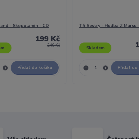
and - Skopolamin - CD
Tři Sestry - Hudba Z Marsu 
199 Kč
249 Kč
em
Skladem
Přidat do košíku
Přidat do