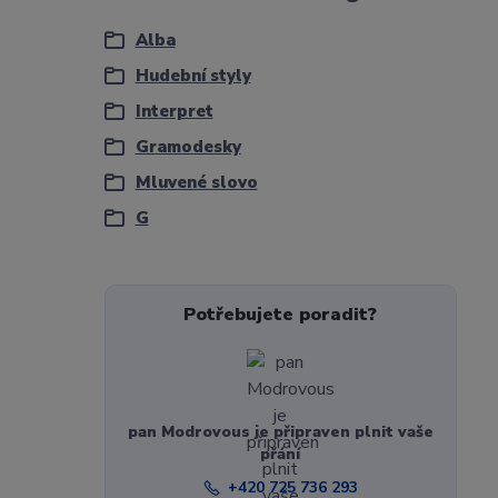
Alba
Hudební styly
Interpret
Gramodesky
Mluvené slovo
G
Potřebujete poradit?
pan Modrovous je připraven plnit vaše
přání
+420 725 736 293