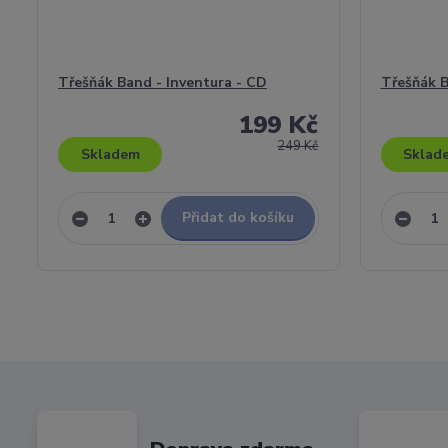
Třešňák Band - Inventura - CD
Třešňák B
199 Kč
249 Kč
Skladem
Sklad
Přidat do košíku