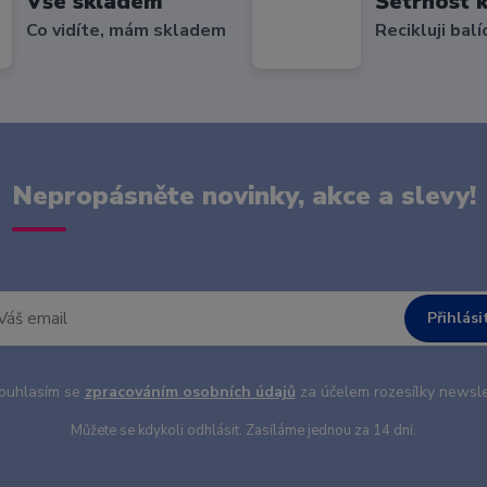
Vše skladem
Šetrnost k
Co vidíte, mám skladem
Recikluji balí
Nepropásněte novinky, akce a slevy!
Přihlási
uhlasím se
zpracováním osobních údajů
za účelem rozesílky newsle
Můžete se kdykoli odhlásit. Zasíláme jednou za 14 dní.