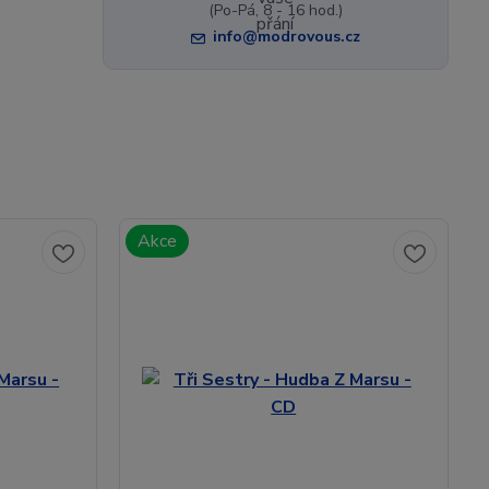
(Po-Pá, 8 - 16 hod.)
info@modrovous.cz
Akce