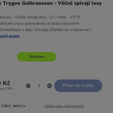
l: Trygve Gulbranssen - Věčně zpívají lesy
nssen - Věčně zpívají lesy - LP / Vinyl - 1975 -
nocení stavu gramodesky a obalu naleznete
í inofrmace o albu: Discogs IDJedná se o bazarové /
celý popis
Skladem
9 Kč
Přidat do košíku
bez DPH
17807_NMVG+
Hlídat cenu / dostupnost