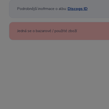
Podrobnější inofrmace o albu:
Discogs ID
Jedná se o bazarové / použité zboží