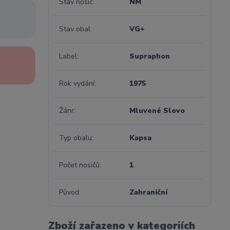
Stav nosič
NM
Stav obal
VG+
Label
Supraphon
Rok vydání
1975
Žánr
Mluvené Slovo
Typ obalu
Kapsa
Počet nosičů
1
Původ
Zahraniční
Zboží zařazeno v kategoriích