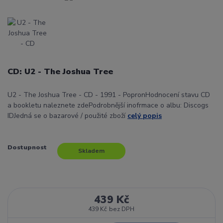
CD: U2 - The Joshua Tree
U2 - The Joshua Tree - CD - 1991 - PopronHodnocení stavu CD
a bookletu naleznete zdePodrobnější inofrmace o albu: Discogs
IDJedná se o bazarové / použité zboží
celý popis
Dostupnost
Skladem
439 Kč
439 Kč
bez DPH