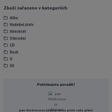
Zboží zařazeno v kategoriích
Alba
Hudební styly
Interpret
Výprodej
CD
Rock
U
U2
Potřebujete poradit?
pan Modrovous je připraven plnit vaše přání