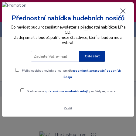
❣️ Od 4.8. do 13.8. čerpám dovolenou. Datum
expedice objednávek se posouvá na pátek
14.8.2026 🐋
Přednostní nabídka hudebních nosičů
Co nevidět budu rozesílat newsletter s přednostní nabídkou LP a
+420 725 736 293
CZK
(Po-Pá, 8 - 16 hod.)
CD.
Zadej email a budeš patřit mezi šťastlivce, kteří si budou moci
vybrat.
0
0 Kč
Odeslat
Menu
Přeji si odebírat novinky e-mailem dle
podmínek zpracování osobních
údajů
.
Alba
CD
U2 - The Joshua Tree - CD
Souhlasím se
zpracováním osobních údajů
pro účely registrace.
Zavřít
U2 - The Joshua Tree - CD