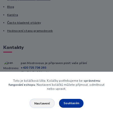
Blog
Kariéra
Často kladené otázky
Hodnocení stavu gramodesek
Kontakty
pan Modrovous je připraven plnit vaše přání
+420 725 736 293
(Po-Pá, 8 - 16 hod.)
Toto je koláčková lišta. Koláčky potřebujeme ke
správnému
info@modrovous.cz
fungování eshopu
. Nastavení koláčků můžete přijmout, odmítnout
nebo upravit.
Souhlasím
Nastavení