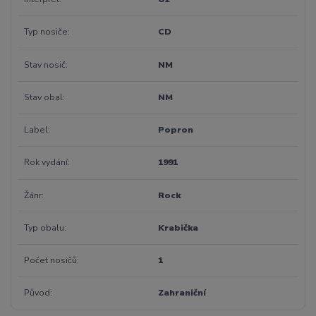
Typ nosiče
CD
Stav nosič
NM
Stav obal
NM
Label
Popron
Rok vydání
1991
Žánr
Rock
Typ obalu
Krabička
Počet nosičů
1
Původ
Zahraniční