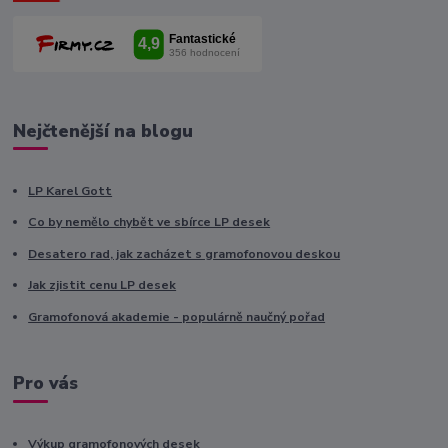
Nejčtenější na blogu
LP Karel Gott
Co by nemělo chybět ve sbírce LP desek
Desatero rad, jak zacházet s gramofonovou deskou
Jak zjistit cenu LP desek
Gramofonová akademie - populárně naučný pořad
Pro vás
Výkup gramofonových desek