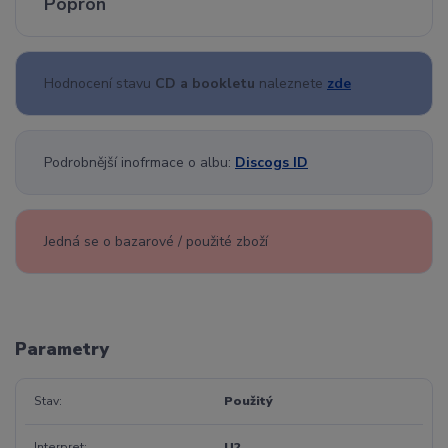
Popron
Hodnocení stavu
CD a bookletu
naleznete
zde
Podrobnější inofrmace o albu:
Discogs ID
Jedná se o bazarové / použité zboží
Parametry
Stav
Použitý
Interpret
U2