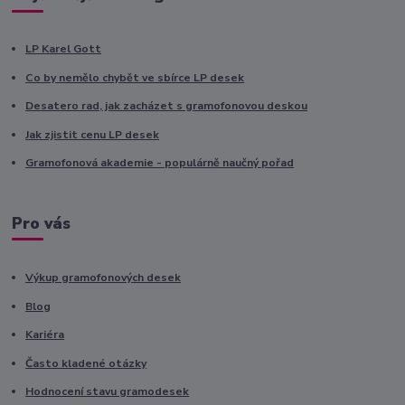
LP Karel Gott
Co by nemělo chybět ve sbírce LP desek
Desatero rad, jak zacházet s gramofonovou deskou
Jak zjistit cenu LP desek
Gramofonová akademie - populárně naučný pořad
Pro vás
Výkup gramofonových desek
Blog
Kariéra
Často kladené otázky
Hodnocení stavu gramodesek