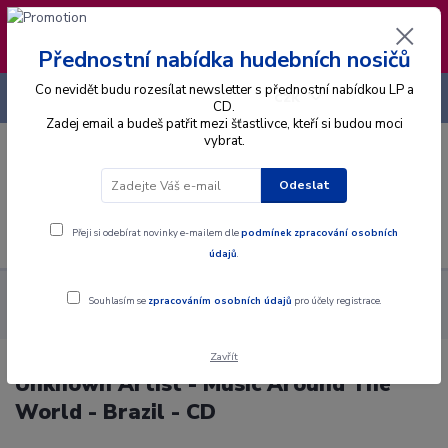
❣️ Od 4.8. do 13.8. čerpám dovolenou. Datum
expedice objednávek se posouvá na pátek
14.8.2026 🐋
Přednostní nabídka hudebních nosičů
Co nevidět budu rozesílat newsletter s přednostní nabídkou LP a
+420 725 736 293
CZK
(Po-Pá, 8 - 16 hod.)
CD.
Zadej email a budeš patřit mezi šťastlivce, kteří si budou moci
vybrat.
0
0 Kč
Odeslat
Menu
Přeji si odebírat novinky e-mailem dle
podmínek zpracování osobních
údajů
.
Alba
CD
Unknown Artist - Music Around The World - Brazil -
Souhlasím se
zpracováním osobních údajů
pro účely registrace.
CD
Zavřít
Unknown Artist - Music Around The
World - Brazil - CD