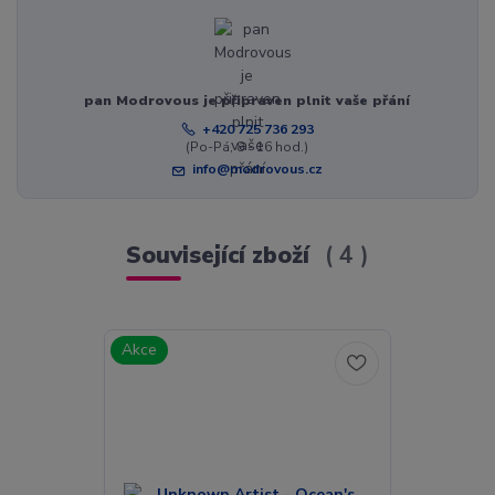
pan Modrovous je připraven plnit vaše přání
+420 725 736 293
(Po-Pá, 8 - 16 hod.)
info@modrovous.cz
Související zboží
4
Akce
Akce