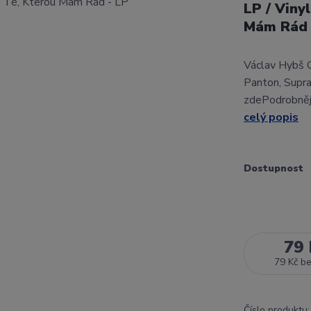
LP / Viny
Mám Rád
Václav Hybš O
Panton, Supr
zdePodrobnějš
celý popis
Dostupnost
79 
79 Kč
b
Číslo produktu: