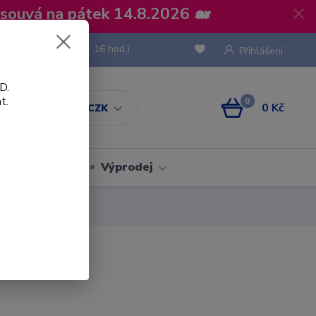
osouvá na pátek 14.8.2026 🐋
 736 293
(Po-Pá, 8 - 16 hod.)
Přihlášení
D.
t.
0
0 Kč
CZK
Obaly
Výprodej