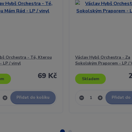
bš Orchestra - Té, Kterou
Václav Hybš Orchestra - Za
 LP / vinyl
Sokolským Praporem - LP / 
69 Kč
em
Skladem
Přidat do košíku
Přidat do