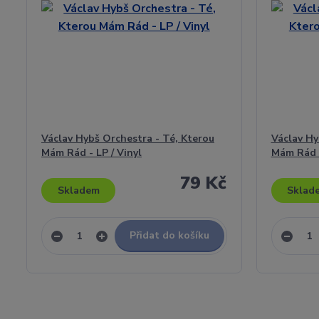
Václav Hybš Orchestra - Té, Kterou
Václav Hy
Mám Rád - LP / Vinyl
Mám Rád -
79 Kč
Skladem
Sklad
Přidat do košíku