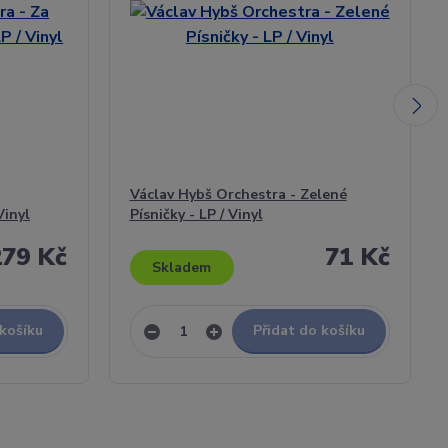
Václav Hybš Orchestra - Zelené
Vinyl
Písničky - LP / Vinyl
279 Kč
71 Kč
Skladem
 košíku
Přidat do košíku