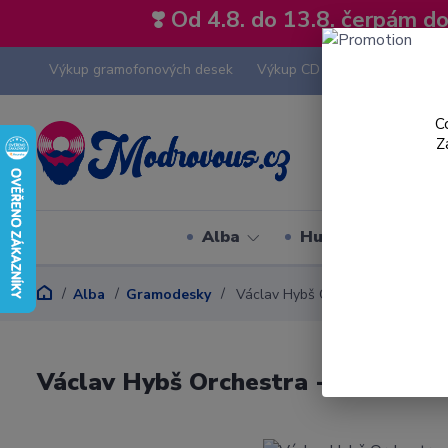
❣️ Od 4.8. do 13.8. čerpám 
Výkup gramofonových desek
Výkup CD
Výkup hi-fi tech
C
Z
Alba
Hudební styly
Alba
Gramodesky
Václav Hybš Orchestra - Té, Kte
Václav Hybš Orchestra - Té, Kter