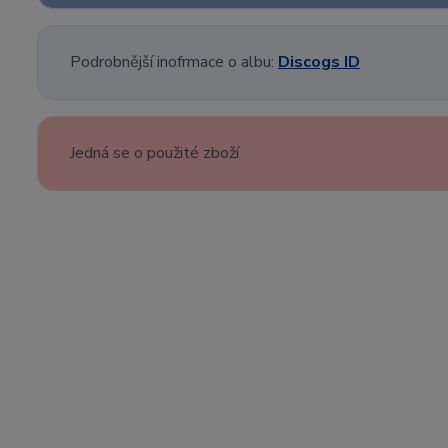
Podrobnější inofrmace o albu:
Discogs ID
Jedná se o použité zboží