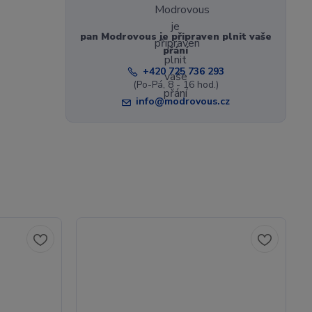
pan Modrovous je připraven plnit vaše
přání
+420 725 736 293
(Po-Pá, 8 - 16 hod.)
info@modrovous.cz