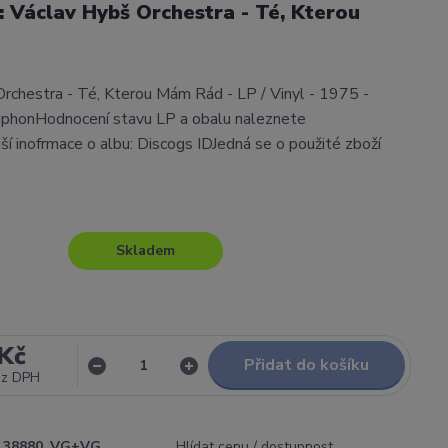
l: Václav Hybš Orchestra - Té, Kterou
rchestra - Té, Kterou Mám Rád - LP / Vinyl - 1975 -
aphonHodnocení stavu LP a obalu naleznete
í inofrmace o albu: Discogs IDJedná se o použité zboží
Skladem
Kč
Přidat do košíku
ez DPH
38880_VG+VG
Hlídat cenu / dostupnost