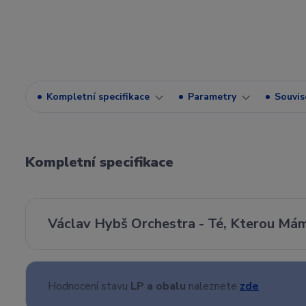
Kompletní specifikace
Parametry
Souvise
Kompletní specifikace
Václav Hybš Orchestra - Té, Kterou Mám
Hodnocení stavu
LP a obalu
naleznete
zde