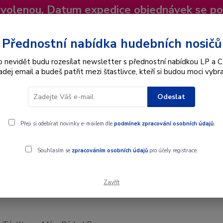
dovolenou. Datum expedice objednávek se p
niky
Nevíte si rady? Zavolejte.
+420 725
Více
Přednostní nabídka hudebních nosičů
o nevidět budu rozesílat newsletter s přednostní nabídkou LP a C
adej email a budeš patřit mezi šťastlivce, kteří si budou moci vybra
Hledat
Odeslat
Interpret
Karel Gott
Dárkové poukazy
Přeji si odebírat novinky e-mailem dle
podmínek zpracování osobních údajů
.
rou Mám Rád - LP
Souhlasím se
zpracováním osobních údajů
pro účely registrace.
Zavřít
ou Mám Rád - LP