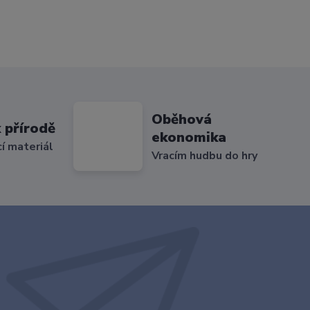
Oběhová
 přírodě
ekonomika
cí materiál
Vracím hudbu do hry