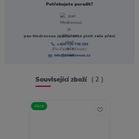
Potřebujete poradit?
pan Modrovous je připraven plnit vaše přání
+420 725 736 293
(Po-Pá, 8 - 16 hod.)
info@modrovous.cz
Související zboží
2
Akce
Akce