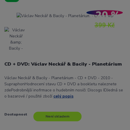
- 20 %
399 Kč
CD + DVD: Václav Neckář & Bacily - Planetárium
Václav Neckář & Bacily - Planetárium - CD + DVD - 2010 -
SupraphonHodnocení stavu CD + DVD a bookletu naleznete
zdePodrobnější inofrmace o hudebním nosiči: Discogs IDJedná se
o bazarové / použité zboží
celý popis
Dostupnost
Není skladem