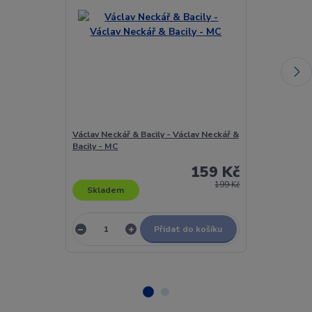
Václav Neckář & Bacily - Václav Neckář &
Václav Neckář
Bacily - MC
Giselle / Volán
159 Kč
199 Kč
Skladem
Skladem
Přidat do košíku