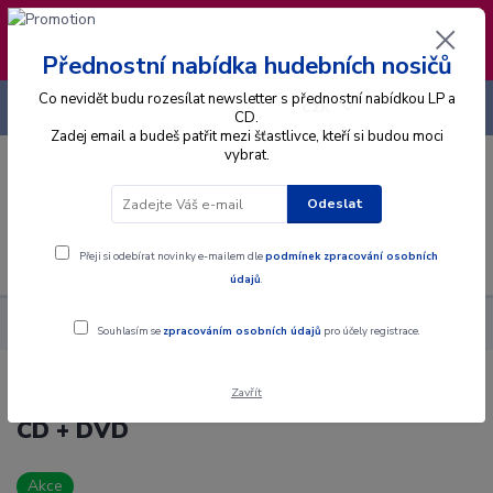
❣️ Od 4.8. do 13.8. čerpám dovolenou. Datum
expedice objednávek se posouvá na pátek
14.8.2026 🐋
Přednostní nabídka hudebních nosičů
Co nevidět budu rozesílat newsletter s přednostní nabídkou LP a
+420 725 736 293
CZK
(Po-Pá, 8 - 16 hod.)
CD.
Zadej email a budeš patřit mezi šťastlivce, kteří si budou moci
vybrat.
0
0 Kč
Odeslat
Menu
Přeji si odebírat novinky e-mailem dle
podmínek zpracování osobních
údajů
.
Alba
CD
Václav Neckář & Bacily - Planetárium - CD + DVD
Souhlasím se
zpracováním osobních údajů
pro účely registrace.
Zavřít
Václav Neckář & Bacily - Planetárium -
CD + DVD
Akce