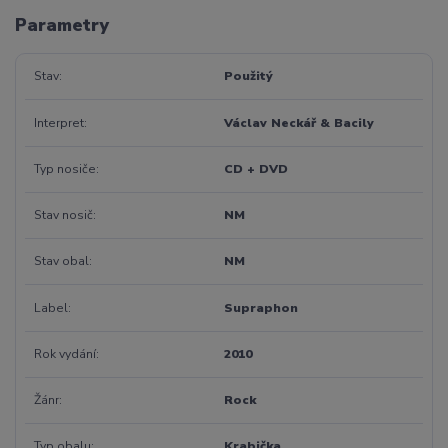
Parametry
Stav
Použitý
Interpret
Václav Neckář & Bacily
Typ nosiče
CD + DVD
Stav nosič
NM
Stav obal
NM
Label
Supraphon
Rok vydání
2010
Žánr
Rock
Typ obalu
Krabička