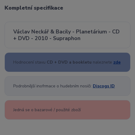
Kompletní specifikace
Václav Neckář & Bacily - Planetárium - CD
+ DVD - 2010 - Supraphon
Hodnocení stavu
CD + DVD a bookletu
naleznete
zde
Podrobnější inofrmace o hudebním nosiči:
Discogs ID
Jedná se o bazarové / použité zboží