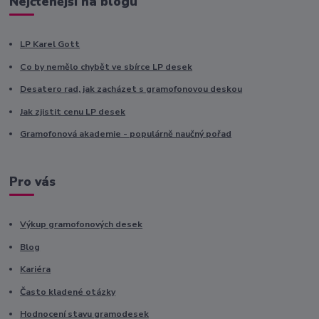
Nejčtenější na blogu
LP Karel Gott
Co by nemělo chybět ve sbírce LP desek
Desatero rad, jak zacházet s gramofonovou deskou
Jak zjistit cenu LP desek
Gramofonová akademie - populárně naučný pořad
Pro vás
Výkup gramofonových desek
Blog
Kariéra
Často kladené otázky
Hodnocení stavu gramodesek