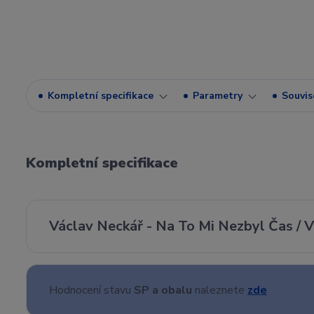
Kompletní specifikace
Parametry
Souvise
Kompletní specifikace
Václav Neckář - Na To Mi Nezbyl Čas / V
Hodnocení stavu
SP a obalu
naleznete
zde