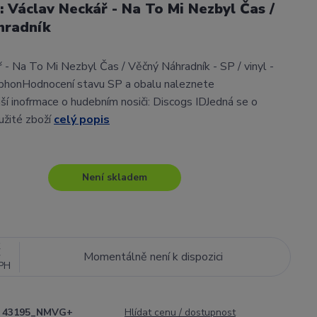
l: Václav Neckář - Na To Mi Nezbyl Čas /
hradník
 - Na To Mi Nezbyl Čas / Věčný Náhradník - SP / vinyl -
phonHodnocení stavu SP a obalu naleznete
í inofrmace o hudebním nosiči: Discogs IDJedná se o
užité zboží
celý popis
Není skladem
č
Momentálně není k dispozici
PH
43195_NMVG+
Hlídat cenu / dostupnost