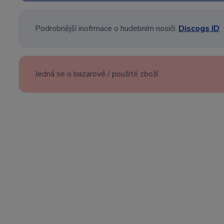
Podrobnější inofrmace o hudebním nosiči:
Discogs ID
Jedná se o bazarové / použité zboží