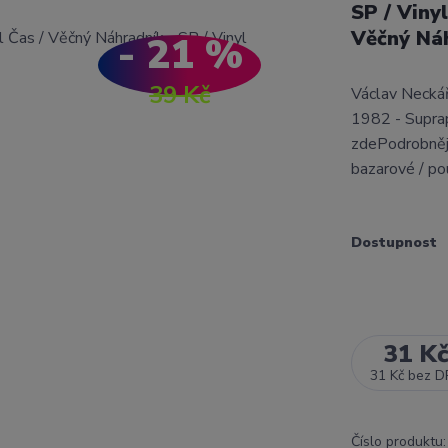
SP / Viny
Věčný Ná
- 21 %
39 Kč
Václav Neckář
1982 - Supra
zdePodrobnějš
bazarové / po
Dostupnost
31 K
31 Kč
bez D
Číslo produktu: