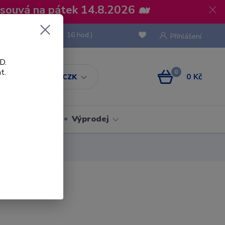
osouvá na pátek 14.8.2026 🐋
 736 293
(Po-Pá, 8 - 16 hod.)
Přihlášení
D.
t.
0
0 Kč
CZK
Obaly
Výprodej