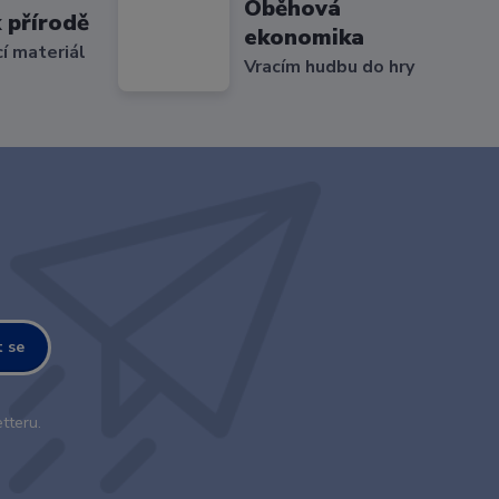
Oběhová
 přírodě
ekonomika
cí materiál
Vracím hudbu do hry
t se
tteru.