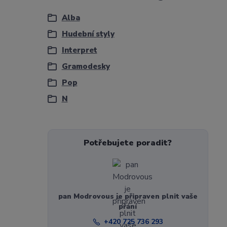
Alba
Hudební styly
Interpret
Gramodesky
Pop
N
Potřebujete poradit?
pan Modrovous je připraven plnit vaše
přání
+420 725 736 293