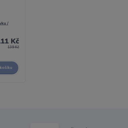
vku /
111 Kč
139 Kč
 košíku