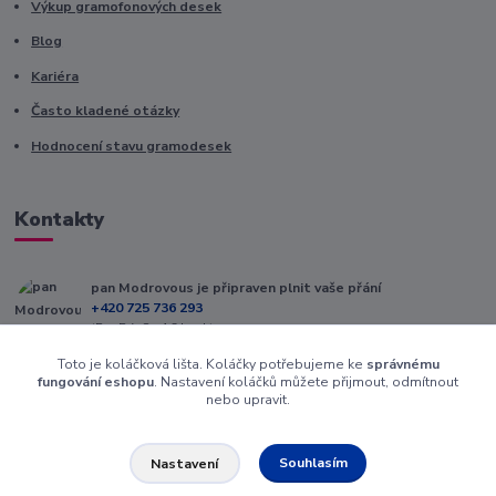
Výkup gramofonových desek
Blog
Kariéra
Často kladené otázky
Hodnocení stavu gramodesek
Kontakty
pan Modrovous je připraven plnit vaše přání
+420 725 736 293
(Po-Pá, 8 - 16 hod.)
Toto je koláčková lišta. Koláčky potřebujeme ke
správnému
info@modrovous.cz
fungování eshopu
. Nastavení koláčků můžete přijmout, odmítnout
nebo upravit.
Souhlasím
Nastavení