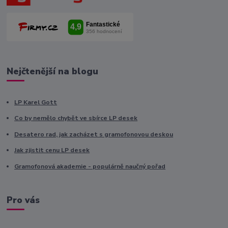
Nejčtenější na blogu
LP Karel Gott
Co by nemělo chybět ve sbírce LP desek
Desatero rad, jak zacházet s gramofonovou deskou
Jak zjistit cenu LP desek
Gramofonová akademie - populárně naučný pořad
Pro vás