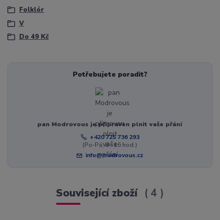
Folklór
V
Do 49 Kč
Potřebujete poradit?
pan Modrovous je připraven plnit vaše přání
+420 725 736 293
(Po-Pá, 8 - 16 hod.)
info@modrovous.cz
Související zboží
4