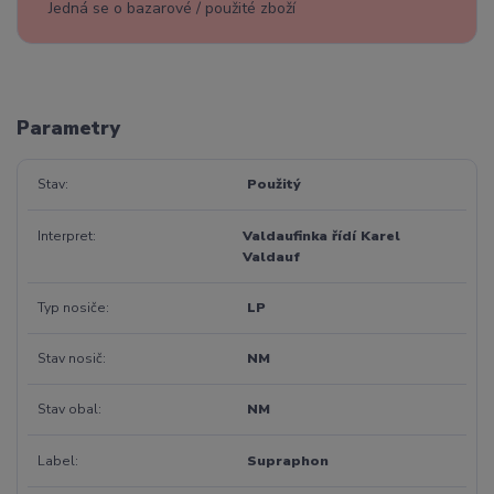
Jedná se o bazarové / použité zboží
Parametry
Stav
Použitý
Interpret
Valdaufinka řídí Karel
Valdauf
Typ nosiče
LP
Stav nosič
NM
Stav obal
NM
Label
Supraphon