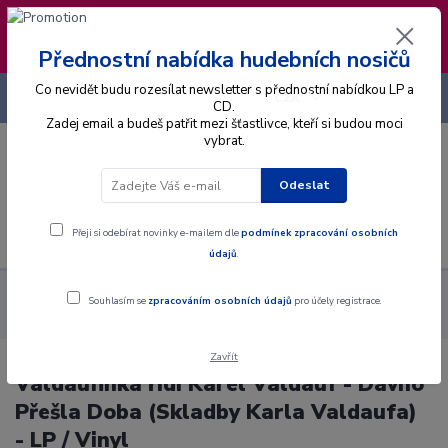
❣️ Od 4.8. do 13.8. čerpám dovolenou. Datum
expedice objednávek se posouvá na pátek
14.8.2026 🐋
Přednostní nabídka hudebních nosičů
Co nevidět budu rozesílat newsletter s přednostní nabídkou LP a
+420 725 736 293
CZK
(Po-Pá, 8 - 16 hod.)
CD.
Zadej email a budeš patřit mezi šťastlivce, kteří si budou moci
vybrat.
0
0 Kč
Odeslat
Menu
Přeji si odebírat novinky e-mailem dle
podmínek zpracování osobních
údajů
.
Alba
Gramodesky
Valdaufinka řídí Karel Valdauf - Dávno
Souhlasím se
zpracováním osobních údajů
pro účely registrace.
Přešla Doba (Skladby Karla Valdaufa) - LP / Vinyl
Zavřít
Valdaufinka řídí Karel Valdauf - Dávno
Přešla Doba (Skladby Karla Valdaufa)
- LP / Vinyl