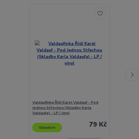
Valdaufinka Řídí Karel Valdauf - Pod
Valdaufinka Ří
Jednou Střechou (Skladby Karla
Jednou Střech
Valdaufa) - LP / vinyl
Valdaufa) - LP 
79 Kč
Skladem
Skladem