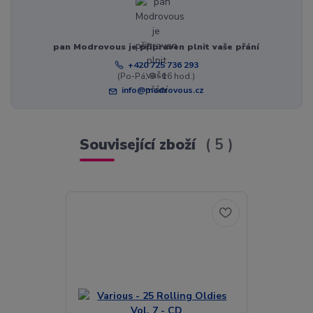
pan Modrovous je připraven plnit vaše přání
+420 725 736 293
(Po-Pá, 8 - 16 hod.)
info@modrovous.cz
Související zboží
5