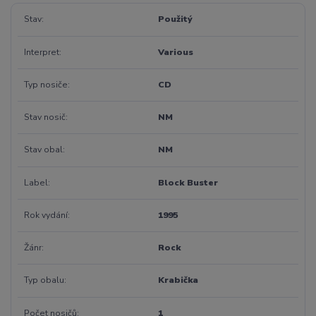
Stav
Použitý
Interpret
Various
Typ nosiče
CD
Stav nosič
NM
Stav obal
NM
Label
Block Buster
Rok vydání
1995
Žánr
Rock
Typ obalu
Krabička
Počet nosičů
1