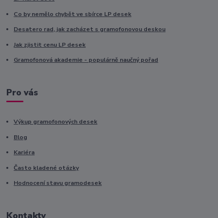
Co by nemělo chybět ve sbírce LP desek
Desatero rad, jak zacházet s gramofonovou deskou
Jak zjistit cenu LP desek
Gramofonová akademie - populárně naučný pořad
Pro vás
Výkup gramofonových desek
Blog
Kariéra
Často kladené otázky
Hodnocení stavu gramodesek
Kontakty