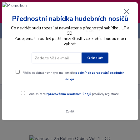
❣️ Od 4.8. do 13.8. čerpám dovolenou. Datum
expedice objednávek se posouvá na pátek
14.8.2026 🐋
Přednostní nabídka hudebních nosičů
Co nevidět budu rozesílat newsletter s přednostní nabídkou LP a
+420 725 736 293
CZK
(Po-Pá, 8 - 16 hod.)
CD.
Zadej email a budeš patřit mezi šťastlivce, kteří si budou moci
vybrat.
0
0 Kč
Odeslat
Menu
Přeji si odebírat novinky e-mailem dle
podmínek zpracování osobních
údajů
.
Alba
CD
Various - 25 Rolling Oldies Vol. 1 - CD
Souhlasím se
zpracováním osobních údajů
pro účely registrace.
Zavřít
Various - 25 Rolling Oldies Vol. 1 - CD