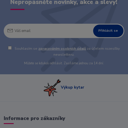
Nepropásněte novinky, akce a slevy!
Přihlásit se
Souhlasím se
zpracováním osobních údajů
za účelem rozesílky
newsletteru.
Můžete se kdykoli odhlásit. Zasíláme jednou za 14 dní.
Výkup kytar
Informace pro zákazníky