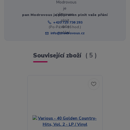
pan Modrovous je připraven plnit vaše přání
+420 725 736 293
(Po-Pá, 8 - 16 hod.)
info@modrovous.cz
Související zboží
5
Akce