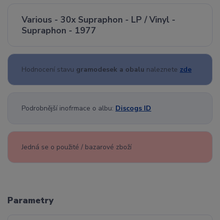
Various - 30x Supraphon - LP / Vinyl -
Supraphon - 1977
Hodnocení stavu
gramodesek a obalu
naleznete
zde
Podrobnější inofrmace o albu:
Discogs ID
Jedná se o použité / bazarové zboží
Parametry