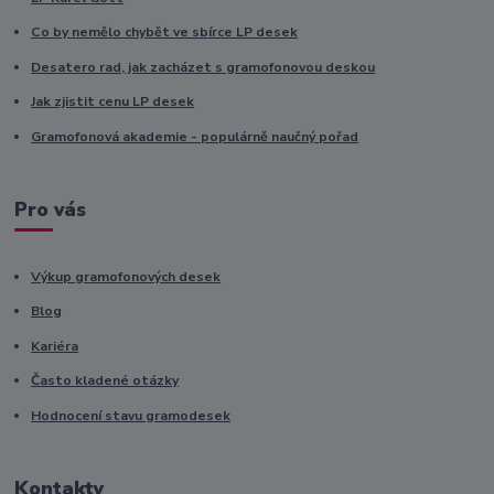
Co by nemělo chybět ve sbírce LP desek
Desatero rad, jak zacházet s gramofonovou deskou
Jak zjistit cenu LP desek
Gramofonová akademie - populárně naučný pořad
Pro vás
Výkup gramofonových desek
Blog
Kariéra
Často kladené otázky
Hodnocení stavu gramodesek
Kontakty