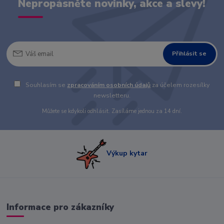
Nepropásněte novinky, akce a slevy!
Přihlásit se
Souhlasím se
zpracováním osobních údajů
za účelem rozesílky
newsletteru.
Můžete se kdykoli odhlásit. Zasíláme jednou za 14 dní.
Výkup kytar
Informace pro zákazníky