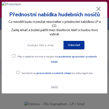
❣️ Od 4.8. do 13.8. čerpám dovolenou. Datum
expedice objednávek se posouvá na pátek
14.8.2026 🐋
Přednostní nabídka hudebních nosičů
Co nevidět budu rozesílat newsletter s přednostní nabídkou LP a
+420 725 736 293
CZK
(Po-Pá, 8 - 16 hod.)
CD.
Zadej email a budeš patřit mezi šťastlivce, kteří si budou moci
vybrat.
0
0 Kč
Odeslat
Menu
Přeji si odebírat novinky e-mailem dle
podmínek zpracování osobních
údajů
.
Alba
Gramodesky
Various - 30x Supraphon - LP / Vinyl
Souhlasím se
zpracováním osobních údajů
pro účely registrace.
Various - 30x Supraphon - LP / Vinyl
Zavřít