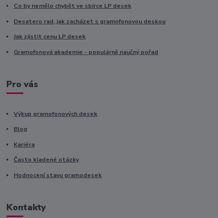
Co by nemělo chybět ve sbírce LP desek
Desatero rad, jak zacházet s gramofonovou deskou
Jak zjistit cenu LP desek
Gramofonová akademie - populárně naučný pořad
Pro vás
Výkup gramofonových desek
Blog
Kariéra
Často kladené otázky
Hodnocení stavu gramodesek
Kontakty