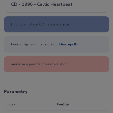
CD - 1996 - Celtic Heartbeat
Hodnocení stavu
CD
naleznete
zde
Podrobnější inofrmace o albu:
Discogs ID
Jedná se o použité / bazarové zboží
Parametry
Stav
Použitý