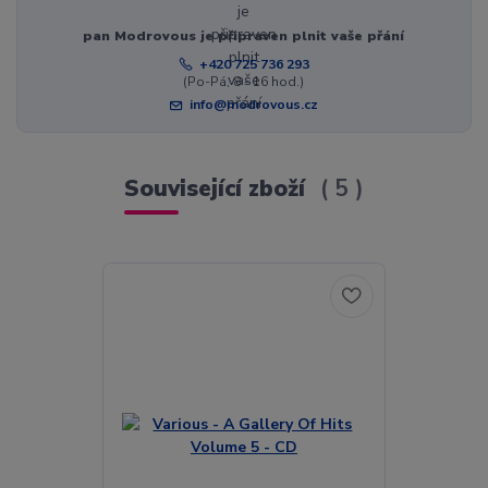
pan Modrovous je připraven plnit vaše přání
+420 725 736 293
(Po-Pá, 8 - 16 hod.)
info@modrovous.cz
Související zboží
5