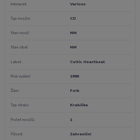
Interpret
Various
Typ nosiče
CD
Stav nosič
NM
Stav obal
NM
Label
Celtic Heartbeat
Rok vydání
1996
Žánr
Folk
Typ obalu
Krabička
Počet nosičů
1
Původ
Zahraniční