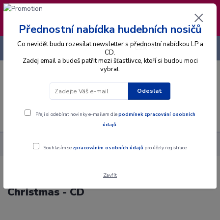
❣️ Od 4.8. do 13.8. čerpám dovolenou. Datum
expedice objednávek se posouvá na pátek
14.8.2026 🐋
Přednostní nabídka hudebních nosičů
Co nevidět budu rozesílat newsletter s přednostní nabídkou LP a
+420 725 736 293
CZK
(Po-Pá, 8 - 16 hod.)
CD.
Zadej email a budeš patřit mezi šťastlivce, kteří si budou moci
vybrat.
0
0 Kč
Odeslat
Menu
Přeji si odebírat novinky e-mailem dle
podmínek zpracování osobních
údajů
.
Alba
CD
Various - A Celtic Heartbeat Christmas - CD
Souhlasím se
zpracováním osobních údajů
pro účely registrace.
Zavřít
Various - A Celtic Heartbeat
Christmas - CD