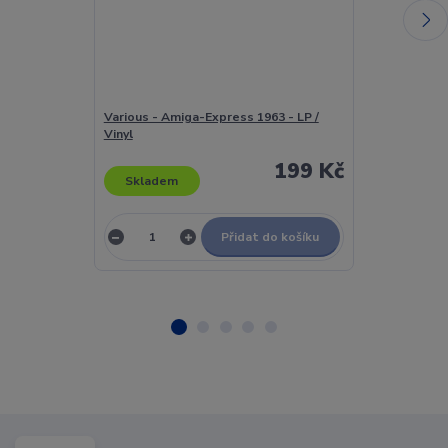
Various - Amiga-Express 1963 - LP /
Various - AMI
Vinyl
Vinyl
199 Kč
Skladem
Skladem
Přidat do košíku