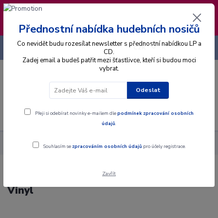
❣️ Od 4.8. do 13.8. čerpám dovolenou. Datum
expedice objednávek se posouvá na pátek
14.8.2026 🐋
Přednostní nabídka hudebních nosičů
Co nevidět budu rozesílat newsletter s přednostní nabídkou LP a
+420 725 736 293
CZK
(Po-Pá, 8 - 16 hod.)
CD.
Zadej email a budeš patřit mezi šťastlivce, kteří si budou moci
vybrat.
0
0 Kč
Odeslat
Menu
Přeji si odebírat novinky e-mailem dle
podmínek zpracování osobních
údajů
.
Alba
Gramodesky
Various - Amiga-Express 1963 - LP / Vinyl
Souhlasím se
zpracováním osobních údajů
pro účely registrace.
Zavřít
Various - Amiga-Express 1963 - LP /
Vinyl