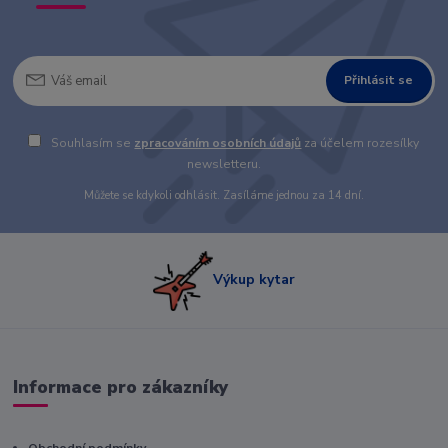
Přihlásit se
Souhlasím se
zpracováním osobních údajů
za účelem rozesílky
newsletteru.
Můžete se kdykoli odhlásit. Zasíláme jednou za 14 dní.
Výkup kytar
Informace pro zákazníky
Obchodní podmínky