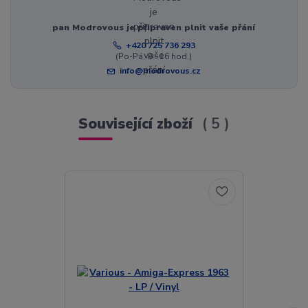
pan Modrovous je připraven plnit vaše přání
+420 725 736 293
(Po-Pá, 8 - 16 hod.)
info@modrovous.cz
Související zboží
5