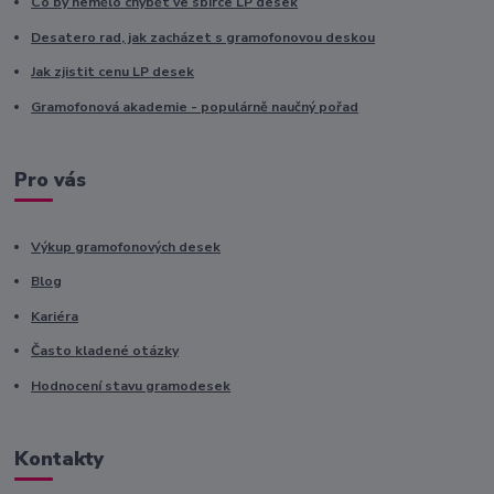
Co by nemělo chybět ve sbírce LP desek
Desatero rad, jak zacházet s gramofonovou deskou
Jak zjistit cenu LP desek
Gramofonová akademie - populárně naučný pořad
Pro vás
Výkup gramofonových desek
Blog
Kariéra
Často kladené otázky
Hodnocení stavu gramodesek
Kontakty