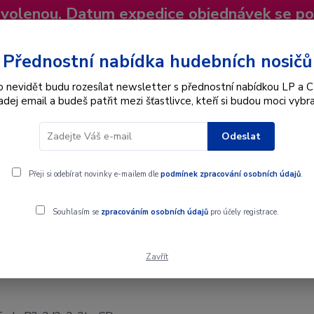
dovolenou. Datum expedice objednávek se p
niky
Nevíte si rady? Zavolejte.
+420 725
Více
Přednostní nabídka hudebních nosičů
o nevidět budu rozesílat newsletter s přednostní nabídkou LP a C
adej email a budeš patřit mezi šťastlivce, kteří si budou moci vybra
Hledat
Odeslat
Interpret
Karel Gott
Dárkové poukazy
Přeji si odebírat novinky e-mailem dle
podmínek zpracování osobních údajů
.
Souhlasím se
zpracováním osobních údajů
pro účely registrace.
Zavřít
?s?t - CD