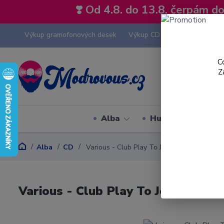
❣️ Od 4.8. do 13.8. čerpám 
Výkup gramofonových desek
Výkup CD
Výkup hi-fi tech
C
Z
Alba
Hudební styly
Alba
CD
Various - Club Play To Je R?a?d?o?s?t - CD
Various - Club Play To Je R?a?d?o