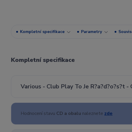
Kompletní specifikace
Parametry
Souvise
Kompletní specifikace
Various - Club Play To Je R?a?d?o?s?t - 
Hodnocení stavu
CD a obalu
naleznete
zde