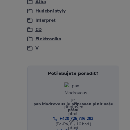
Alba
Hudební styly
Interpret
CD
Elektronika
V
Potřebujete poradit?
pan Modrovous je připraven plnit vaše
přání
+420 725 736 293
(Po-Pá, 8 - 16 hod.)