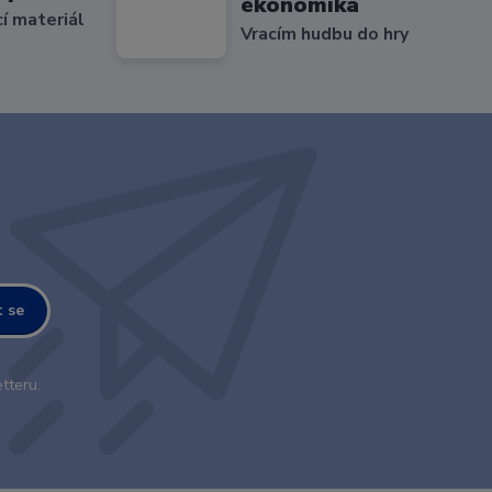
ekonomika
cí materiál
Vracím hudbu do hry
t se
tteru.