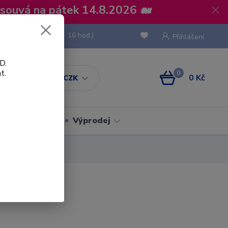
osouvá na pátek 14.8.2026 🐋
 736 293
(Po-Pá, 8 - 16 hod.)
Přihlášení
D.
t.
0
0 Kč
CZK
Obaly
Výprodej