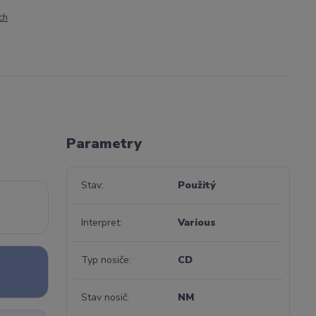
ch
Parametry
Stav
Použitý
Interpret
Various
Typ nosiče
CD
Stav nosič
NM