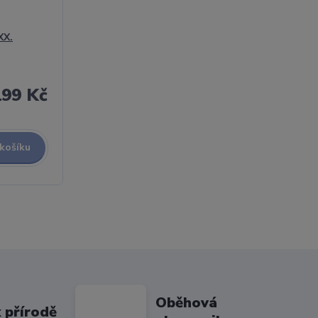
XX.
199 Kč
 košíku
Oběhová
 přírodě