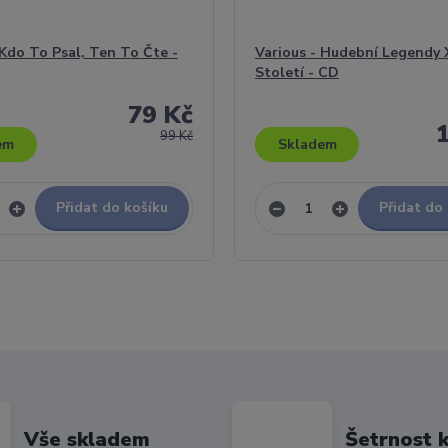
 Kdo To Psal, Ten To Čte -
Various - Hudební Legendy 
Století - CD
79 Kč
99 Kč
em
Skladem
Přidat do košíku
Přidat do
Vše skladem
Šetrnost k