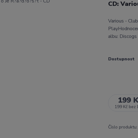
CD: Vario
Various - Clu
PlayHodnocen
albu: Discogs
Dostupnost
199 
199 Kč
bez
Číslo produktu: