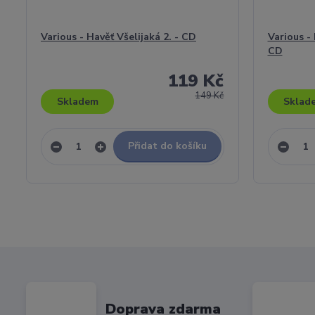
Various - Havěť Všelijaká 2. - CD
Various -
CD
119 Kč
149 Kč
Skladem
Sklad
Přidat do košíku
Doprava zdarma