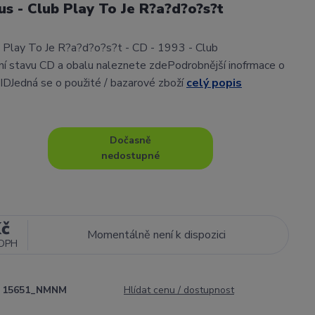
us - Club Play To Je R?a?d?o?s?t
b Play To Je R?a?d?o?s?t - CD - 1993 - Club
í stavu CD a obalu naleznete zdePodrobnější inofrmace o
 IDJedná se o použité / bazarové zboží
celý popis
Dočasně
nedostupné
Kč
Momentálně není k dispozici
 DPH
15651_NMNM
Hlídat cenu / dostupnost