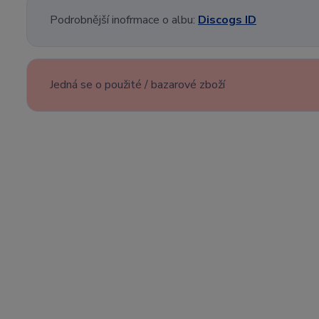
Podrobnější inofrmace o albu:
Discogs ID
Jedná se o použité / bazarové zboží