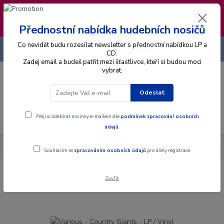
❣️ Od 4.8. do 13.8. čerpám dovolenou. Datum
expedice objednávek se posouvá na pátek
14.8.2026 🐋
Přednostní nabídka hudebních nosičů
Co nevidět budu rozesílat newsletter s přednostní nabídkou LP a
+420 725 736 293
CZK
(Po-Pá, 8 - 16 hod.)
CD.
Zadej email a budeš patřit mezi šťastlivce, kteří si budou moci
vybrat.
0
0 Kč
Odeslat
Menu
Přeji si odebírat novinky e-mailem dle
podmínek zpracování osobních
údajů
.
Alba
Gramodesky
Various - Country Giants - LP / Vinyl
Souhlasím se
zpracováním osobních údajů
pro účely registrace.
Zavřít
Various - Country Giants - LP / Vinyl