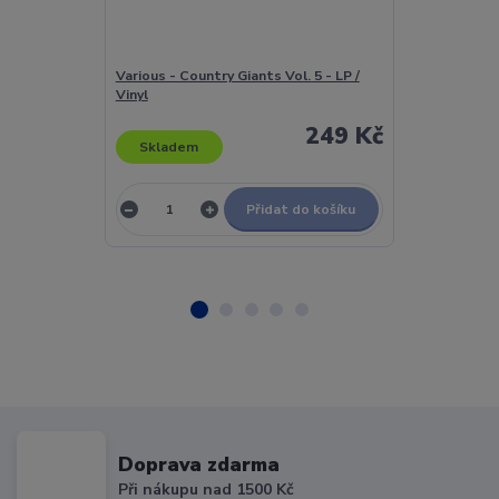
Various - Country Giants Vol. 5 - LP /
Various - Cou
Vinyl
MC
249 Kč
Skladem
Skladem
Přidat do košíku
Doprava zdarma
Při nákupu nad 1500 Kč