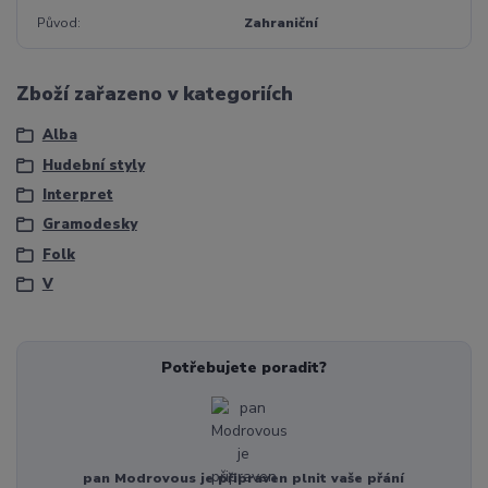
Původ
Zahraniční
Zboží zařazeno v kategoriích
Alba
Hudební styly
Interpret
Gramodesky
Folk
V
Potřebujete poradit?
pan Modrovous je připraven plnit vaše přání