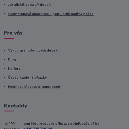
Jak zjistit cenu LP desek
Gramofonová akademie - populárně naučný pořad
Pro vás
Výkup gramofonových desek
Blog
Kariéra
Často kladené otázky
Hodnocení stavu gramodesek
Kontakty
pan Modrovous je připraven plnit vaše přání
+420 725 736 293