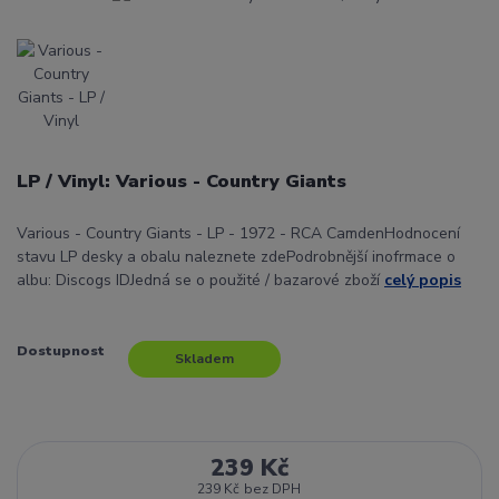
LP / Vinyl: Various - Country Giants
Various - Country Giants - LP - 1972 - RCA CamdenHodnocení
stavu LP desky a obalu naleznete zdePodrobnější inofrmace o
albu: Discogs IDJedná se o použité / bazarové zboží
celý popis
Dostupnost
Skladem
239 Kč
239 Kč
bez DPH