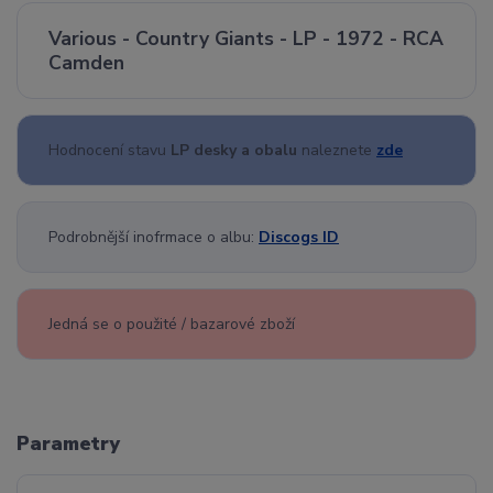
Various - Country Giants - LP - 1972 - RCA
Camden
Hodnocení stavu
LP desky a obalu
naleznete
zde
Podrobnější inofrmace o albu:
Discogs ID
Jedná se o použité / bazarové zboží
Parametry