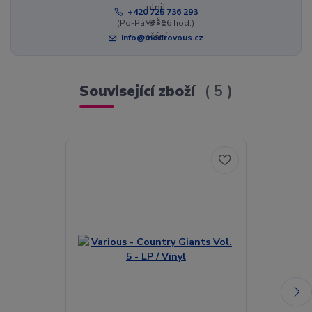
+420 725 736 293
(Po-Pá, 8 - 16 hod.)
info@modrovous.cz
Související zboží
5