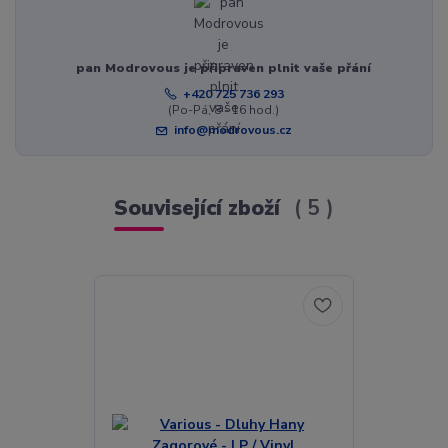
pan Modrovous je připraven plnit vaše přání
+420 725 736 293
(Po-Pá, 8 - 16 hod.)
info@modrovous.cz
Související zboží
5