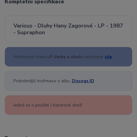
Kompletní specifikace
Various - Dluhy Hany Zagorové - LP - 1987
- Supraphon
Hodnocení stavu
LP desky a obalu
naleznete
zde
Podrobnější inofrmace o albu:
Discogs ID
Jedná se o použité / bazarové zboží