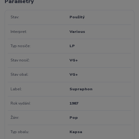
Parametry
Stav
Použitý
Interpret
Various
Typ nosiče
LP
Stav nosič
VG+
Stav obal
VG+
Label
Supraphon
Rok vydání
1987
Žánr
Pop
Typ obalu
Kapsa