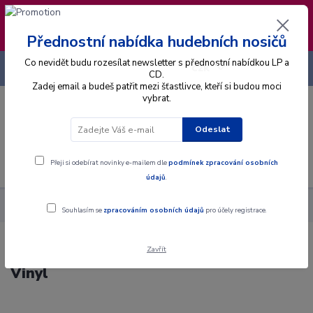
❣️ Od 4.8. do 13.8. čerpám dovolenou. Datum
expedice objednávek se posouvá na pátek
14.8.2026 🐋
Přednostní nabídka hudebních nosičů
Co nevidět budu rozesílat newsletter s přednostní nabídkou LP a
+420 725 736 293
CZK
(Po-Pá, 8 - 16 hod.)
CD.
Zadej email a budeš patřit mezi šťastlivce, kteří si budou moci
vybrat.
0
0 Kč
Odeslat
Menu
Přeji si odebírat novinky e-mailem dle
podmínek zpracování osobních
údajů
.
Alba
Gramodesky
Various - Dluhy Hany Zagorové - LP / Vinyl
Souhlasím se
zpracováním osobních údajů
pro účely registrace.
Zavřít
Various - Dluhy Hany Zagorové - LP /
Vinyl