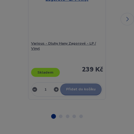
Various - Dluhy Hany Zagorové - LP /
Various - Dlu
Vinyl
Vinyl
239 Kč
Skladem
Skladem
Přidat do košíku