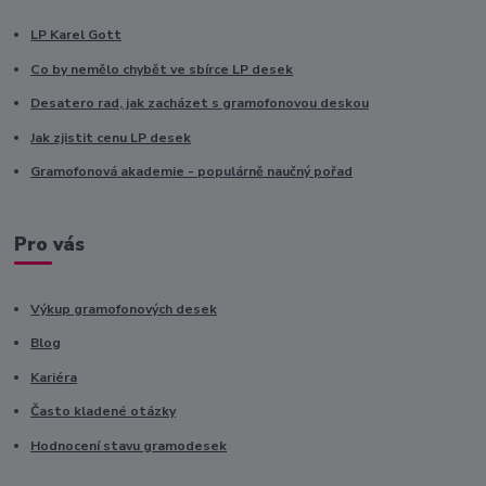
LP Karel Gott
Co by nemělo chybět ve sbírce LP desek
Desatero rad, jak zacházet s gramofonovou deskou
Jak zjistit cenu LP desek
Gramofonová akademie - populárně naučný pořad
Pro vás
Výkup gramofonových desek
Blog
Kariéra
Často kladené otázky
Hodnocení stavu gramodesek