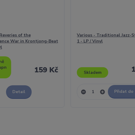
 Reveries of the
Various - Traditional Jazz-S
ence War in Krontjong-Beat
1 - LP / Vinyl
yl
ně
upn
159 Kč
Skladem
Přidat do
Detail