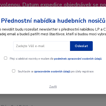
dovolenou. Datum expedice objednávek se p
niky
Nevíte si rady? Zavolejte.
+420 725
Více
Přednostní nabídka hudebních nosičů
o nevidět budu rozesílat newsletter s přednostní nabídkou LP a C
adej email a budeš patřit mezi šťastlivce, kteří si budou moci vybra
Hledat
Odeslat
Interpret
Karel Gott
Dárkové poukazy
Přeji si odebírat novinky e-mailem dle
podmínek zpracování osobních údajů
.
Vinyl
Souhlasím se
zpracováním osobních údajů
pro účely registrace.
Zavřít
inyl