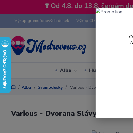
❣️ Od 4.8. do 13.8. čerpám 
Výkup gramofonových desek
Výkup CD
Výkup hi-fi tech
C
Z
Alba
Hudební styly
Alba
Gramodesky
Various - Dvorana Slávy 5 - LP / 
Various - Dvorana Slávy 5 - LP / V