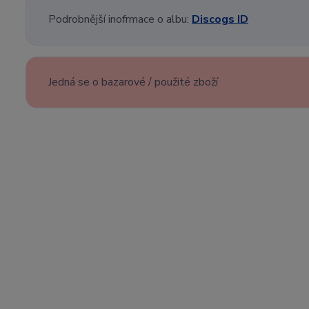
Podrobnější inofrmace o albu:
Discogs ID
Jedná se o bazarové / použité zboží