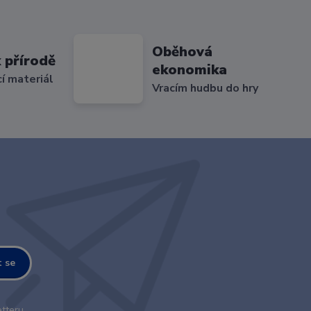
Oběhová
 přírodě
ekonomika
cí materiál
Vracím hudbu do hry
t se
tteru.