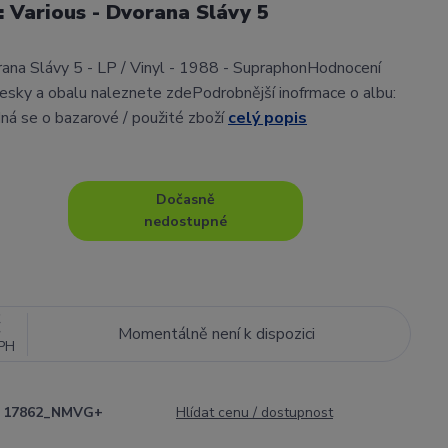
l: Various - Dvorana Slávy 5
rana Slávy 5 - LP / Vinyl - 1988 - SupraphonHodnocení
sky a obalu naleznete zdePodrobnější inofrmace o albu:
ná se o bazarové / použité zboží
celý popis
Dočasně
nedostupné
č
Momentálně není k dispozici
PH
17862_NMVG+
Hlídat cenu / dostupnost