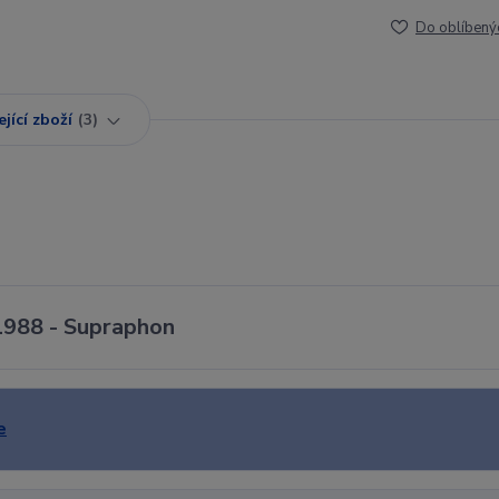
Do oblíbený
jící zboží
3
 1988 - Supraphon
e