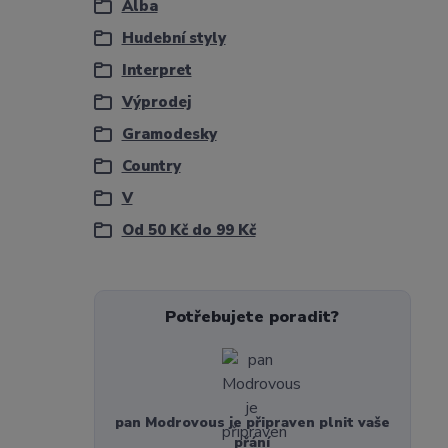
Alba
Hudební styly
Interpret
Výprodej
Gramodesky
Country
V
Od 50 Kč do 99 Kč
Potřebujete poradit?
pan Modrovous je připraven plnit vaše
přání