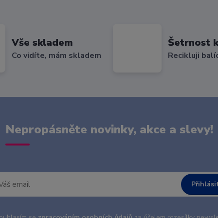
Vše skladem
Šetrnost k
Co vidíte, mám skladem
Recikluji balí
Nepropásněte novinky, akce a slevy!
Přihlási
uhlasím se
zpracováním osobních údajů
za účelem rozesílky newsle