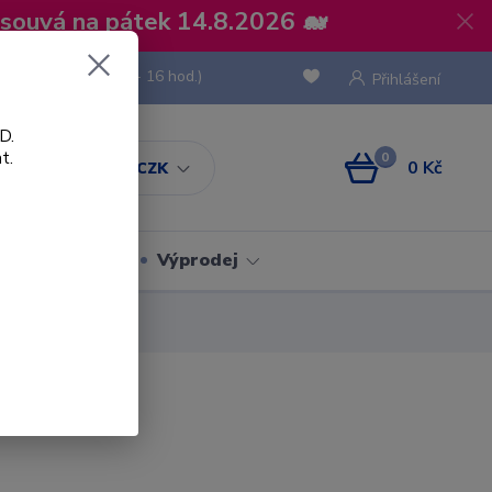
osouvá na pátek 14.8.2026 🐋
 736 293
(Po-Pá, 8 - 16 hod.)
Přihlášení
D.
t.
0
0 Kč
CZK
Obaly
Výprodej