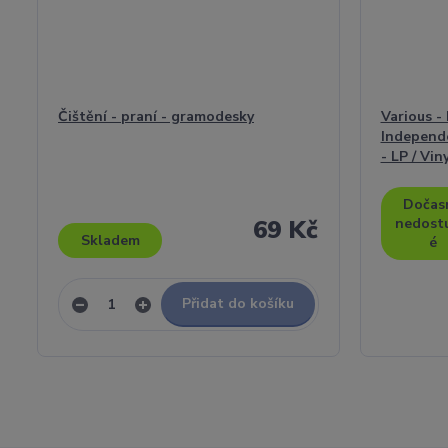
Čištění - praní - gramodesky
Various -
Independ
- LP / Vin
Dočas
69 Kč
nedost
Skladem
é
Přidat do košíku