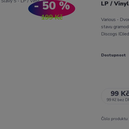
- 50 %
LP / Viny
199 Kč
Various - Dvo
stavu gramode
Discogs IDJed
Dostupnost
99 K
99 Kč
bez D
Číslo produktu: