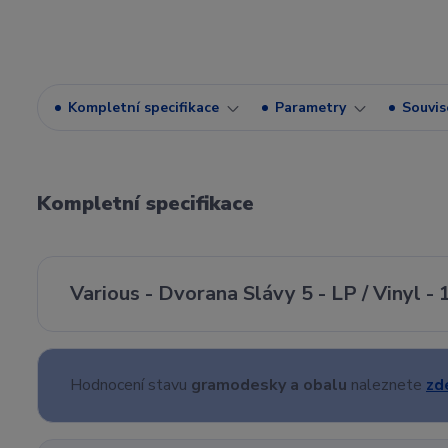
Kompletní specifikace
Parametry
Souvise
Kompletní specifikace
Various - Dvorana Slávy 5 - LP / Vinyl -
Hodnocení stavu
gramodesky a obalu
naleznete
zd