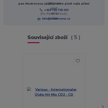
pan Modrovous je připraven plnit vaše přání
+420 725 736 293
(Po-Pá, 8 - 16 hod.)
info@modrovous.cz
Související zboží
5