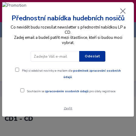
❣️ Od 4.8. do 13.8. čerpám dovolenou. Datum
expedice objednávek se posouvá na pátek
14.8.2026 🐋
Přednostní nabídka hudebních nosičů
Co nevidět budu rozesílat newsletter s přednostní nabídkou LP a
+420 725 736 293
CZK
(Po-Pá, 8 - 16 hod.)
CD.
Zadej email a budeš patřit mezi šťastlivce, kteří si budou moci
vybrat.
0
0 Kč
Odeslat
Menu
Přeji si odebírat novinky e-mailem dle
podmínek zpracování osobních
údajů
.
Alba
CD
Various - Internationaler Oldie Hit Mix CD1 - CD
Souhlasím se
zpracováním osobních údajů
pro účely registrace.
Zavřít
Various - Internationaler Oldie Hit Mix
CD1 - CD