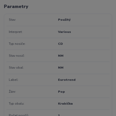
Parametry
Stav
Použitý
Interpret
Various
Typ nosiče
CD
Stav nosič
NM
Stav obal
NM
Label
Eurotrend
Žánr
Pop
Typ obalu
Krabička
Počet nosičů
1