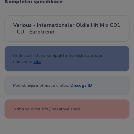
Kompletní specifikace
Various - Internationaler Oldie Hit Mix CD1
- CD - Eurotrend
Hodnocení stavu
kompaktního disku a obalu
naleznete
zde
Podrobnější inofrmace o albu:
Discogs ID
Jedná se o použité / bazarové zboží