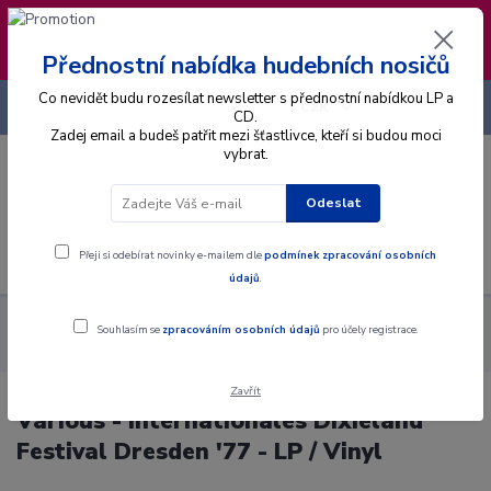
❣️ Od 4.8. do 13.8. čerpám dovolenou. Datum
expedice objednávek se posouvá na pátek
14.8.2026 🐋
Přednostní nabídka hudebních nosičů
Co nevidět budu rozesílat newsletter s přednostní nabídkou LP a
+420 725 736 293
CZK
(Po-Pá, 8 - 16 hod.)
CD.
Zadej email a budeš patřit mezi šťastlivce, kteří si budou moci
vybrat.
0
0 Kč
Odeslat
Menu
Přeji si odebírat novinky e-mailem dle
podmínek zpracování osobních
údajů
.
Alba
Gramodesky
Various - Internationales Dixieland
Souhlasím se
zpracováním osobních údajů
pro účely registrace.
Festival Dresden '77 - LP / Vinyl
Zavřít
Various - Internationales Dixieland
Festival Dresden '77 - LP / Vinyl