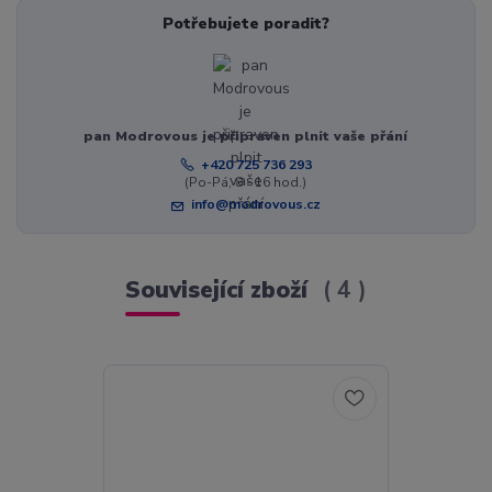
Potřebujete poradit?
pan Modrovous je připraven plnit vaše přání
+420 725 736 293
(Po-Pá, 8 - 16 hod.)
info@modrovous.cz
Související zboží
4