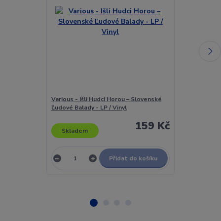
Various - Išli Hudci Horou – Slovenské
Various - It A
Ľudové Balady - LP / Vinyl
It's Where Yo
159 Kč
Skladem
Skladem
Přidat do košíku