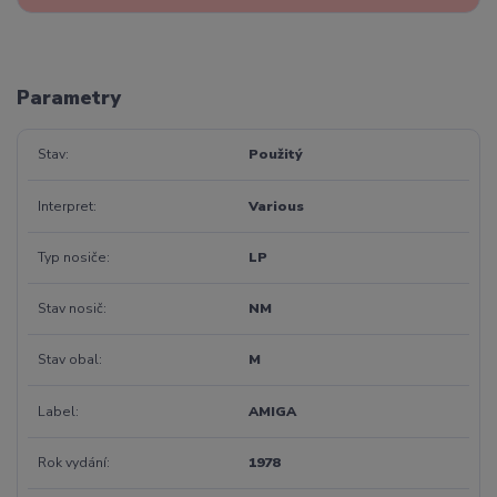
Parametry
Stav
Použitý
Interpret
Various
Typ nosiče
LP
Stav nosič
NM
Stav obal
M
Label
AMIGA
Rok vydání
1978