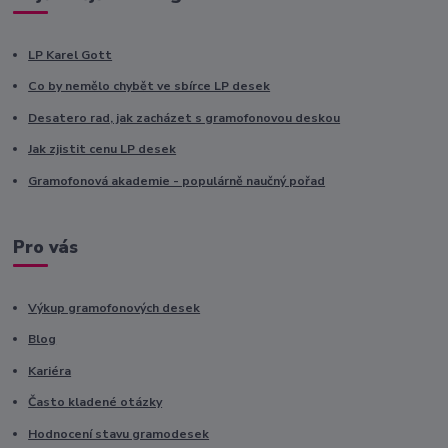
LP Karel Gott
Co by nemělo chybět ve sbírce LP desek
Desatero rad, jak zacházet s gramofonovou deskou
Jak zjistit cenu LP desek
Gramofonová akademie - populárně naučný pořad
Pro vás
Výkup gramofonových desek
Blog
Kariéra
Často kladené otázky
Hodnocení stavu gramodesek