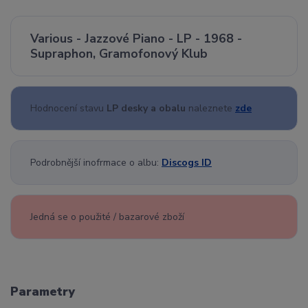
Various - Jazzové Piano - LP - 1968 -
Supraphon, Gramofonový Klub
Hodnocení stavu
LP desky a obalu
naleznete
zde
Podrobnější inofrmace o albu:
Discogs ID
Jedná se o použité / bazarové zboží
Parametry