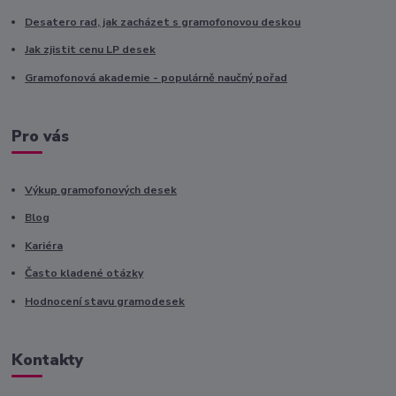
Desatero rad, jak zacházet s gramofonovou deskou
Jak zjistit cenu LP desek
Gramofonová akademie - populárně naučný pořad
Pro vás
Výkup gramofonových desek
Blog
Kariéra
Často kladené otázky
Hodnocení stavu gramodesek
Kontakty