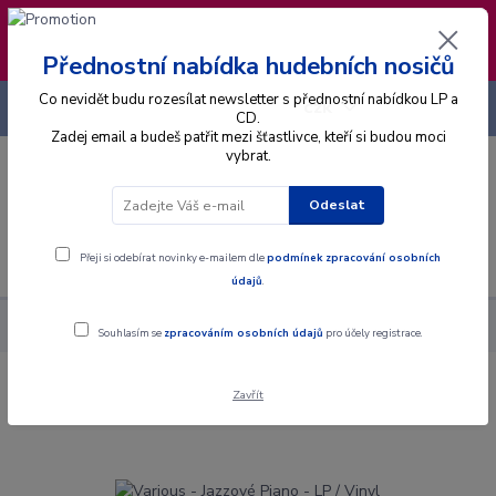
❣️ Od 4.8. do 13.8. čerpám dovolenou. Datum
expedice objednávek se posouvá na pátek
14.8.2026 🐋
Přednostní nabídka hudebních nosičů
Co nevidět budu rozesílat newsletter s přednostní nabídkou LP a
+420 725 736 293
CZK
(Po-Pá, 8 - 16 hod.)
CD.
Zadej email a budeš patřit mezi šťastlivce, kteří si budou moci
vybrat.
0
0 Kč
Odeslat
Menu
Přeji si odebírat novinky e-mailem dle
podmínek zpracování osobních
údajů
.
Alba
Gramodesky
Various - Jazzové Piano - LP / Vinyl
Souhlasím se
zpracováním osobních údajů
pro účely registrace.
Zavřít
Various - Jazzové Piano - LP / Vinyl