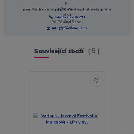
pan Modrovous je připraven plnit vaše přání
+420 725 736 293
(Po-Pá, 8 - 16 hod.)
info@modrovous.cz
Související zboží
5