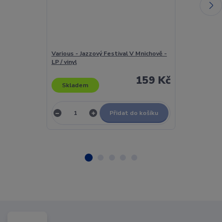
Various - Jazzový Festival V Mnichově -
Various - Jazzr
LP / vinyl
159 Kč
Skladem
Skladem
Přidat do košíku