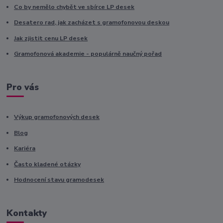
Co by nemělo chybět ve sbírce LP desek
Desatero rad, jak zacházet s gramofonovou deskou
Jak zjistit cenu LP desek
Gramofonová akademie - populárně naučný pořad
Pro vás
Výkup gramofonových desek
Blog
Kariéra
Často kladené otázky
Hodnocení stavu gramodesek
Kontakty