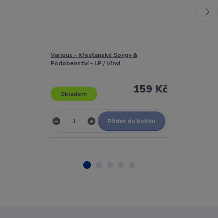
Various - Křesťanské Songy &
Various - La Do
Podobenství - LP / Vinyl
Celebrare, Am
159 Kč
Skladem
Skladem
Přidat do košíku