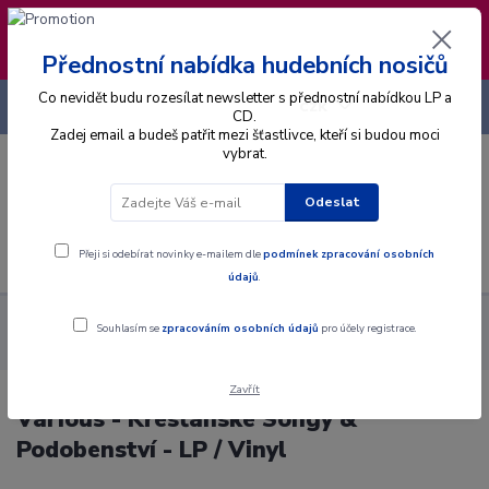
❣️ Od 4.8. do 13.8. čerpám dovolenou. Datum
expedice objednávek se posouvá na pátek
14.8.2026 🐋
Přednostní nabídka hudebních nosičů
Co nevidět budu rozesílat newsletter s přednostní nabídkou LP a
+420 725 736 293
CZK
(Po-Pá, 8 - 16 hod.)
CD.
Zadej email a budeš patřit mezi šťastlivce, kteří si budou moci
vybrat.
0
0 Kč
Odeslat
Menu
Přeji si odebírat novinky e-mailem dle
podmínek zpracování osobních
údajů
.
Alba
Gramodesky
Various - Křesťanské Songy &
Souhlasím se
zpracováním osobních údajů
pro účely registrace.
Podobenství - LP / Vinyl
Zavřít
Various - Křesťanské Songy &
Podobenství - LP / Vinyl