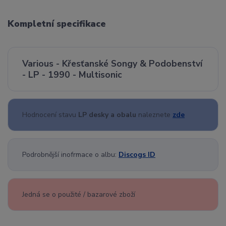
Kompletní specifikace
Various - Křesťanské Songy & Podobenství
- LP - 1990 - Multisonic
Hodnocení stavu
LP desky a obalu
naleznete
zde
Podrobnější inofrmace o albu:
Discogs ID
Jedná se o použité / bazarové zboží