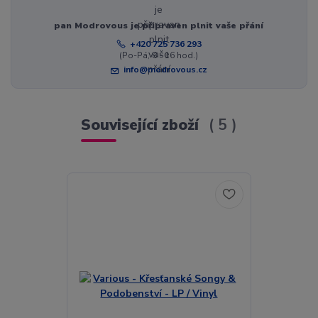
pan Modrovous je připraven plnit vaše přání
+420 725 736 293
(Po-Pá, 8 - 16 hod.)
info@modrovous.cz
Související zboží
5