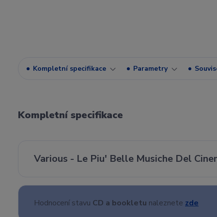
Kompletní specifikace
Parametry
Souvise
Kompletní specifikace
Various - Le Piu' Belle Musiche Del Cine
Hodnocení stavu
CD a bookletu
naleznete
zde