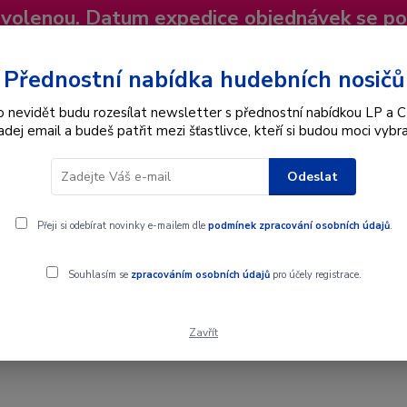
dovolenou. Datum expedice objednávek se p
niky
Nevíte si rady? Zavolejte.
+420 725
Více
Přednostní nabídka hudebních nosičů
o nevidět budu rozesílat newsletter s přednostní nabídkou LP a C
adej email a budeš patřit mezi šťastlivce, kteří si budou moci vybra
Hledat
Odeslat
Interpret
Karel Gott
Dárkové poukazy
Přeji si odebírat novinky e-mailem dle
podmínek zpracování osobních údajů
.
Italiano - CD
Souhlasím se
zpracováním osobních údajů
pro účely registrace.
Zavřít
l Cinema Italiano - CD