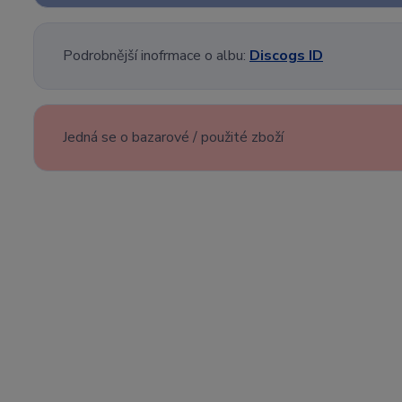
Podrobnější inofrmace o albu:
Discogs ID
Jedná se o bazarové / použité zboží