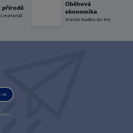
Oběhová
 přírodě
ekonomika
cí materiál
Vracím hudbu do hry
t se
tteru.