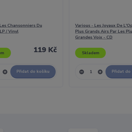
 Les Chansonniers Du
Various - Les Joyaux De L'Op
LP / Vinyl
Plus Grands Airs Par Les Pl
Grandes Voix - CD
119 Kč
em
Skladem
Přidat do košíku
Přidat do