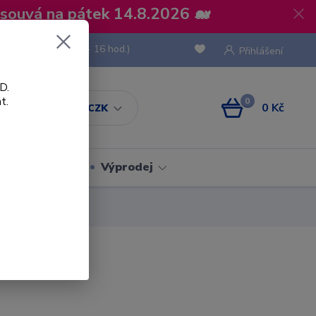
osouvá na pátek 14.8.2026 🐋
 736 293
(Po-Pá, 8 - 16 hod.)
Přihlášení
D.
t.
0
0 Kč
CZK
Obaly
Výprodej