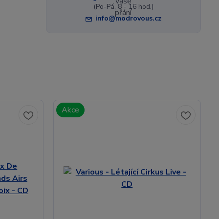
(Po-Pá, 8 - 16 hod.)
info@modrovous.cz
Akce