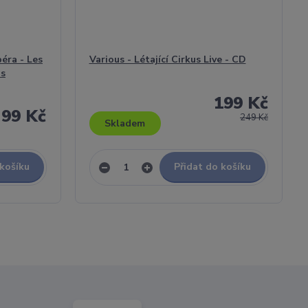
éra - Les
Various - Létající Cirkus Live - CD
us
199 Kč
99 Kč
249 Kč
Skladem
 košíku
Přidat do košíku