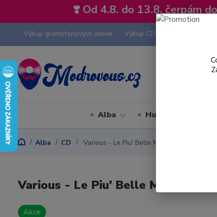
❣️ Od 4.8. do 13.8. čerpám 
Výkup gramofonových desek
Výkup CD
Výkup hi-fi tech
C
Z
Alba
Hudební styly
Alba
CD
Various - Le Piu' Belle Musiche Del Cinema 
Various - Le Piu' Belle Musiche De
Akce