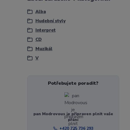
Alba
Hudební styly
Interpret
CD
Muzikál
V
Potřebujete poradit?
pan Modrovous je připraven plnit vaše
přání
+420 725 736 293