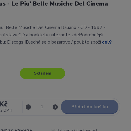
us - Le Piu' Belle Musiche Del Cinema
Piu' Belle Musiche Del Cinema Italiano - CD - 1997 -
ní stavu CD a bookletu naleznete zdePodrobnější
lbu: Discogs IDJedná se o bazarové / použité zboží
celý
Skladem
Kč
Přidat do košíku
ez DPH
26177_VG+VG+
Hlídat cenu / dostupnost