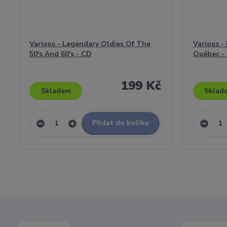
Various - Legendary Oldies Of The
Various -
50's And 60's - CD
Québec - 
199 Kč
Skladem
Sklad
Přidat do košíku