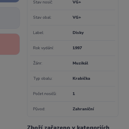
Stav nosič
VG+
Stav obal
VG+
Label
Disky
Rok vydání
1997
Žánr
Muzikál
Typ obalu
Krabička
Počet nosičů
1
Původ
Zahraniční
Zboží zařazeno v kategoriích