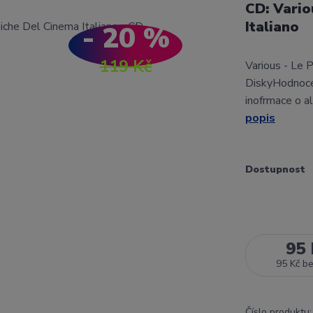
CD: Vario
Italiano
- 20 %
119 Kč
Various - Le 
DiskyHodnoce
inofrmace o a
popis
Dostupnost
95 
95 Kč
b
Číslo produktu: