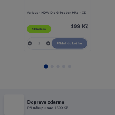
Various - NDW Die Grössten Hits - CD
Various - Nejh
199 Kč
Skladem
Skladem
Přidat do košíku
Doprava zdarma
Při nákupu nad 1500 Kč