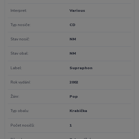
Interpret
Various
Typ nosiče
CD
Stav nosič
NM
Stav obal
NM
Label
Supraphon
Rok vydání
2002
Žánr
Pop
Typ obalu
Krabička
Počet nosičů
1