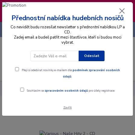
❣️ Od 4.8. do 13.8. čerpám dovolenou. Datum
expedice objednávek se posouvá na pátek
14.8.2026 🐋
Přednostní nabídka hudebních nosičů
Co nevidět budu rozesílat newsletter s přednostní nabídkou LP a
+420 725 736 293
CZK
(Po-Pá, 8 - 16 hod.)
CD.
Zadej email a budeš patřit mezi šťastlivce, kteří si budou moci
vybrat.
0
0 Kč
Odeslat
Menu
Přeji si odebírat novinky e-mailem dle
podmínek zpracování osobních
údajů
.
Alba
CD
Various - Naše Hity 2 - CD
Souhlasím se
zpracováním osobních údajů
pro účely registrace.
Zavřít
Various - Naše Hity 2 - CD