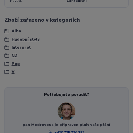
Původ
Zahraniční
Zboží zařazeno v kategoriích
Alba
Hudební styly
Interpret
CD
Pop
V
Potřebujete poradit?
pan Modrovous je připraven plnit vaše přání
+420 725 736 293