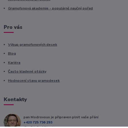
Gramofonová akademie - populárně naučný pořad
Pro vás
Výkup gramofonových desek
Blog
Kariéra
Často kladené otázky
Hodnocení stavu gramodesek
Kontakty
pan Modrovous je připraven plnit vaše přání
+420 725 736 293
(Po-Pá, 8 - 16 hod.)