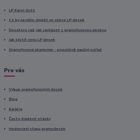
LP Karel Gott
Co by nemělo chybět ve sbírce LP desek
Desatero rad, jak zacházet s gramofonovou deskou
Jak zjistit cenu LP desek
Gramofonová akademie - populárně naučný pořad
Pro vás
Výkup gramofonových desek
Blog
Kariéra
Často kladené otázky
Hodnocení stavu gramodesek