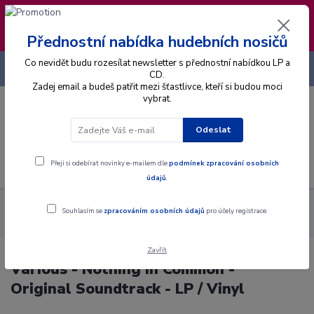
❣️ Od 4.8. do 13.8. čerpám dovolenou. Datum
expedice objednávek se posouvá na pátek
14.8.2026 🐋
Přednostní nabídka hudebních nosičů
Co nevidět budu rozesílat newsletter s přednostní nabídkou LP a
+420 725 736 293
CZK
(Po-Pá, 8 - 16 hod.)
CD.
Zadej email a budeš patřit mezi šťastlivce, kteří si budou moci
vybrat.
0
0 Kč
Odeslat
Menu
Přeji si odebírat novinky e-mailem dle
podmínek zpracování osobních
údajů
.
Alba
Gramodesky
Various - Nothing In Common - Original
Souhlasím se
zpracováním osobních údajů
pro účely registrace.
Soundtrack - LP / Vinyl
Zavřít
Various - Nothing In Common -
Original Soundtrack - LP / Vinyl