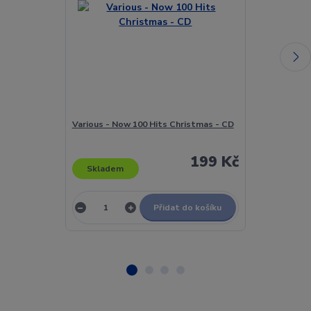
Various - Now 100 Hits Christmas - CD
Various - Now
199 Kč
Skladem
Skladem
Přidat do košíku