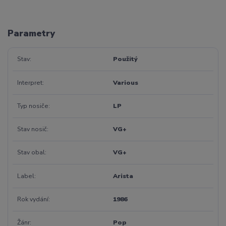
Parametry
Stav
Použitý
Interpret
Various
Typ nosiče
LP
Stav nosič
VG+
Stav obal
VG+
Label
Arista
Rok vydání
1986
Žánr
Pop