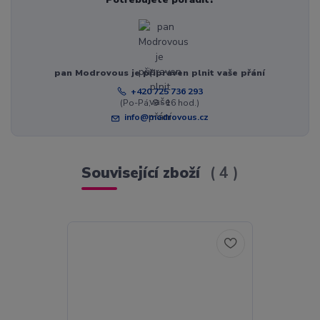
pan Modrovous je připraven plnit vaše přání
+420 725 736 293
(Po-Pá, 8 - 16 hod.)
info@modrovous.cz
Související zboží
4