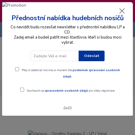
❣️ Od 4.8. do 13.8. čerpám dovolenou. Datum
expedice objednávek se posouvá na pátek
14.8.2026 🐋
Přednostní nabídka hudebních nosičů
Co nevidět budu rozesílat newsletter s přednostní nabídkou LP a
+420 725 736 293
CZK
(Po-Pá, 8 - 16 hod.)
CD.
Zadej email a budeš patřit mezi šťastlivce, kteří si budou moci
vybrat.
0
0 Kč
Odeslat
Menu
Přeji si odebírat novinky e-mailem dle
podmínek zpracování osobních
údajů
.
Alba
Gramodesky
Various - Ozvěny Swingu 2 - LP / Vinyl
Souhlasím se
zpracováním osobních údajů
pro účely registrace.
Zavřít
Various - Ozvěny Swingu 2 - LP / Vinyl