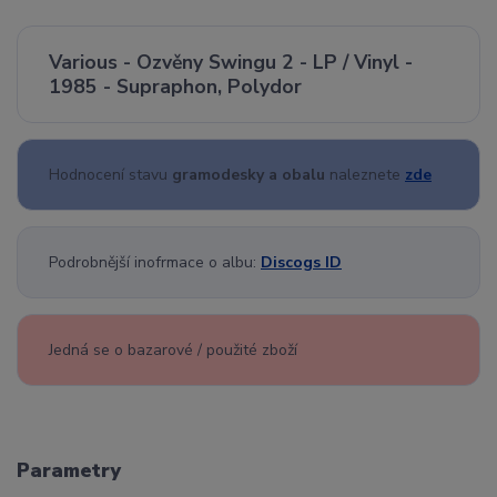
Various - Ozvěny Swingu 2 - LP / Vinyl -
1985 - Supraphon, Polydor
Hodnocení stavu
gramodesky a obalu
naleznete
zde
Podrobnější inofrmace o albu:
Discogs ID
Jedná se o bazarové / použité zboží
Parametry