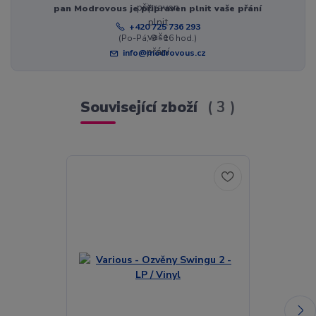
pan Modrovous je připraven plnit vaše přání
+420 725 736 293
(Po-Pá, 8 - 16 hod.)
info@modrovous.cz
Související zboží
3