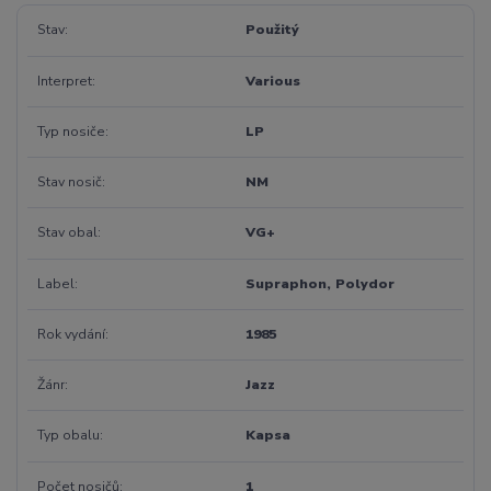
Stav
Použitý
Interpret
Various
Typ nosiče
LP
Stav nosič
NM
Stav obal
VG+
Label
Supraphon, Polydor
Rok vydání
1985
Žánr
Jazz
Typ obalu
Kapsa
Počet nosičů
1