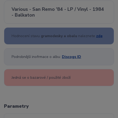
Various - San Remo '84 - LP / Vinyl - 1984
- Balkaton
Hodnocení stavu
gramodesky a obalu
naleznete
zde
Podrobnější inofrmace o albu:
Discogs ID
Jedná se o bazarové / použité zboží
Parametry