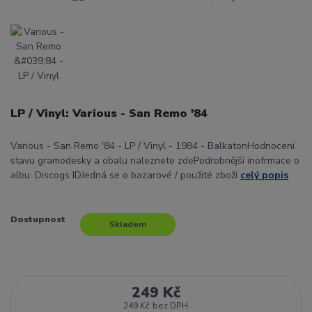
LP / Vinyl: Various - San Remo '84
Various - San Remo '84 - LP / Vinyl - 1984 - BalkatonHodnocení
stavu gramodesky a obalu naleznete zdePodrobnější inofrmace o
albu: Discogs IDJedná se o bazarové / použité zboží
celý popis
Dostupnost
Skladem
249 Kč
249 Kč
bez DPH