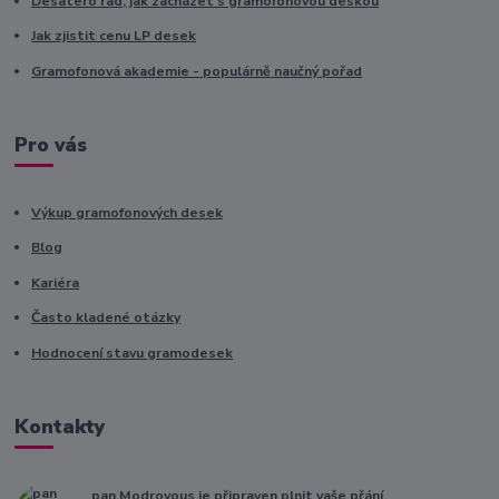
Desatero rad, jak zacházet s gramofonovou deskou
Jak zjistit cenu LP desek
Gramofonová akademie - populárně naučný pořad
Pro vás
Výkup gramofonových desek
Blog
Kariéra
Často kladené otázky
Hodnocení stavu gramodesek
Kontakty
pan Modrovous je připraven plnit vaše přání