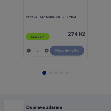
Various - San Remo '88 - LP / Vinyl
Various - San
274 Kč
Skladem
Skladem
Přidat do košíku
Doprava zdarma