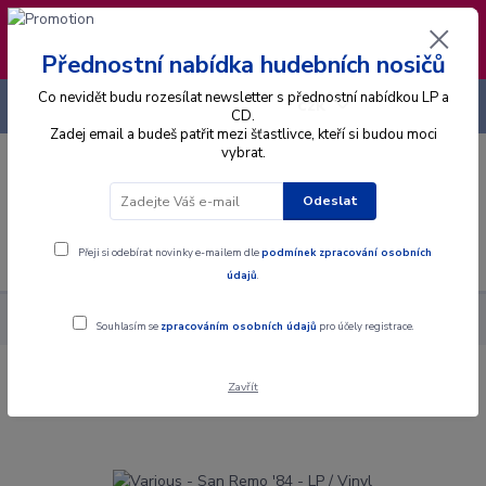
❣️ Od 4.8. do 13.8. čerpám dovolenou. Datum
expedice objednávek se posouvá na pátek
14.8.2026 🐋
Přednostní nabídka hudebních nosičů
Co nevidět budu rozesílat newsletter s přednostní nabídkou LP a
+420 725 736 293
CZK
(Po-Pá, 8 - 16 hod.)
CD.
Zadej email a budeš patřit mezi šťastlivce, kteří si budou moci
vybrat.
0
0 Kč
Odeslat
Menu
Přeji si odebírat novinky e-mailem dle
podmínek zpracování osobních
údajů
.
Alba
Gramodesky
Various - San Remo '84 - LP / Vinyl
Souhlasím se
zpracováním osobních údajů
pro účely registrace.
Zavřít
Various - San Remo '84 - LP / Vinyl