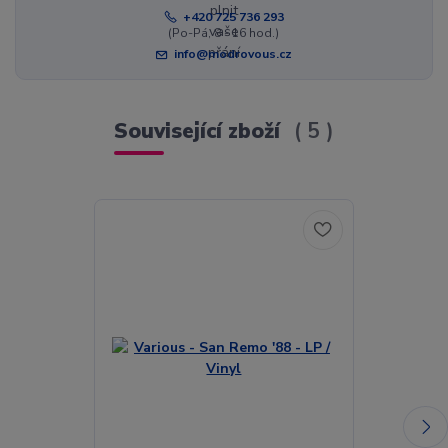
+420 725 736 293
(Po-Pá, 8 - 16 hod.)
info@modrovous.cz
Související zboží
5
Akce