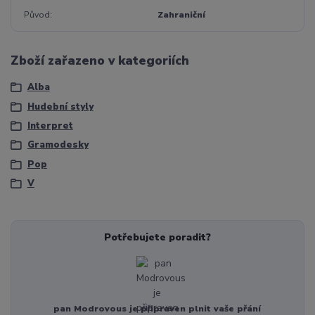
Původ
Zahraniční
Zboží zařazeno v kategoriích
Alba
Hudební styly
Interpret
Gramodesky
Pop
V
Potřebujete poradit?
pan Modrovous je připraven plnit vaše přání