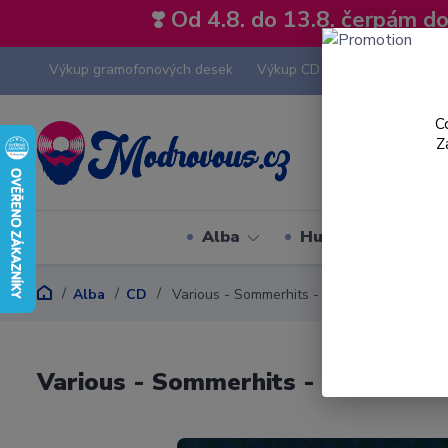
❣️ Od 4.8. do 13.8. čerpám 
Výkup gramofonových desek
Výkup CD
Výkup hi-fi tech
C
Z
Alba
Hudební styly
Alba
CD
Various - Sommerhits - CD
Various - Sommerhits - CD