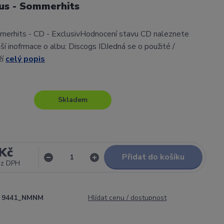
us - Sommerhits
merhits - CD - ExclusivHodnocení stavu CD naleznete
í inofrmace o albu: Discogs IDJedná se o použité /
ží
celý popis
Skladem
Kč
Přidat do košíku
ez DPH
9441_NMNM
Hlídat cenu / dostupnost