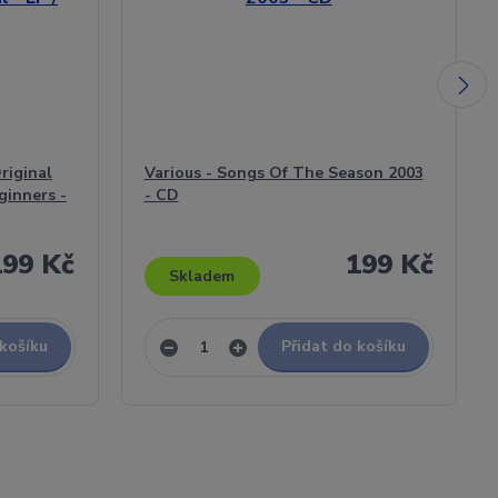
riginal
Various - Songs Of The Season 2003
ginners -
- CD
199 Kč
199 Kč
Skladem
 košíku
Přidat do košíku