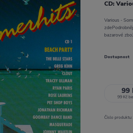
CD: Vario
Various - Som
zdePodrobnějš
bazarové zbo
Dostupnost
99 
99 Kč
b
Číslo produktu: