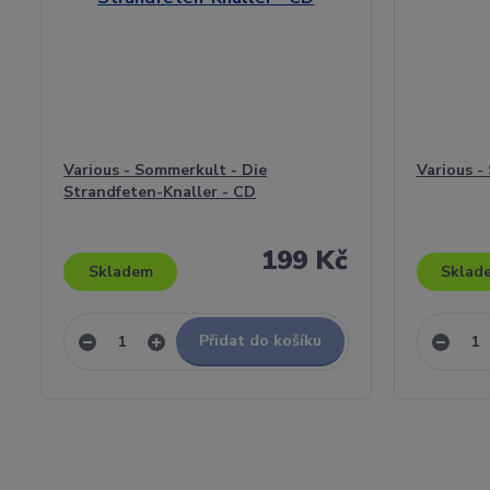
Various - Sommerkult - Die
Various -
Strandfeten-Knaller - CD
199 Kč
Skladem
Sklad
Přidat do košíku