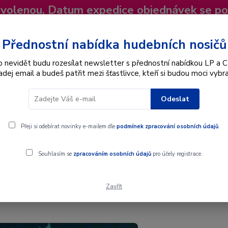
dovolenou. Datum expedice objednávek se p
niky
Nevíte si rady? Zavolejte.
+420 725
Více
Přednostní nabídka hudebních nosičů
o nevidět budu rozesílat newsletter s přednostní nabídkou LP a C
adej email a budeš patřit mezi šťastlivce, kteří si budou moci vybra
Hledat
Odeslat
Interpret
Karel Gott
Dárkové poukazy
Přeji si odebírat novinky e-mailem dle
podmínek zpracování osobních údajů
.
Souhlasím se
zpracováním osobních údajů
pro účely registrace.
Zavřít