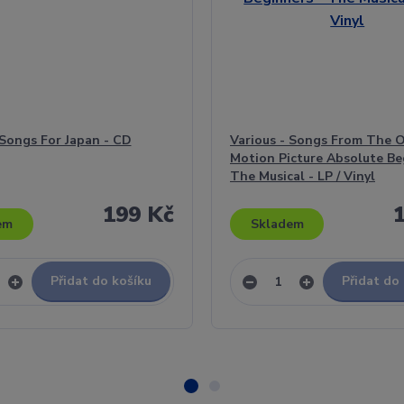
 Songs For Japan - CD
Various - Songs From The O
Motion Picture Absolute Be
The Musical - LP / Vinyl
199 Kč
em
Skladem
Přidat do košíku
Přidat do