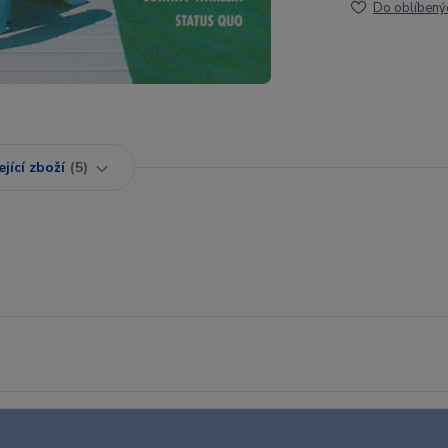
Do oblíbený
jící zboží
5