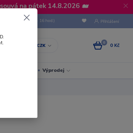
osouvá na pátek 14.8.2026 🐋
 736 293
(Po-Pá, 8 - 16 hod.)
Přihlášení
D.
t.
0
0 Kč
CZK
Obaly
Výprodej