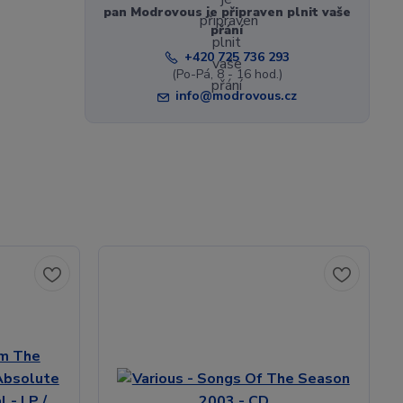
pan Modrovous je připraven plnit vaše
přání
+420 725 736 293
(Po-Pá, 8 - 16 hod.)
info@modrovous.cz