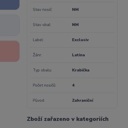
Stav nosič
NM
Stav obal
NM
Label
Exclusiv
Žánr
Latina
Typ obalu
Krabička
Počet nosičů
4
Původ
Zahraniční
Zboží zařazeno v kategoriích