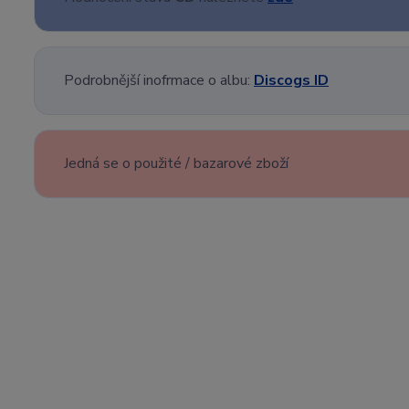
Podrobnější inofrmace o albu:
Discogs ID
Jedná se o použité / bazarové zboží