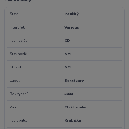
Stav
Použitý
Interpret
Various
Typ nosiče
CD
Stav nosič
NM
Stav obal
NM
Label
Sanctuary
Rok vydání
2000
Žánr
Elektronika
Typ obalu
Krabička