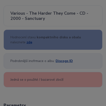
Various - The Harder They Come - CD -
2000 - Sanctuary
Hodnocení stavu
kompaktního disku a obalu
naleznete
zde
Podrobnější inofrmace o albu:
Discogs ID
Jedná se o použité / bazarové zboží
Parametry