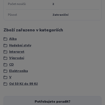
Počet nosičů
2
Původ
Zahraniční
Zboží zařazeno v kategoriích
Alba
Hudební styly
Interpret
Výprodej
CD
Elektronika
V
Od 50 Kč do 99 Kč
Potřebujete poradit?