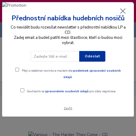
❣️ Od 4.8. do 13.8. čerpám dovolenou. Datum
expedice objednávek se posouvá na pátek
14.8.2026 🐋
Přednostní nabídka hudebních nosičů
Co nevidět budu rozesílat newsletter s přednostní nabídkou LP a
+420 725 736 293
CZK
(Po-Pá, 8 - 16 hod.)
CD.
Zadej email a budeš patřit mezi šťastlivce, kteří si budou moci
vybrat.
0
0 Kč
Odeslat
Menu
Přeji si odebírat novinky e-mailem dle
podmínek zpracování osobních
údajů
.
Alba
CD
Various - The Harder They Come - CD
Souhlasím se
zpracováním osobních údajů
pro účely registrace.
Zavřít
Various - The Harder They Come - CD