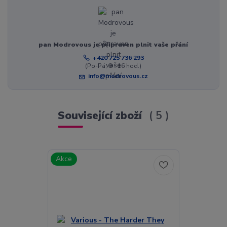
pan Modrovous je připraven plnit vaše přání
+420 725 736 293
(Po-Pá, 8 - 16 hod.)
info@modrovous.cz
Související zboží
5
Akce