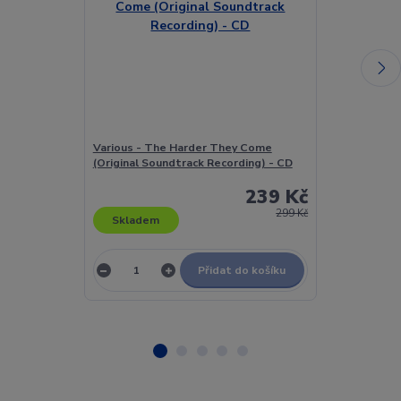
Various - The Harder They Come
Various - The
(Original Soundtrack Recording) - CD
239 Kč
299 Kč
Skladem
Skladem
Přidat do košíku