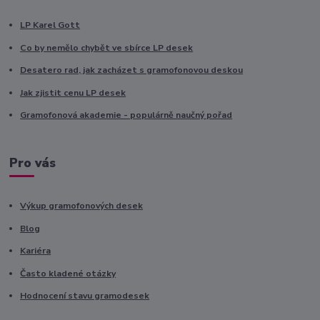
LP Karel Gott
Co by nemělo chybět ve sbírce LP desek
Desatero rad, jak zacházet s gramofonovou deskou
Jak zjistit cenu LP desek
Gramofonová akademie - populárně naučný pořad
Pro vás
Výkup gramofonových desek
Blog
Kariéra
Často kladené otázky
Hodnocení stavu gramodesek