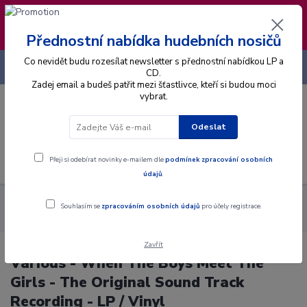
❣️ Od 4.8. do 13.8. čerpám dovolenou. Datum
expedice objednávek se posouvá na pátek
14.8.2026 🐋
Přednostní nabídka hudebních nosičů
Co nevidět budu rozesílat newsletter s přednostní nabídkou LP a
+420 725 736 293
CZK
(Po-Pá, 8 - 16 hod.)
CD.
Zadej email a budeš patřit mezi šťastlivce, kteří si budou moci
vybrat.
0
0 Kč
Odeslat
Menu
Přeji si odebírat novinky e-mailem dle
podmínek zpracování osobních
údajů
.
Alba
Gramodesky
Various - When The Boys Meet The Girls -
Souhlasím se
zpracováním osobních údajů
pro účely registrace.
The Original Sound Track Recording - LP / Vinyl
Zavřít
Various - When The Boys Meet The
Girls - The Original Sound Track
Recording - LP / Vinyl