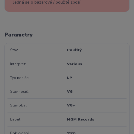
Jedná se o bazarové / použité zboží
Parametry
Stav
Použitý
Interpret
Various
Typ nosiče
LP
Stav nosič
VG
Stav obal
VG+
Label
MGM Records
Rok vydání
1965