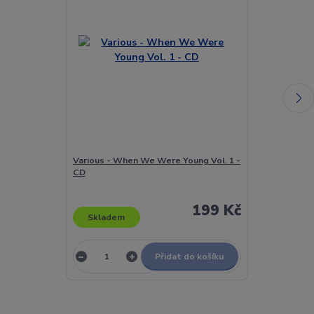
Various - When We Were Young Vol. 1 -
Various - Whe
CD
CD
199 Kč
Skladem
Skladem
Přidat do košíku