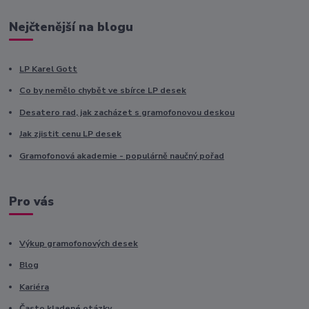
Nejčtenější na blogu
LP Karel Gott
Co by nemělo chybět ve sbírce LP desek
Desatero rad, jak zacházet s gramofonovou deskou
Jak zjistit cenu LP desek
Gramofonová akademie - populárně naučný pořad
Pro vás
Výkup gramofonových desek
Blog
Kariéra
Často kladené otázky