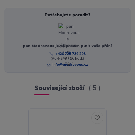
Potřebujete poradit?
pan Modrovous je připraven plnit vaše přání
+420 725 736 293
(Po-Pá, 8 - 16 hod.)
info@modrovous.cz
Související zboží
5