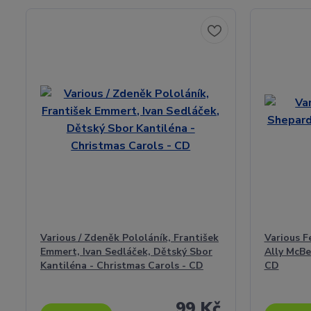
Various / Zdeněk Pololáník, František
Various F
Emmert, Ivan Sedláček, Dětský Sbor
Ally McBea
Kantiléna - Christmas Carols - CD
CD
99 Kč