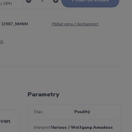
Přidat do košíku
ez DPH
13987_NMNM
Hlídat cenu / dostupnost
ch
Parametry
Stav
Použitý
oven
Interpret
Various / Wolfgang Amadeus