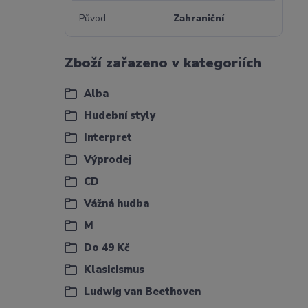
Původ
Zahraniční
Zboží zařazeno v kategoriích
Alba
Hudební styly
Interpret
Výprodej
CD
Vážná hudba
M
Do 49 Kč
Klasicismus
Ludwig van Beethoven