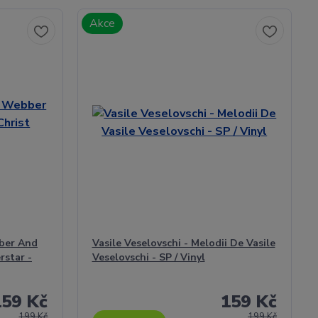
Akce
ber And
Vasile Veselovschi - Melodii De Vasile
rstar -
Veselovschi - SP / Vinyl
159 Kč
159 Kč
199 Kč
199 Kč