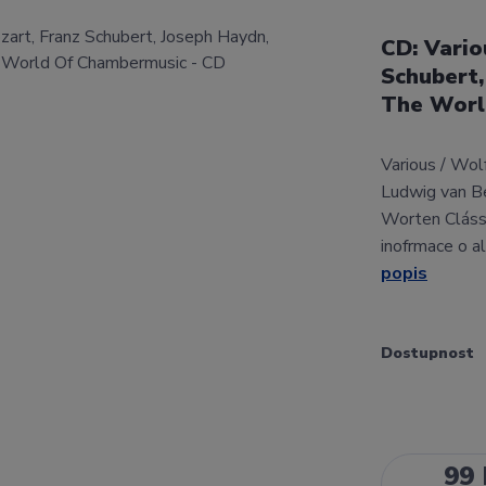
CD: Vari
Schubert,
The Worl
Various / Wo
Ludwig van B
Worten Cláss
inofrmace o a
popis
Dostupnost
99 