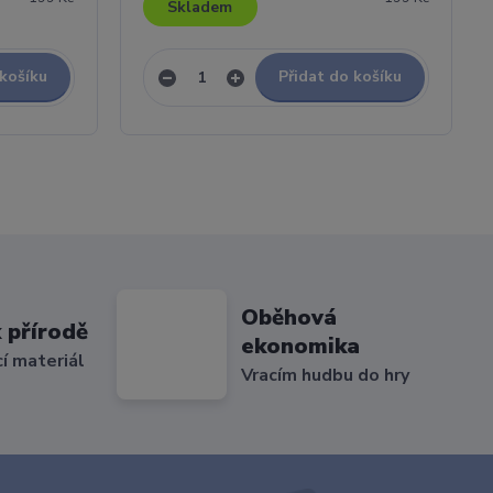
Skladem
 košíku
Přidat do košíku
Oběhová
 přírodě
ekonomika
cí materiál
Vracím hudbu do hry