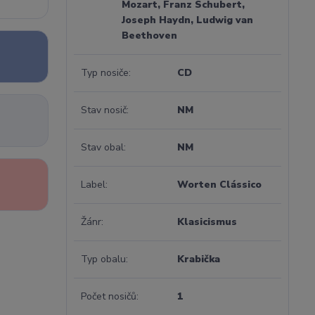
Mozart, Franz Schubert,
Joseph Haydn, Ludwig van
Beethoven
Typ nosiče
CD
Stav nosič
NM
Stav obal
NM
Label
Worten Clássico
Žánr
Klasicismus
Typ obalu
Krabička
Počet nosičů
1