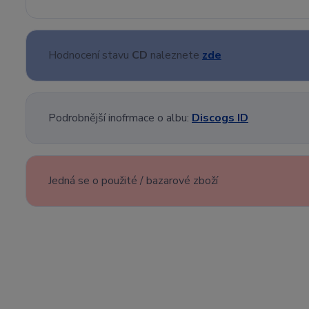
Hodnocení stavu
CD
naleznete
zde
Podrobnější inofrmace o albu:
Discogs ID
Jedná se o použité / bazarové zboží