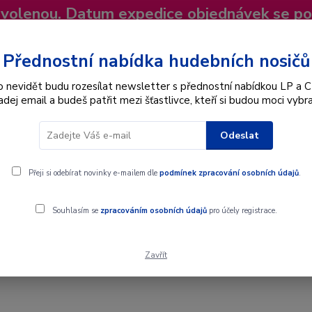
dovolenou. Datum expedice objednávek se p
niky
Nevíte si rady? Zavolejte.
+420 725
Více
Přednostní nabídka hudebních nosičů
o nevidět budu rozesílat newsletter s přednostní nabídkou LP a C
adej email a budeš patřit mezi šťastlivce, kteří si budou moci vybra
Hledat
Odeslat
Interpret
Karel Gott
Dárkové poukazy
Přeji si odebírat novinky e-mailem dle
podmínek zpracování osobních údajů
.
 Schubert, Joseph Haydn, Ludwig van Beethoven - The World Of Cha
Souhlasím se
zpracováním osobních údajů
pro účely registrace.
Zavřít
rt, Franz Schubert, Joseph Haydn, L