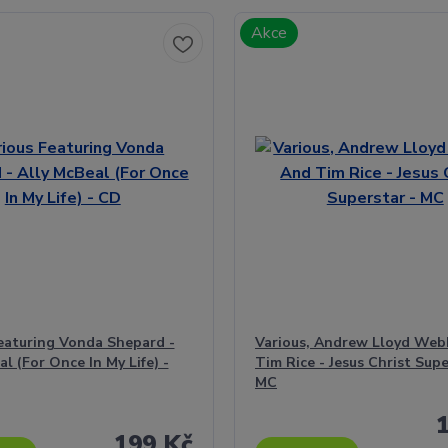
Akce
eaturing Vonda Shepard -
Various, Andrew Lloyd Web
l (For Once In My Life) -
Tim Rice - Jesus Christ Supe
MC
199 Kč