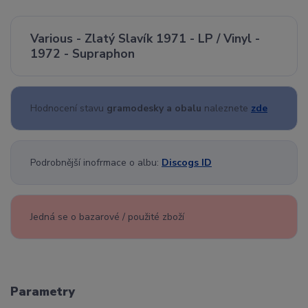
Various - Zlatý Slavík 1971 - LP / Vinyl -
1972 - Supraphon
Hodnocení stavu
gramodesky a obalu
naleznete
zde
Podrobnější inofrmace o albu:
Discogs ID
Jedná se o bazarové / použité zboží
Parametry