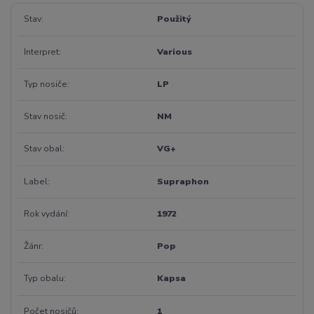
Stav
Použitý
Interpret
Various
Typ nosiče
LP
Stav nosič
NM
Stav obal
VG+
Label
Supraphon
Rok vydání
1972
Žánr
Pop
Typ obalu
Kapsa
Počet nosičů
1