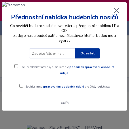
❣️ Od 4.8. do 13.8. čerpám dovolenou. Datum
expedice objednávek se posouvá na pátek
14.8.2026 🐋
Přednostní nabídka hudebních nosičů
Co nevidět budu rozesílat newsletter s přednostní nabídkou LP a
+420 725 736 293
CZK
(Po-Pá, 8 - 16 hod.)
CD.
Zadej email a budeš patřit mezi šťastlivce, kteří si budou moci
vybrat.
0
0 Kč
Odeslat
Menu
Přeji si odebírat novinky e-mailem dle
podmínek zpracování osobních
údajů
.
Alba
Gramodesky
Various - Zlatý Slavík 1971 - LP / Vinyl
Souhlasím se
zpracováním osobních údajů
pro účely registrace.
Zavřít
Various - Zlatý Slavík 1971 - LP / Vinyl