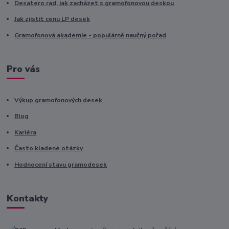
Desatero rad, jak zacházet s gramofonovou deskou
Jak zjistit cenu LP desek
Gramofonová akademie - populárně naučný pořad
Pro vás
Výkup gramofonových desek
Blog
Kariéra
Často kladené otázky
Hodnocení stavu gramodesek
Kontakty