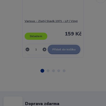
Various - Zlatý Slavík 1971 - LP / Vinyl
Various - Zlatý
159 Kč
Skladem
Skladem
Přidat do košíku
Doprava zdarma