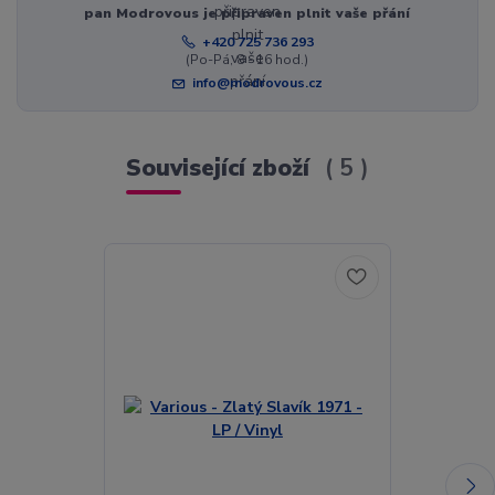
pan Modrovous je připraven plnit vaše přání
+420 725 736 293
(Po-Pá, 8 - 16 hod.)
info@modrovous.cz
Související zboží
5