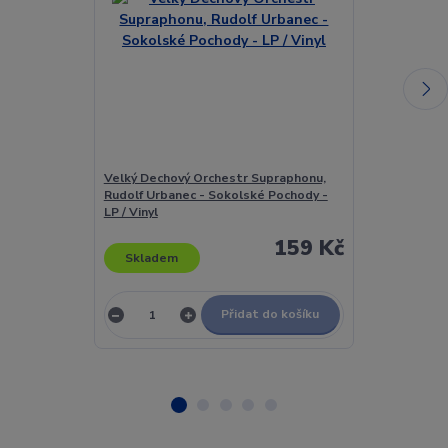
Velký Dechový Orchestr Supraphonu,
Velký Dechov
Rudolf Urbanec - Sokolské Pochody -
Rudolf Urbane
LP / Vinyl
/ Vinyl
159 Kč
Skladem
Skladem
Přidat do košíku