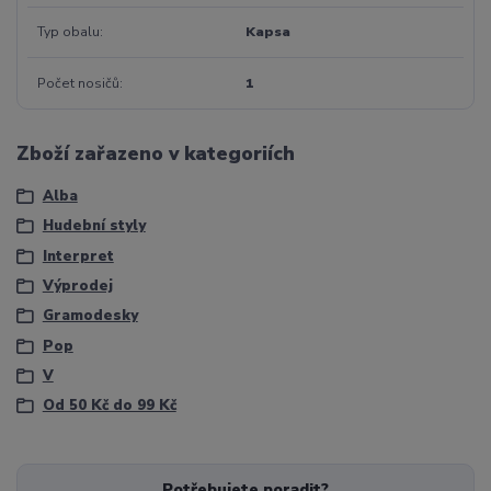
Typ obalu
Kapsa
Počet nosičů
1
Zboží zařazeno v kategoriích
Alba
Hudební styly
Interpret
Výprodej
Gramodesky
Pop
V
Od 50 Kč do 99 Kč
Potřebujete poradit?