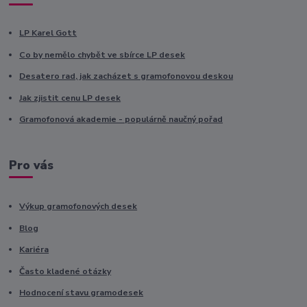
LP Karel Gott
Co by nemělo chybět ve sbírce LP desek
Desatero rad, jak zacházet s gramofonovou deskou
Jak zjistit cenu LP desek
Gramofonová akademie - populárně naučný pořad
Pro vás
Výkup gramofonových desek
Blog
Kariéra
Často kladené otázky
Hodnocení stavu gramodesek