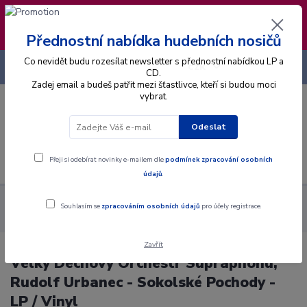
❣️ Od 4.8. do 13.8. čerpám dovolenou. Datum
expedice objednávek se posouvá na pátek
14.8.2026 🐋
Přednostní nabídka hudebních nosičů
Co nevidět budu rozesílat newsletter s přednostní nabídkou LP a
+420 725 736 293
CZK
(Po-Pá, 8 - 16 hod.)
CD.
Zadej email a budeš patřit mezi šťastlivce, kteří si budou moci
vybrat.
0
0 Kč
Odeslat
Menu
Přeji si odebírat novinky e-mailem dle
podmínek zpracování osobních
údajů
.
Alba
Gramodesky
Velký Dechový Orchestr Supraphonu,
Souhlasím se
zpracováním osobních údajů
pro účely registrace.
Rudolf Urbanec - Sokolské Pochody - LP / Vinyl
Zavřít
Velký Dechový Orchestr Supraphonu,
Rudolf Urbanec - Sokolské Pochody -
LP / Vinyl