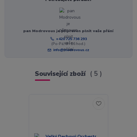
pan Modrovous je připraven plnit vaše přání
+420 725 736 293
(Po-Pá, 8 - 16 hod.)
info@modrovous.cz
Související zboží
5